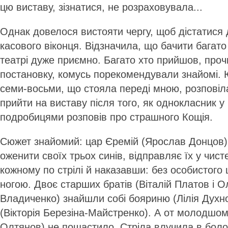
цю виставу, зізнатися, не розраховувала...
Однак довелося вистояти чергу, щоб дістатися 
касового віконця. Відзначила, що бачити багато 
театрі дуже приємно. Багато хто прийшов, проч
постановку, комусь порекомендували знайомі. 
семи-восьми, що стояла переді мною, розпові
прийти на виставу після того, як однокласник у
подробицями розповів про страшного Кощія.
Сюжет знайомий: цар Єремій (Ярослав Донцов)
оженити своїх трьох синів, відправляє їх у чис
кожному по стрілі й наказавши: без особистого
ногою. Двоє старших братів (Віталій Платов і 
Владиченко) знайшли собі бояриню (Лілія Духно
(Вікторія Березіна-Майстренко). А от молодшо
Олтянов) не пощастило. Стріла влучила в боло