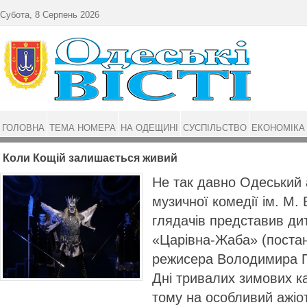
Перейти до основного матеріалу
Субота, 8 Серпень 2026
ГОЛОВНА
ТЕМА НОМЕРА
НА ОДЕЩИНІ
СУСПІЛЬСТВО
ЕКОНОМІКА
Коли Кощій залишається живий
Не так давно Одеський 
музичної комедії ім. М.
глядачів представив ди
«Царівна-Жаба» (поста
режисера Володимира П
Дні тривалих зимових ка
тому на особливий ажіо