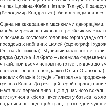
чи пак Царівна-Жаба (Наталя Ткачук). Її зачару
(Володимир Кондратьєв), бо вона відмовилася 
Сцена не захаращена масивними декораціями. В
мовби мереживні; виконані в російському стилі 
У яскравих костюмах головних героїв угадують
посадських набивних шалей (сценограф і худо
Олена Лєсникова). Музичний малюнок вистави 
рядка (музика й лібрето – Людмила Фадєєва-Мо
чіткий, при цьому непомітно готує глядача до зм
спокійної оповіді оповідачки (Ольга Оганезова)
веселих блазнів (студія «Театральна продовжен
грізного Кощія. До речі, цей герой справді вип
Настільки переконливо, що під час його вокальн
втиснулися в крісла і вчепилися у батьків, а х
подалися вперед, щоб краще розгледіти чудов