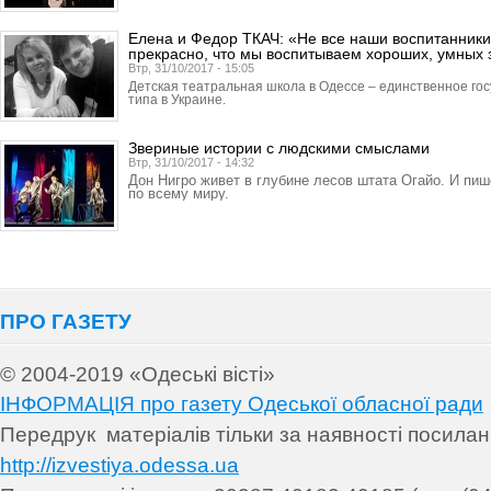
Елена и Федор ТКАЧ: «Не все наши воспитанники
прекрасно, что мы воспитываем хороших, умных 
Втр, 31/10/2017 - 15:05
Детская театральная школа в Одессе – единственное го
типа в Украине.
Звериные истории с людскими смыслами
Втр, 31/10/2017 - 14:32
Дон Нигро живет в глубине лесов штата Огайо. И пи
по всему миру.
ПРО ГАЗЕТУ
© 2004-2019 «Одеські вісті»
ІНФОРМАЦІЯ про газету Одеської обласної ради
Передрук матеріалів т
ільки за наявності посила
http://izvestiya.odessa.ua