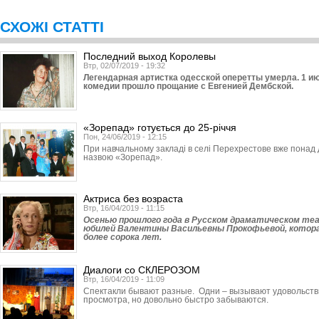
СХОЖІ СТАТТІ
Последний выход Королевы
Втр, 02/07/2019 - 19:32
Легендарная артистка одесской оперетты умерла. 1 и
комедии прошло прощание с Евгенией Дембской.
«Зорепад» готується до 25-річчя
Пон, 24/06/2019 - 12:15
При навчальному закладі в селі Перехрестове вже понад д
назвою «Зорепад».
Актриса без возраста
Втр, 16/04/2019 - 11:15
Осенью прошлого года в Русском драматическом те
юбилей Валентины Васильевны Прокофьевой, котор
более сорока лет.
Диалоги со СКЛЕРОЗОМ
Втр, 16/04/2019 - 11:09
Спектакли бывают разные. Одни – вызывают удовольстви
просмотра, но довольно быстро забываются.