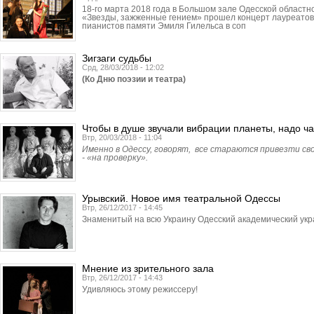
18-го марта 2018 года в Большом зале Одесской област
«Звезды, зажженные гением» прошел концерт лауреатов
пианистов памяти Эмиля Гилельса в соп
Зигзаги судьбы
Срд, 28/03/2018 - 12:02
(Ко Дню поэзии и театра)
Чтобы в душе звучали вибрации планеты, надо 
Втр, 20/03/2018 - 11:04
Именно в Одессу, говорят, все стараются привезти св
- «на проверку».
Урывский. Новое имя театральной Одессы
Втр, 26/12/2017 - 14:45
Знаменитый на всю Украину Одесский академический укр
Мнение из зрительного зала
Втр, 26/12/2017 - 14:43
Удивляюсь этому режиссеру!