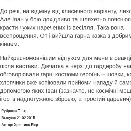
До речі, на відміну від класичного варіанту, лих
Але Іван у бою дохідливо та шляхетно пояснює
красти чужих наречених із весілля. Така вона –
всепрощення. От і вийшла гарна казка з добри
кінцем.
Найкрасномовнішим відгуком для мене є реакція 
після вистави. Дівчатка в черзі до гардеробу н
обговорювали гарні костюми героїнь – шовки, ко
хлопчики вже копіювали прийоми нападу й сам
допомогою яких Іван (зазначте, не космічні ме
ігор із надпотужною зброєю, а простий царевич)
Рубрика:
Театр
Выпуск:
21.02.2015
Автор:
Христина Вієр