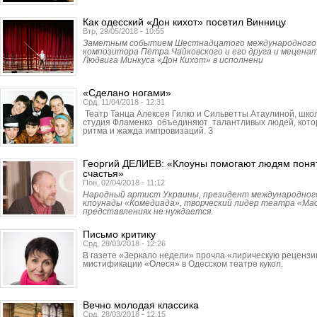
Как одесский «Дон кихот» посетил Винницу
Втр, 29/05/2018 - 10:55
Заметным событием Шест­надцатого международного 
композитора Петра Чайковского и его друга и мецен
Людвига Минкуса «Дон Кихот» в исполнени
«Сделано ногами»
Срд, 11/04/2018 - 12:31
Театр Танца Алексея Гилко и Сильветты Атаулиной, шко
студия Фламенко объединяют талантливых людей, котор
ритма и жажда импровизаций. З
Георгий ДЕЛИЕВ: «Клоуны помогают людям понят
счастья»
Пон, 02/04/2018 - 11:12
Народный артист Украины, президент международног
клоунады «Комедиада», творческий лидер театра «Мас
представлениях не нуждается.
Письмо критику
Срд, 28/03/2018 - 12:26
В газете «Зеркало недели» прочла «лирическую рецензи
мистификации «Олеся» в Одесском театре кукол.
Вечно молодая классика
Срд, 28/03/2018 - 12:15