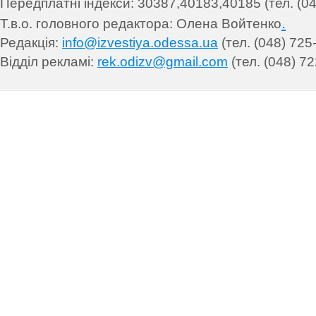
Передплатні індекси: 30
387,40183,40185 (тел. (04
.
Т.в.о. головного редактора: Олена Войтенко
Редакція:
info@izvestiya.odessa.ua
(тел. (048) 725
Відділ рекламі:
rek.odizv@gmail.com
(тел. (048) 72