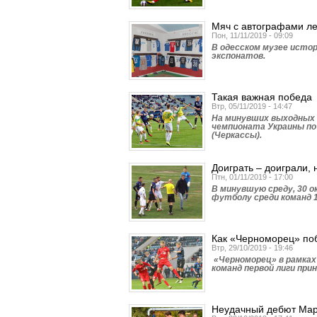
Мяч с автографами л
Пон, 11/11/2019 - 09:09
В одесском музее исто
экспонатов.
Такая важная победа
Втр, 05/11/2019 - 14:47
На минувших выходных 
чемпионата Украины по
(Черкассы).
Доиграть – доиграли, 
Птн, 01/11/2019 - 17:00
В минувшую среду, 30 
футболу среди команд 1
Как «Черноморец» по
Втр, 29/10/2019 - 19:46
«Черноморец» в рамках
команд первой лиги пр
Неудачный дебют Мар