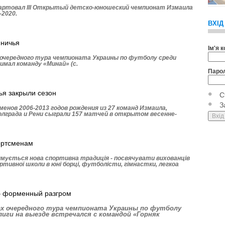
тартовал ІІІ Открытый детско-юношеский чемпионат Измаила
-2020.
ВХІД
 ничья
Ім'я 
 очередного тура чемпионата Украины по футболу среди
имал команду «Минай» (с.
Паро
ья закрыли сезон
С
З
енов 2006-2013 годов рождения из 27 команд Измаила,
олграда и Рени сыграли 157 матчей в открытом весенне-
ортсменам
римується нова спортивна традиція - посвячувати вихованців
ортивної школи в юні борці, футболісти, гімнастки, легкоа
– форменный разгром
ах очередного тура чемпионата Украины по футболу
лиги на выезде встречался с командой «Горняк