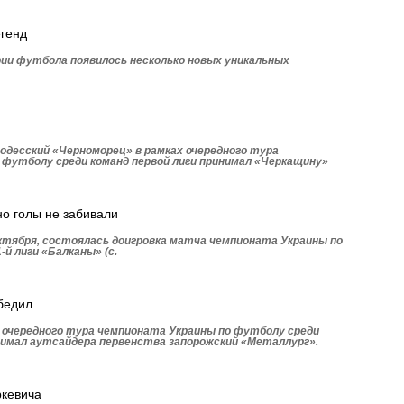
егенд
рии футбола появилось несколько новых уникальных
одесский «Черноморец» в рамках очередного тура
 футболу среди команд первой лиги принимал «Черкащину»
но голы не забивали
октября, состоялась доигровка матча чемпионата Украины по
-й лиги «Балканы» (с.
бедил
 очередного тура чемпионата Украины по футболу среди
инимал аутсайдера первенства запорожский «Металлург».
кевича