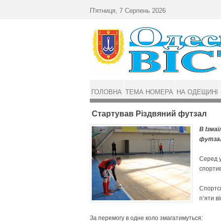
Перейти до основного матеріалу
П'ятниця, 7 Серпень 2026
ГОЛОВНА
ТЕМА НОМЕРА
НА ОДЕЩИНІ
Стартував Різдвяний футзал
В Ізмаї
футзал
Серед у
спортив
Спортс
п’яти в
За перемогу в одне коло змагатимуться: