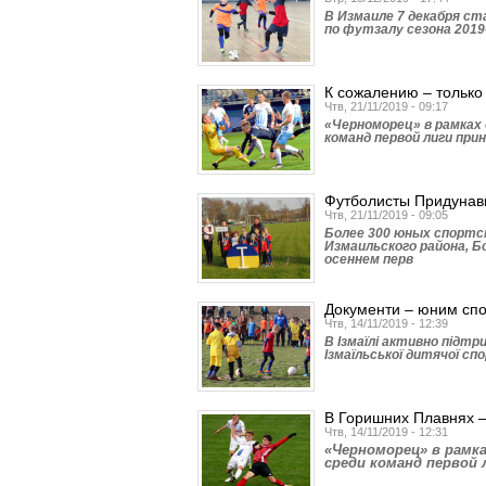
В Измаиле 7 декабря с
по футзалу сезона 2019
К сожалению – только
Чтв, 21/11/2019 - 09:17
«Черноморец» в рамках
команд первой лиги прин
Футболисты Придунав
Чтв, 21/11/2019 - 09:05
Более 300 юных спортсм
Измаильского района, Б
осеннем перв
Документи – юним сп
Чтв, 14/11/2019 - 12:39
В Ізмаїлі активно підт
Ізмаїльської дитячої сп
В Горишних Плавнях 
Чтв, 14/11/2019 - 12:31
«Черноморец» в рамк
среди команд первой 