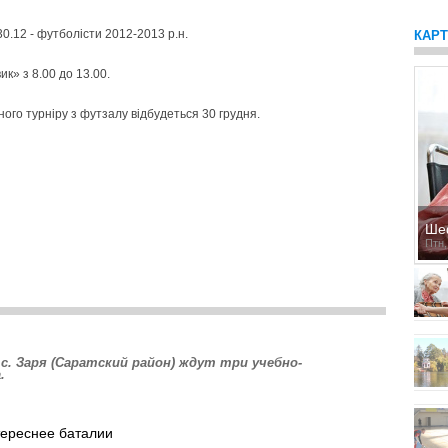
 30.12 - футболісти 2012-2013 р.н.
КАР
к» з 8.00 до 13.00.
ого турніру з футзалу відбудеться 30 грудня.
Ше
Птн,
 Заря (Са­рат­­ский район) ждут три учебно-
.
тереснее баталии