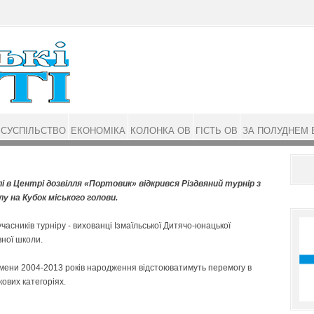
СУСПІЛЬСТВО
ЕКОНОМІКА
КОЛОНКА ОВ
ГІСТЬ ОВ
ЗА ПОЛУДНЕМ 
лі в Центрі дозвілля «Портовик» відкрився Різдвяний турнір з
у на Кубок міського голови.
часників турніру - вихованці Ізмаїльської Дитячо-юнацької
ної школи.
мени 2004-2013 років народження відстоюватимуть перемогу в
ікових категоріях.