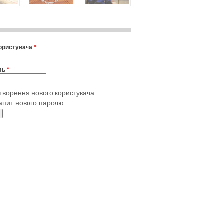
користувача
*
ль
*
творення нового користувача
апит нового паролю