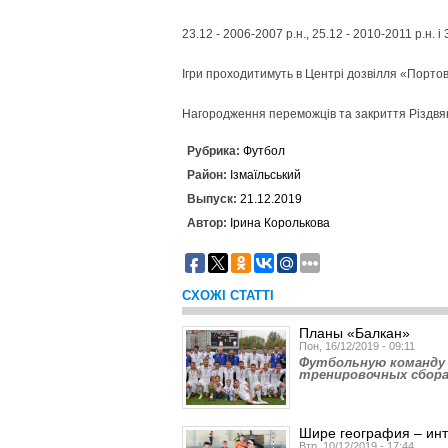
23.12 - 2006-2007 р.н., 25.12 - 2010-2011 р.н. і
Ігри проходитимуть в Центрі дозвілля «Портови
Нагородження переможців та закриття Різдвян
Рубрика:
Футбол
Район:
Ізмаїльський
Выпуск:
21.12.2019
Автор:
Ірина Королькова
СХОЖІ СТАТТІ
Планы «Балкан»
Пон, 16/12/2019 - 09:11
Футбольную команду с.
тренировочных сбора
Шире география – ин
Втр, 10/12/2019 - 17:44