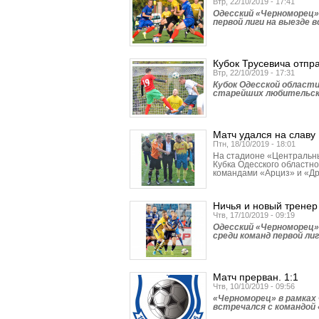
Втр, 22/10/2019 - 17:41
Одесский «Черно­морец»
первой лиги на выезде 
Кубок Трусевича отпр
Втр, 22/10/2019 - 17:31
Кубок Одесской области
старейших любительск
Матч удался на славу
Птн, 18/10/2019 - 18:01
На стадионе «Цент­ральн
Кубка Одесского областно
командами «Арциз» и «Д
Ничья и новый тренер
Чтв, 17/10/2019 - 09:19
Одесский «Черноморец»
среди команд первой ли
Матч прерван. 1:1
Чтв, 10/10/2019 - 09:56
«Черноморец» в рамках 
встречался с командой «