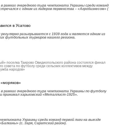
 в рамках очередного тура чемпионата Украины среди команд
встречался с одним из лидеров первенства – «Агробизнесом» (
авился в Усатово
 регулярно разыгрывается с 1939 года и является одним из
их футбольных турниров нашего региона.
ый» поселка Таи­рово Овидиопольского района состоялся финал
го совета по футболу среди сельских коллективов между
ружба народов»
 «моряков»
 в рамках очередного тура чемпионата Украины по футболу
ги принимал харьковский «Металлист-1925».
чемпионата Украины среди команд первой лиги на выезде
Балканы» (с. Заря, Саратский район).