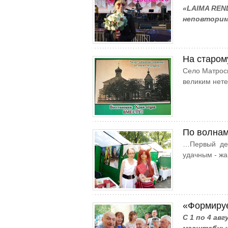
«LAIMA REN
неповторим
На старом
Село Матроск
великим нете
По волнам
…Первый ден
удачным - жа
«Формируе
С 1 по 4 ав