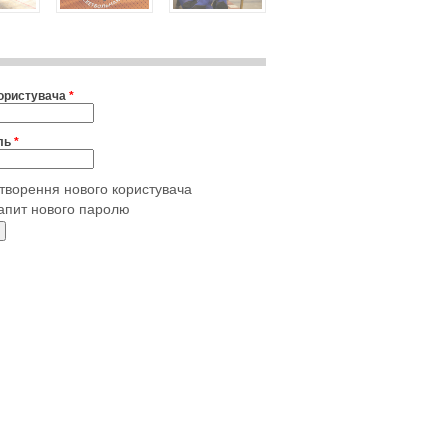
користувача
*
ль
*
творення нового користувача
апит нового паролю