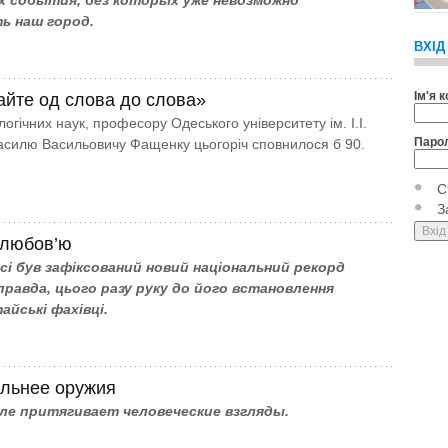
 события, без которых уже невозможно
ь наш город.
ВХІД
Ім'я 
айте од слова до слова»
огічних наук, професору Одеського університету ім. І.І.
Паро
силю Васильовичу Фащенку цьогоріч сповнилося б 90.
С
З
з любов’ю
сі був зафіксований новий національний рекорд
правда, цього разу руку до його встановлення
айські фахівці.
льнее оружия
ле притягивает человеческие взгляды.