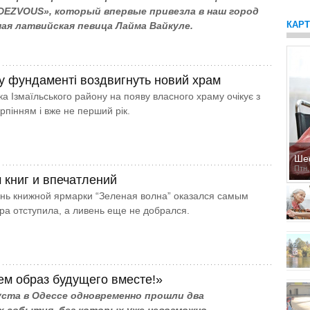
DEZVOUS», который впервые привезла в наш город
КАР
ая латвийская певица Лайма Вайкуле.
у фундаменті воздвигнуть новий храм
а Ізмаїльського району на появу власного храму очікує з
рпінням і вже не перший рік.
Ше
Птн,
 книг и впечатлений
ь книжной ярмарки “Зеленая волна” оказался самым
ра отступила, а ливень еще не добрался.
м образ будущего вместе!»
густа в Одессе одновременно прошли два