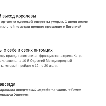
й выход Королевы
 артистка одесской оперетты умерла. 1 июля возле
ыкальной комедии прошло прощание с Евгенией
ы о себе и своих питомцах
ссу приедет знаменитая французская актриса Катрин
приглашена на 10-й Одесский Международный
ь, который пройдет с 12 по 20 июля.
навсегда
тартовал творческий марафон в честь юбилея
иповича Утесова.