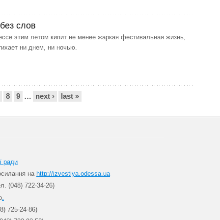
 без слов
ссе этим летом кипит не менее жаркая фестивальная жизнь,
тихает ни днем, ни ночью.
8
9
…
next ›
last »
ї ради
посилання на
http://izvestiya.odessa.ua
л. (048) 722-34-26)
.
о
8) 725-24-86)