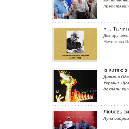
масштабных
представит
«… Та чит
Доктору філол
Мечникова Ва
Із Китаю 
Днями в Оде
України. Що
доклали кит
Любовь си
Луна издрев