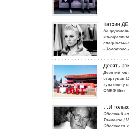
Катрин ДЕ
На церемон
кинофестива
специальный
«Золотого Д
Десять рок
Десятий юв
стартував 12
купатися у 
ОМКФ Вікт
…И только
Одесский к
Токмаков (13
Одесского х