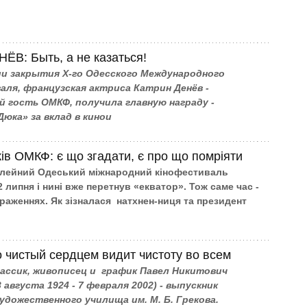
НЁВ: Быть, а не казаться!
ии закрытия Х-го Одесского Международного
ля, французская актриса Катрин Денёв -
 гость ОМКФ, получила главную награду -
юка» за вклад в кинои
ів ОМКФ: є що згадати, є про що помріяти
ілейний Одеський міжнародний кінофестиваль
 липня і нині вже перетнув «екватор». Тож саме час -
враженнях. Як зізналася натхнен-ниця та президент
 чистый сердцем видит чистоту во всем
лассик, живописец и график Павел Никитович
 августа 1924 - 7 февраля 2002) - выпускник
удожественного училища им. М. Б. Грекова.