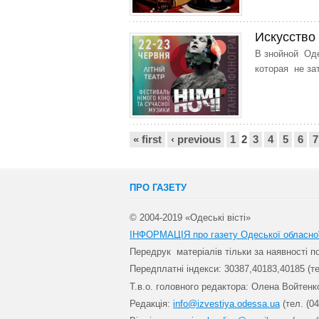
Искусство
В знойной Оде
которая не за
Сторінки
« first
‹ previous
1
2
3
4
5
6
7
ПРО ГАЗЕТУ
© 2004-2019 «Одеські вісті»
ІНФОРМАЦІЯ про газету Одеської обласно
Передрук матеріалів т
ільки за наявності 
Передплатні індекси: 30
387,40183,40185 (те
Т.в.о. головного редактора: Олена Войтенк
Редакція:
info@izvestiya.odessa.ua
(тел. (04