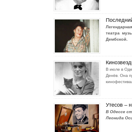
Последни
Легендарная
театра муз
Дембской.
Кинозвезд
В июле в Оде
Денёв. Она 
кинофестивал
Утесов – 
В Одессе с
Леонида Ос