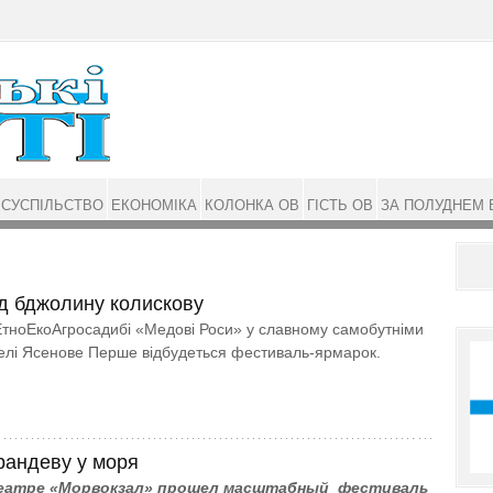
СУСПІЛЬСТВО
ЕКОНОМІКА
КОЛОНКА ОВ
ГІСТЬ ОВ
ЗА ПОЛУДНЕМ 
ід бджолину колискову
ЕтноЕкоАгросадибі «Медові Роси» у славному самобутніми
елі Ясенове Перше відбудеться фестиваль-ярмарок.
рандеву у моря
еатре «Морвокзал» прошел масштабный фестиваль