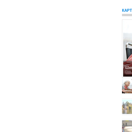
КАР
Ше
Птн,