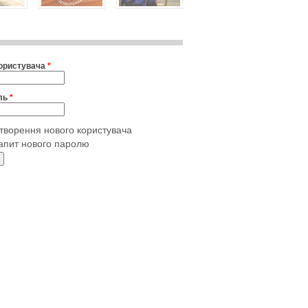
користувача
*
ль
*
творення нового користувача
апит нового паролю