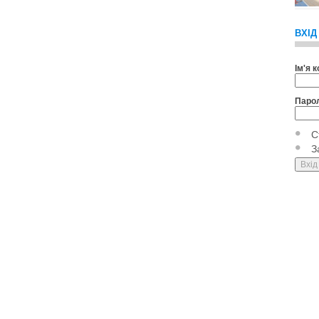
ВХІД
Ім'я 
Паро
С
З