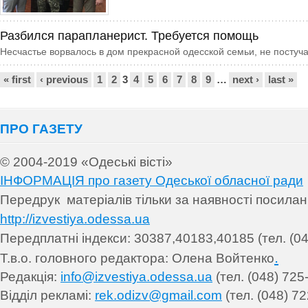
Разбился парапланерист. Требуется помощь
Несчастье ворвалось в дом прекрасной одесской семьи, не постуча
Сторінки
« first
‹ previous
1
2
3
4
5
6
7
8
9
…
next ›
last »
ПРО ГАЗЕТУ
© 2004-2019 «Одеські вісті»
ІНФОРМАЦІЯ про газету Одеської обласної ради
Передрук матеріалів т
ільки за наявності посила
http://izvestiya.odessa.ua
Передплатні індекси: 30
387,40183,40185 (тел. (04
.
Т.в.о. головного редактора: Олена Войтенко
Редакція:
info@izvestiya.odessa.ua
(тел. (048) 725
Відділ рекламі:
rek.odizv@gmail.com
(тел. (048) 72