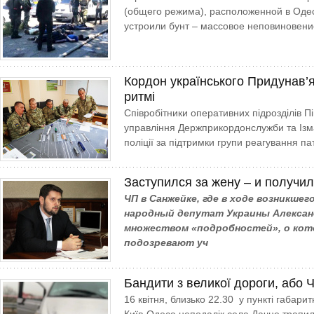
(общего режима), расположенной в Оде
устроили бунт – массовое неповиновен
Кордон українського Придунав’я
ритмі
Співробітники оперативних підрозділів П
управління Держприкордонслужби та Ізма
поліції за підтримки групи реагування па
Заступился за жену – и получи
ЧП в Санжейке, где в ходе возникше
народный депутат Украины Александ
множеством «подробностей», о кото
подозревают уч
Бандити з великої дороги, або Ч
16 квітня, близько 22.30 у пункті габари