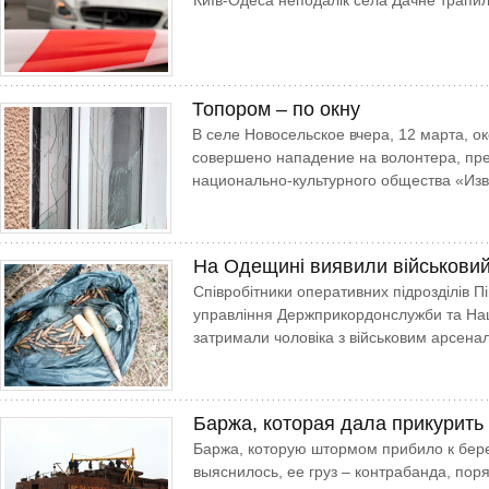
Київ-Одеса неподалік села Дачне трапил
Топором – по окну
В селе Новосельское вчера, 12 марта, о
совершено нападение на волонтера, пр
национально-культурного общества «Из
На Одещині виявили військови
Співробітники оперативних підрозділів П
управління Держ­прикордонслужби та Нац
затримали чоловіка з військовим арсена
Баржа, которая дала прикурить
Баржа, которую штормом прибило к берег
выяснилось, ее груз – контрабанда, пор