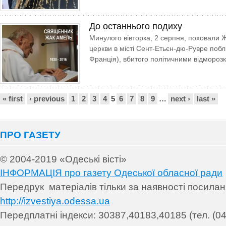
До останнього подиху
Минулого вівторка, 2 серпня, поховали
церкви в місті Сент-Етьєн-дю-Рувре поб
Франція), вбитого політичними відмороз
Сторінки
« first
‹ previous
1
2
3
4
5
6
7
8
9
…
next ›
last »
ПРО ГАЗЕТУ
© 2004-2019 «Одеські вісті»
ІНФОРМАЦІЯ про газету Одеської обласної ради
Передрук матеріалів т
ільки за наявності посила
http://izvestiya.odessa.ua
Передплатні індекси: 30
387,40183,40185 (тел. (04