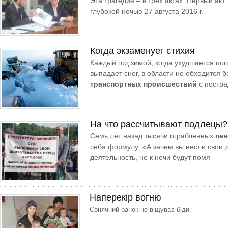
Эта трагедия – в трех актах. Первый акт
глубокой ночью 27 августа 2016 г.
Когда экзаменует стихия
Каждый год зимой, когда ухудшается пог
выпадает снег, в области не обходится 
транспортных происшествий
с постра
На что рассчитывают подлецы?
Семь лет назад тысячи ограбленных
пе
себя формулу: «А зачем вы несли свои 
деятельность, не к ночи будут помя
Наперекір вогню
Сонячний ранок не віщував бі­ди.