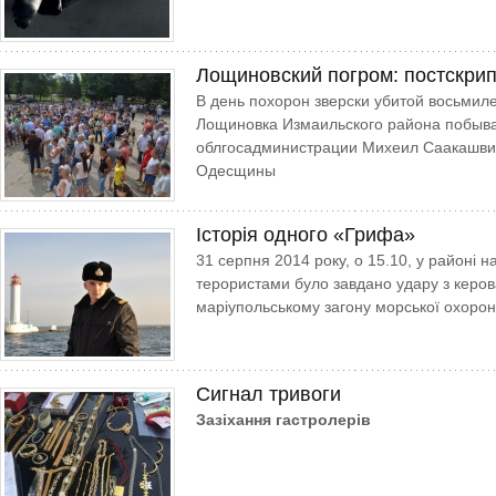
Лощиновский погром: постскри
В день похорон зверски убитой восьмил
Лощиновка Измаильского района побыв
облгосадминистрации Михеил Саакашви
Одесщины
Історія одного «Грифа»
31 cерпня 2014 року, о 15.10, у районі 
терористами було завдано удару з керов
маріупольському загону морської охорони
Сигнал тривоги
Зазіхання гастролерів