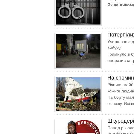
Як на диком
Потерпіли
Учора вночі 
вибуху.
Гримнуло в бу
оперативна г
На спомин
Річниця найбі
кожної люди
На борту мал
екіпажу. Всі 
Шкуродері
Понад рік од