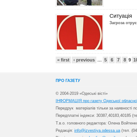
Ситуація
Загроза отру
Сторінки
« first
‹ previous
…
5
6
7
8
9
1
ПРО ГАЗЕТУ
© 2004-2019 «Одеські вісті»
ІНФОРМАЦІЯ про газету Одеської обласно
Передрук матеріалів т
ільки за наявності 
Передплатні індекси: 30
387,40183,40185 (те
Т.в.о. головного редактора: Олена Войтенк
Редакція:
info@izvestiya.odessa.ua
(тел. (04