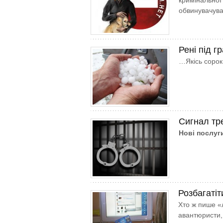
кримінальної 
обвинувачуван
Рені під г
…Якісь сорок
Сигнал тр
Нові послуг
Розбагатіт
Хто ж пише «
авантюристи,