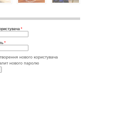
користувача
*
ль
*
творення нового користувача
апит нового паролю