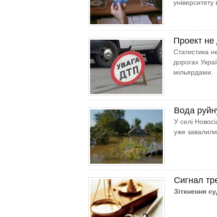
університету
Проект не
Статистика не
дорогах Укра
мільярдами.
Вода руйн
У селі Новос
уже завалили
Сигнал тр
Зіткнення су