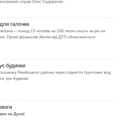
 внутрішніх справ Олег Сидоренко.
 для галочки
втішна – понад 13 чоловік на 100 тисяч гинуть за рік на
їни. Прямі фінансові збитки від ДТП обчислюються
ує будинки
ільському Ренійського району через підняття ґрунтових вод
ся три будинки.
евоги
ден на Дунаї