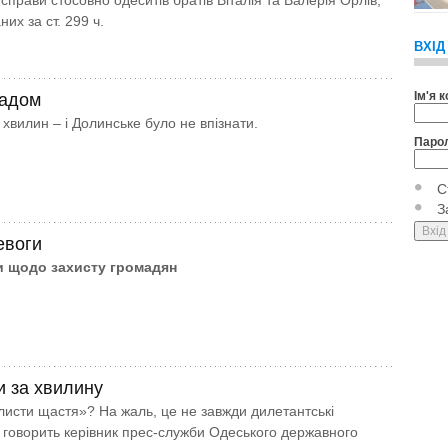
справи стосовно одеситів братів Віталія та Валерія Орлів,
их за ст. 299 ч.
ВХІД
Ім'я 
радом
 хвилин – і Долинське було не впізнати.
Паро
С
З
евоги
и щодо захисту громадян
и за хвилину
листи щастя»? На жаль, це не завжди дилетантські
 говорить керівник прес-служби Одеського державного