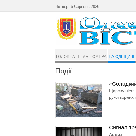
Перейти до основного матеріалу
Четвер, 6 Серпень 2026
ГОЛОВНА
ТЕМА НОМЕРА
НА ОДЕЩИНІ
Події
«Солодкий»
Щороку після
рукотворних 
Сигнал тр
Арциз