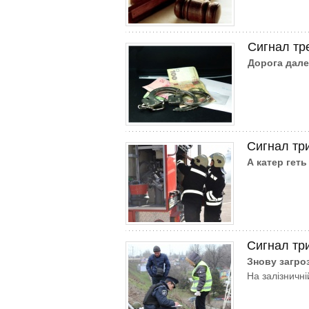
Сигнал тр
Дорога дал
Сигнал тр
А катер геть 
Сигнал тр
Знову загро
На залізничній