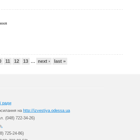
єння
0
11
12
13
…
next ›
last »
ї ради
посилання на
http://izvestiya.odessa.ua
л. (048) 722-34-26)
.
о
8) 725-24-86)