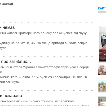
у Заході
КАР
х немає
деякі жителі Приморського району прокинулися від звуку
динку на Канатній, 35. На місце пригоди виїхала слідчо-
рупа.
Ше
Птн,
 про загиблих…
льшої в історії України авіа­катастрофи торкнулася серця
ни.
айзійського «Боінга-777» були 283 пасажири і 15 членів
вони загинули.
в покарано
еські зоозахисники пильно стежили за перебігом