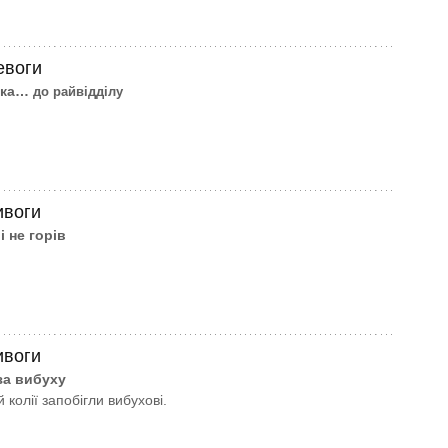
евоги
ека…
до райвідділу
ивоги
і не горів
ивоги
за вибуху
 колії запобігли вибухові.