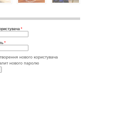
користувача
*
ль
*
творення нового користувача
апит нового паролю