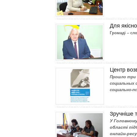
Для якісн
Громаді – сл
Центр воз
Прошло три м
социальных 
социально-п
Зручніше 
У Головному
області під
онлайн-ресу