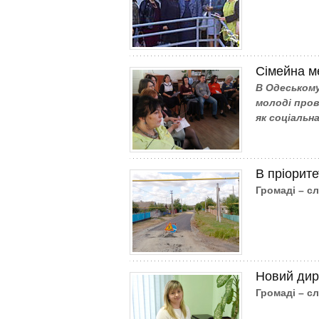
Сімейна м
В Одеському
молоді пров
як соціальн
В пріорите
Громаді – с
Новий дир
Громаді – с