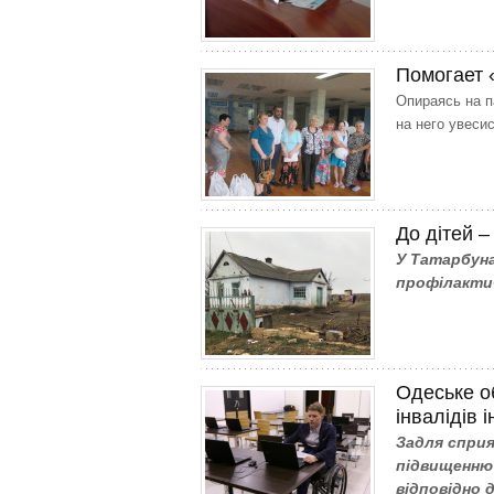
Помогает
Опираясь на п
на него увеси
До дітей –
У Татарбуна
профілактич
Одеське о
інвалідів 
Задля сприя
підвищенню 
відповідно 