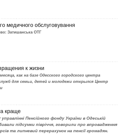
ого медичного обслуговування
ово: Затишанська ОТГ
вращения к жизни
есяца, как на базе Одесского городского центра
служб для семьи, детей и молодежи открылся Центр
си
та краще
 управлінні Пенсійного фонду України в Одеській
бивали підсумки півріччя, говорили про впровадження
рсів та липневий перерахунок на пенсії громадян.