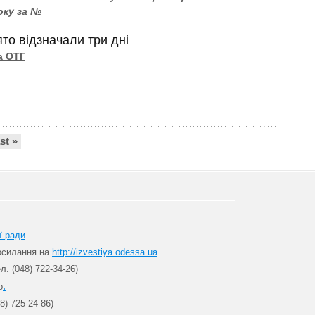
оку за №
то відзначали три дні
а ОТГ
ast »
ї ради
посилання на
http://izvestiya.odessa.ua
л. (048) 722-34-26)
.
о
8) 725-24-86)