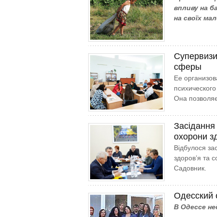
впливу на б
на своїх ма
Супервизи
сферы
Ее организов
психического
Она позволяе
Засідання 
охорони зд
Відбулося зас
здоров’я та с
Садовник.
Одесский 
В Одессе не