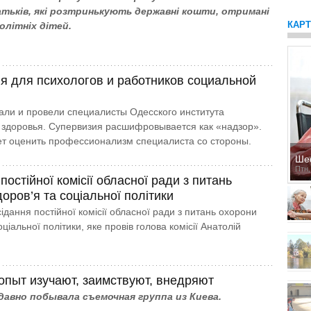
атьків, які розтринькують державні кошти, отримані
КАР
лолітніх дітей.
я для психологов и работников социальной
али и провели специалисты Одесского института
 здоровья. Супервизия расшифровывается как «надзор».
т оценить профессионализм специалиста со стороны.
Ше
Птн,
постійної комісії обласної ради з питань
оров’я та соціальної політики
ідання постійної комісії обласної ради з питань охорони
оціальної політики, яке провів голова комісії Анатолій
опыт изучают, заимствуют, внедряют
давно побывала съемочная группа из Киева.