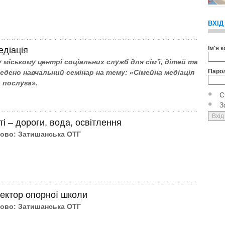
ВХІД
Ім'я 
едіація
 міському центрі соціальних служб для сім’ї, дітей та
Паро
едено навчальний семінар на тему: «Сімейна медіація
а послуга».
С
З
ті – дороги, вода, освітлення
лово: Затишанська ОТГ
ектор опорної школи
лово: Затишанська ОТГ