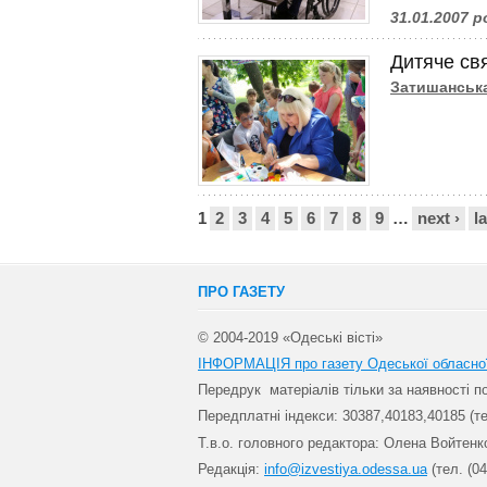
31.01.2007 р
Дитяче свя
Затишанськ
Сторінки
1
2
3
4
5
6
7
8
9
…
next ›
l
ПРО ГАЗЕТУ
© 2004-2019 «Одеські вісті»
ІНФОРМАЦІЯ про газету Одеської обласно
Передрук матеріалів т
ільки за наявності 
Передплатні індекси: 30
387,40183,40185 (те
Т.в.о. головного редактора: Олена Войтенк
Редакція:
info@izvestiya.odessa.ua
(тел. (04