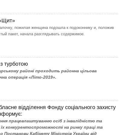
 «Щит»
алочку, пожилая женщина подошла к подоконнику и, положив
стый пакет, начала разглядывать содержимое.
 з турботою
рському районі проходить районна цільова
на операція «Літо-2019».
бласне відділення Фонду соціального захисту
інформує:
ння працевлаштуванню осіб з інвалідністю та
їх конкурентоспроможності на ринку праці та
до Постанови Кабінету Міністрів України від