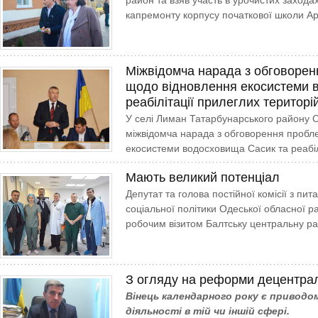
район та взяв участь в урочистих заходах
капремонту корпусу початкової школи Ар­
Міжвідомча нарада з обговорен
щодо відновлення екосистеми 
реабілітації прилеглих територі
У селі Лиман Татарбунарського району Од
міжвідомча нарада з обговорення пробл
екосистеми водосховища Сасик та реабіл
Мають великий потенціал
Депутат та голова постійної комісії з пит
соціальної політики Одеської обласної р
робочим візитом Балтську центральну ра
З огляду на реформи децентрал
Вінець календарного року є приводо
діяльності в тій чи іншій сфері.