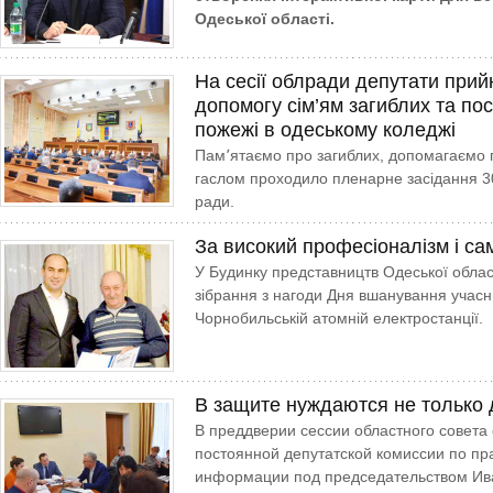
Одеської області.
На сесії облради депутати при
допомогу сім’ям загиблих та по
пожежі в одеському коледжі
Пам՚ятаємо про загиблих, допомагаємо 
гаслом проходило пленарне засідання 30-
ради.
За високий професіоналізм і са
У Будинку представництв Одеської облас
зібрання з нагоди Дня вшанування учасникі
Чорнобильській атомній електростанції.
В защите нуждаются не только 
В преддверии сессии областного совета
постоянной депутатской комиссии по пр
информации под председательством Ив