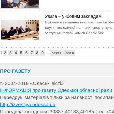
Увага – учбовим закладам
Відбулося засідання постійної комісії обл
науки, молодіжної політики, спорту, культ
заступник голови комісії Сергій Біб:
Сторінки
1
2
3
4
5
6
7
8
9
…
next ›
last »
ПРО ГАЗЕТУ
© 2004-2019 «Одеські вісті»
ІНФОРМАЦІЯ про газету Одеської обласної ради
Передрук матеріалів т
ільки за наявності посила
http://izvestiya.odessa.ua
Передплатні індекси: 30
387,40183,40185 (тел. (04