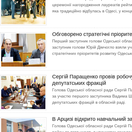
церемонії нагородження лауреатів рейт
яка традиційно відбулась в Одесі, у кон
Обговорено стратегічні пріори
Перший заступник голови Одеської обла
заступник голови Юрій Дімчогло взяли уч
стратегічних пріоритетів розвитку Одесько
Сергій Паращенко провів робочу
депутатських фракцій
Голова Одеської обласної ради Сергій 
за участю першого заступника Вадима Шка
депутатських фракцій в обласній раді.
В Арцизі відкрито навчальний з
Голова Одеської обласної ради Сергій П