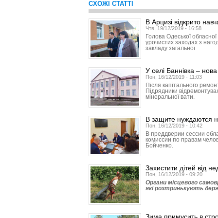
СХОЖІ СТАТТІ
В Арцизі відкрито нав
Чтв, 19/12/2019 - 16:58
Голова Одеської обласної
урочистих заходах з нагод
закладу загальної
У селі Баннівка – нов
Пон, 16/12/2019 - 11:03
Після капітального ремонт
Підрядники відремонтували
мінеральної вати.
В защите нуждаются н
Пон, 16/12/2019 - 10:42
В преддверии сессии обл
комиссии по правам чело
Бойченко.
Захистити дітей від не
Пон, 16/12/2019 - 09:20
Органи місцевого самов
які розтринькують держ
Зима примусить в стр