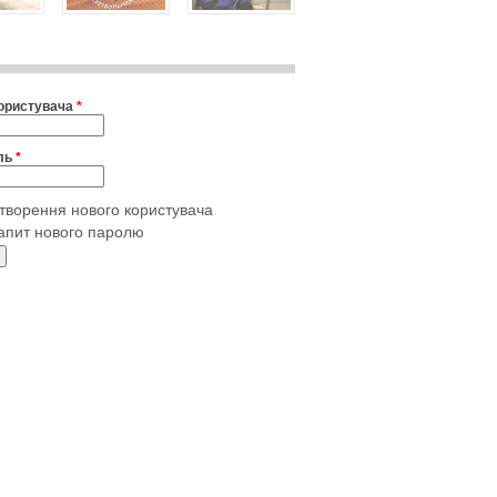
користувача
*
ль
*
творення нового користувача
апит нового паролю