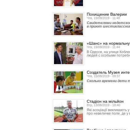
Похищение Валерии
Чтв, 19/09/2019 - 11:48
Свидетелями недетской
в приют шестиклассни
«Шанс» на нормальну
Чтв, 19/09/2019 - 11:44
В Одессе, на улице Кобл
людей с особыми потреб
Создатель Музея инт
Чтв, 15/08/2019 - 09:37
Сколько времени дети т
Стадіон на мільйон
Втр, 13/08/2019 - 18:40
Які асоціації викликають 
про невеличке поле, де у 