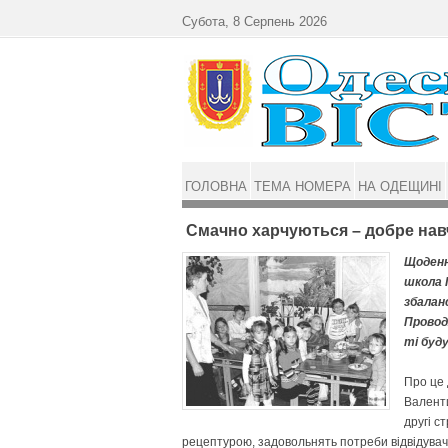
Перейти до основного матеріалу
Субота, 8 Серпень 2026
ГОЛОВНА
ТЕМА НОМЕРА
НА ОДЕЩИНІ
Смачно харчуються – добре на
Щоденн
школа І
збалан
Проводж
ті буд
Про це 
Валенти
другі с
рецептурою, задовольнять потреби відвідувачів