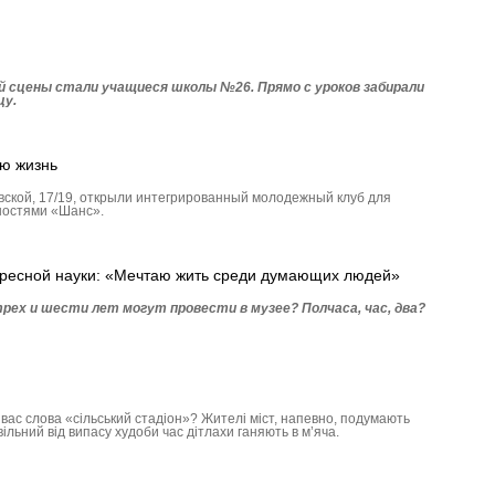
 сцены стали учащиеся школы №26. Прямо с уроков забирали
цу.
ю жизнь
евской, 17/19, открыли интегрированный молодежный клуб для
ностями «Шанс».
ересной науки: «Мечтаю жить среди думающих людей»
рех и шести лет могут провести в музее? Полчаса, час, два?
у вас слова «сільський стадіон»? Жителі міст, напевно, подумають
вільний від випасу худоби час дітлахи ганяють в м’яча.