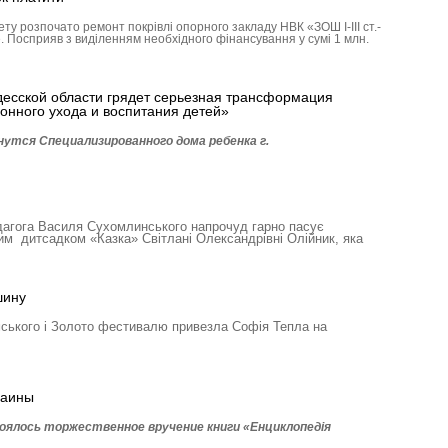
у розпочато ремонт покрівлі опорного закладу НВК «ЗОШ І-ІІІ ст.-
. Посприяв з виділенням необхідного фінансування у сумі 1 млн.
есской области грядет серьезная трансформация
онного ухода и воспитания детей»
утся Специали­зированного дома ребенка г.
дагога Василя Сухомлинського напрочуд гарно пасує
им дитсадком «Казка» Світлані Олександрівні Олійник, яка
шину
ського і Золото фестивалю привезла Софія Тепла на
раины
оялось торжественное вручение книги «Енциклопедія