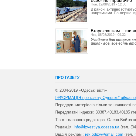
Всебічно і практично
Пон, 12/08/2019 - 12:38
В районі активно готуютьс
напрямками. По-перше, п
Второклашкам – книжк
Чтв, 08/08/2019 - 09:32
Учебники для вторых кл
школ - все, где есть вт
ПРО ГАЗЕТУ
© 2004-2019 «Одеські вісті»
ІНФОРМАЦІЯ про газету Одеської обласно
Передрук матеріалів т
ільки за наявності 
Передплатні індекси: 30
387,40183,40185 (те
Т.в.о. головного редактора: Олена Войтенк
Редакція:
info@izvestiya.odessa.ua
(тел. (04
Відділ рекламі:
rek.odizv@gmail.com
(тел. (