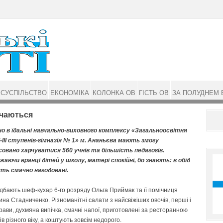
СУСПІЛЬСТВО
ЕКОНОМІКА
КОЛОНКА ОВ
ГІСТЬ ОВ
ЗА ПОЛУДНЕМ 
вчаються
о в їдальні навчально-виховного комплексу «Загальноосвітня
-ІІІ ступенів-гімназія № 1» м. Ананьєва мають змогу
совано харчуватися 560 учнів та більшість педагогів.
аючи вранці дітей у школу, матері спокійні, бо знають: в обід
уть смачно нагодовані.
дбають шеф-кухар 6-го розряду Ольга Приймак та її помічниця
на Стадниченко. Різноманітні салати з найсвіжіших овочів, перші і
трави, духмяна випічка, смачні напої, приготовлені за ресторанною
 різного віку, а коштують зовсім недорого.