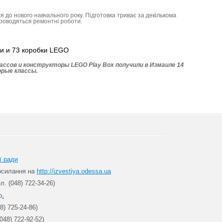
я до нового навчального року. Підготовка триває за декількома
роводяться ремонтні роботи.
и и 73 коробки LEGO
ассов и конструкторы LEGO Play Box получили в Измаиле 14
орые классы.
ї ради
посилання на
http://izvestiya.odessa.ua
л. (048) 722-34-26)
.
о
8) 725-24-86)
048) 722-92-52)