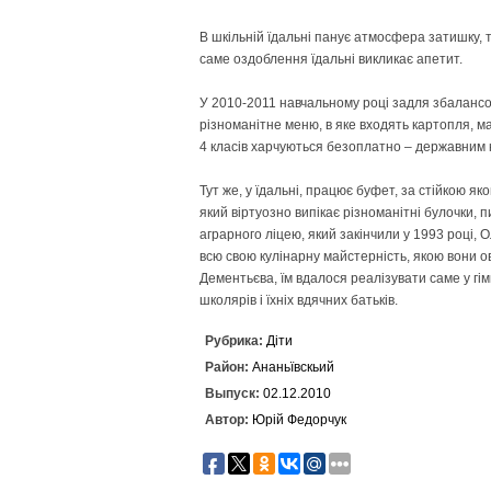
В шкільній їдальні панує атмосфера затишку, т
саме оздоблення їдальні викликає апетит.
У 2010-2011 навчальному році задля збалансо
різноманітне меню, в яке входять картопля, мак
4 класів харчуються безоплатно – державним
Тут же, у їдальні, працює буфет, за стійкою я
який віртуозно випікає різноманітні булочки, п
аграрного ліцею, який закінчили у 1993 році,
всю свою кулінарну майстерність, якою вони ов
Дементьєва, їм вдалося реалізувати саме у гімн
школярів і їхніх вдячних батьків.
Рубрика:
Діти
Район:
Ананьївскьий
Выпуск:
02.12.2010
Автор:
Юрій Федорчук