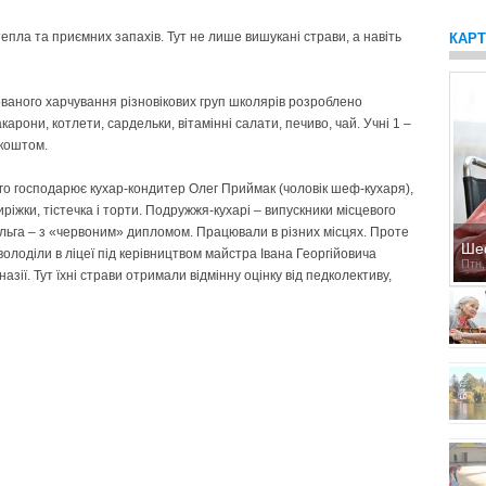
епла та приємних запахів. Тут не лише вишукані страви, а навіть
КАР
ваного харчування різновікових груп школярів розроблено
арони, котлети, сардельки, вітамінні салати, печиво, чай. Учні 1 –
 коштом.
кого господарює кухар-кондитер Олег Приймак (чоловік шеф-кухаря),
иріжки, тістечка і торти. Подружжя-кухарі – випускники місцевого
 Ольга – з «червоним» дипломом. Працювали в різних місцях. Проте
Ше
олоділи в ліцеї під керівництвом майстра Івана Георгійовича
Птн,
азії. Тут їхні страви отримали відмінну оцінку від педколективу,