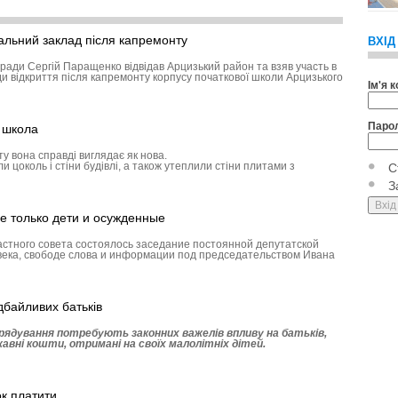
чальний заклад після капремонту
ВХІД
 ради Сергій Паращенко відвідав Арцизький район та взяв участь в
и відкриття після капремонту корпусу початкової школи Ар­цизького
Ім'я 
Паро
а школа
у вона справді виглядає як нова.
 цоколь і стіни будівлі, а також утеплили стіни плитами з
С
З
е только дети и осужденные
астного совета состоялось заседание постоянной депутатской
века, свободе слова и информации под председательством Ивана
дбайливих батьків
рядування потребують законних важелів впливу на батьків,
авні кошти, отримані на своїх малолітніх дітей.
ок платити