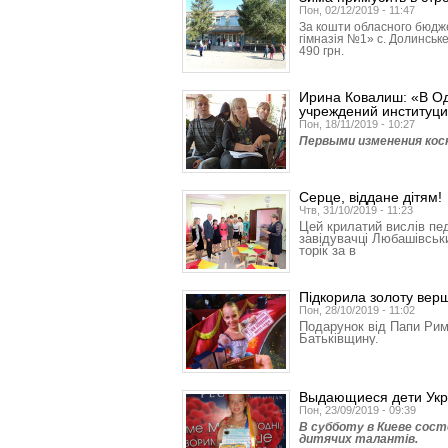
Пон, 02/12/2019 - 11:47
За кошти обласного бюджет
гімназія №1» с. Долинське
490 грн.
Ирина Ковалиш: «В Од
учреждений институци
Пон, 18/11/2019 - 10:27
Первыми изменения косн
Серце, віддане дітям!
Чтв, 31/10/2019 - 11:23
Цей крилатий вислів пе
завідувачці Любашівськ
торік за в
Підкорила золоту вер
Пон, 28/10/2019 - 11:02
Подарунок від Папи Рим
Батьківщину.
Выдающиеся дети Ук
Пон, 23/09/2019 - 09:39
В субботу в Киеве сост
дитячих талантів.