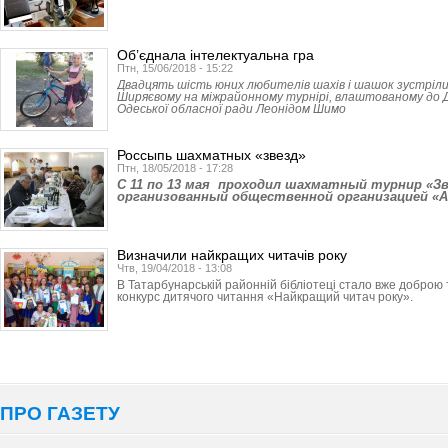
Об’єднала інтелектуальна гра
Птн, 15/06/2018 - 15:22
Двадцять шість юних любителів шахів і шашок зустріл
Ширяєвому на міжрайонному турнірі, влаштованому до
Одеської обласної ради Леонідом Шимо
Россыпь шахматных «звезд»
Птн, 18/05/2018 - 17:28
C 11 по 13 мая проходил шахматный турнир «Зв
организованный общественной организацией «
Визначили найкращих читачів року
Чтв, 19/04/2018 - 13:08
В Татарбунарській районній бібліотеці стало вже добро
конкурс дитячого читання «Найкращий читач року».
ПРО ГАЗЕТУ