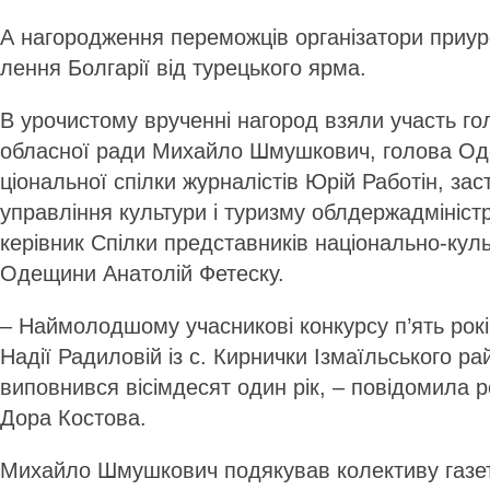
А нагородження переможців організатори приур
лення Болгарії від турецького ярма.
В урочистому врученні нагород взяли участь го
обласної ради Михайло Шмушкович, голова Оде­с
ціо­нальної спілки журналістів Юрій Работін, за
управління культури і туризму облдержадмініст
керівник Спіл­ки представників національно-кул
Одещини Анатолій Фетеску.
– Наймолодшому учасникові конкурсу п’ять рок
Надії Радиловій із с. Кирнички Ізмаїльського р
виповнився вісімдесят один рік, – повідомила р
Дора Костова.
Михайло Шмушкович подякував колективу газет