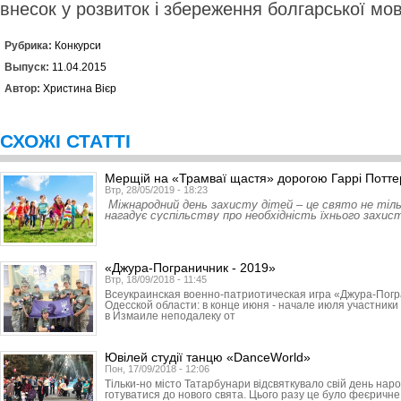
внесок у розвиток і збереження болгарської мов
Рубрика:
Конкурси
Выпуск:
11.04.2015
Автор:
Христина Вієр
СХОЖІ СТАТТІ
Мерщій на «Трамваї щастя» дорогою Гаррі Потте
Втр, 28/05/2019 - 18:23
Міжнародний день захисту дітей – це свято не тіль
нагадує суспільству про необхідність їхнього захис
«Джура-Пограничник - 2019»
Втр, 18/09/2018 - 11:45
Всеукраинская военно-патриотическая игра «Джура-Погр
Одесской области: в конце июня - начале июля участник
в Измаиле неподалеку от
Ювілей студії танцю «DanceWorld»
Пон, 17/09/2018 - 12:06
Тільки-но місто Татарбунари відсвяткувало свій день нар
готуватися до нового свята. Цього разу це було феєричне