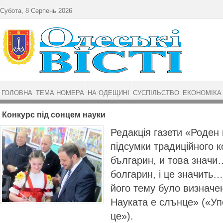
Перейти до основного матеріалу
Субота, 8 Серпень 2026
ГОЛОВНА
ТЕМА НОМЕРА
НА ОДЕЩИНІ
СУСПІЛЬСТВО
ЕКОНОМІКА
Конкурс під сонцем науки
Редакція газети «Ро­ден
підсумки традицій­ного 
българин, и това зна­ч
болгарин, і це значить…
його тему було визна­че
Науката е слънце» («Упе
це»).