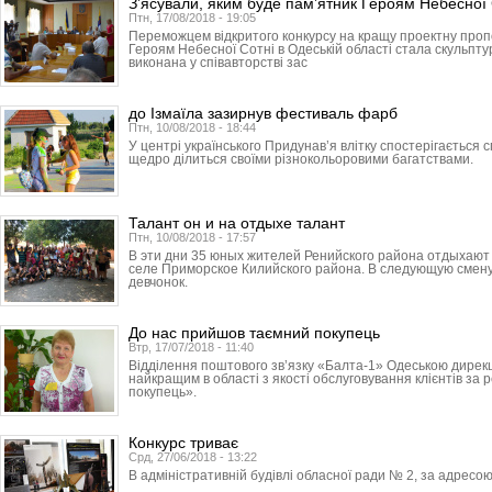
З’ясували, яким буде пам’ятник Героям Небесної 
Птн, 17/08/2018 - 19:05
Переможцем відкритого конкурсу на кращу проектну про
Героям Небесної Сотні в Одеській області стала скульпт
виконана у співавторстві зас
до Ізмаїла зазирнув фестиваль фарб
Птн, 10/08/2018 - 18:44
У центрі українського Придунав’я влітку спостерігається
щедро ділиться своїми різнокольоровими багатствами.
Талант он и на отдыхе талант
Птн, 10/08/2018 - 17:57
В эти дни 35 юных жителей Ренийского района отдыхают в
селе Приморское Килийского района. В следующую смену
девчонок.
До нас прийшов таємний покупець
Втр, 17/07/2018 - 11:40
Відділення поштового зв’язку «Балта-1» Одеською дире
найкращим в області з якості обслуговування клієнтів за
покупець».
Конкурс триває
Срд, 27/06/2018 - 13:22
В адміністративній будівлі обласної ради № 2, за адресою