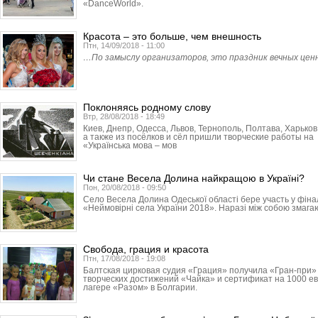
«DanceWorld».
Красота – это больше, чем внешность
Птн, 14/09/2018 - 11:00
…По замыслу организаторов, это праздник вечных ценн
Поклоняясь родному слову
Втр, 28/08/2018 - 18:49
Киев, Днепр, Одесса, Львов, Тер­нополь, Полтава, Харьков
а также из посёлков и сёл пришли творческие работы н
«Українська мова – мов
Чи стане Весела Долина найкращою в Україні?
Пон, 20/08/2018 - 09:50
Село Весела Долина Одеської області бере участь у фінал
«Неймовірні села України 2018». Наразі між собою змагаю
Свобода, грация и красота
Птн, 17/08/2018 - 19:08
Балтская цирковая судия «Грация» получила «Гран-при
творческих достижений «Чайка» и сертификат на 1000 ев
лагере «Разом» в Болгарии.