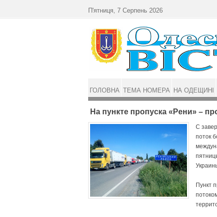
Перейти до основного матеріалу
П'ятниця, 7 Серпень 2026
ГОЛОВНА
ТЕМА НОМЕРА
НА ОДЕЩИНІ
На пункте пропуска «Рени» – пр
С заве
поток б
междуна
пятниц
Украин
Пункт п
потоком
террит