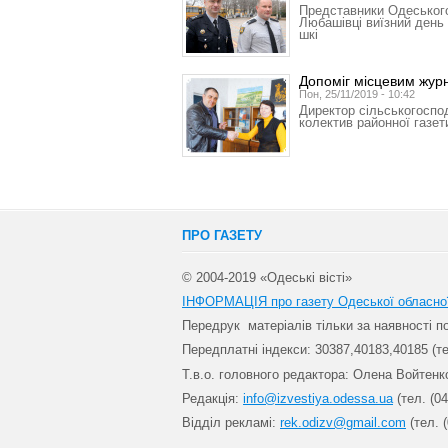
Представники Одеського
Любашівці виїзний день 
шкі
Допоміг місцевим жур
Пон, 25/11/2019 - 10:42
Директор сільськогоспо
колектив районної газет
ПРО ГАЗЕТУ
© 2004-2019 «Одеські вісті»
ІНФОРМАЦІЯ про газету Одеської обласно
Передрук матеріалів т
ільки за наявності 
Передплатні індекси: 30
387,40183,40185 (те
Т.в.о. головного редактора: Олена Войтенк
Редакція:
info@izvestiya.odessa.ua
(тел. (04
Відділ рекламі:
rek.odizv@gmail.com
(тел. (