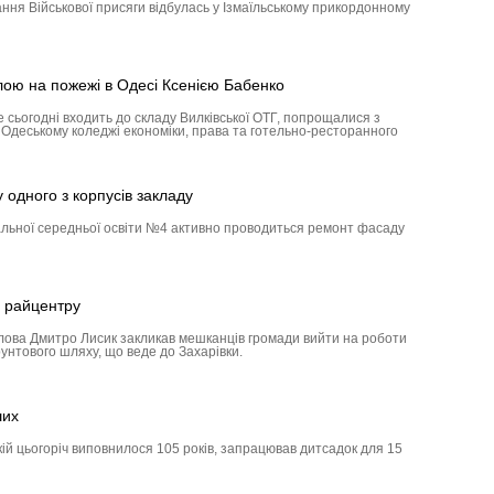
ння Військової присяги відбулась у Ізмаїльському прикордонному
лою на пожежі в Одесі Ксенією Бабенко
е сьогодні входить до складу Вилківської ОТГ, попрощалися з
в Одеському коледжі економіки, права та готельно-ресторанного
одного з корпусів закладу
альної середньої освіти №4 активно проводиться ремонт фасаду
 райцентру
олова Дмитро Лисик закликав мешканців громади вийти на роботи
унтового шляху, що веде до Захарівки.
ших
кій цьогоріч виповнилося 105 років, запрацював дитсадок для 15