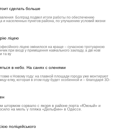
тоит сделать больше
авления Болград подвел итоги работы по обеспечению
а и населенных пунктов района, по улучшению условий жизни
рію ліцею
рофесійного ліцею змінилося на краще – сучасною тротуарною
ик при вході у приміщення навчального закладу, а дві нові
и та ву
яться в небо. На санях с оленями
товке к Новому году: на главной площади города уже монтируют
ицу-елку, которая в этом году будет особенной и – благодаря 3D-
ен
м штормом сорвало с якоря в районе порта «Южный» и
росило на мель у пляжа «Дельфин» в Одессе.
ією поліцейського