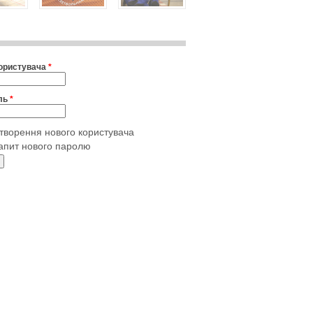
користувача
*
ль
*
творення нового користувача
апит нового паролю