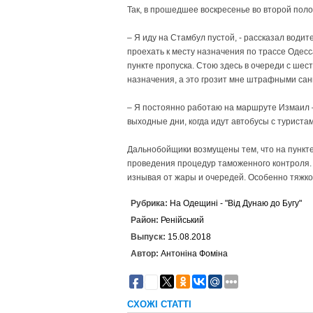
Так, в прошедшее воскресенье во второй поло
– Я иду на Стамбул пустой, - рассказал вод
проехать к месту назначения по трассе Одесс
пункте пропуска. Стою здесь в очереди с шест
назначения, а это грозит мне штрафными са
– Я постоянно работаю на маршруте Измаил –
выходные дни, когда идут автобусы с туриста
Дальнобойщики возмущены тем, что на пункте
проведения процедур таможенного контроля. 
изнывая от жары и очередей. Особенно тяжко
Рубрика:
На Одещині - "Від Дунаю до Бугу"
Район:
Ренійський
Выпуск:
15.08.2018
Автор:
Антоніна Фоміна
5
СХОЖІ СТАТТІ