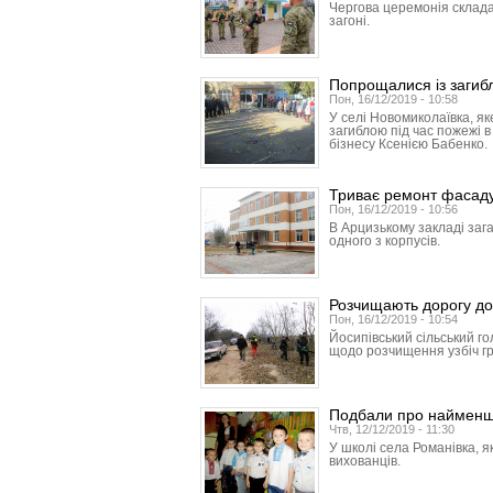
Чергова церемонія склада
загоні.
Попрощалися із загиб
Пон, 16/12/2019 - 10:58
У селі Новомиколаївка, як
загиблою під час пожежі 
бізнесу Ксенією Бабенко.
Триває ремонт фасаду 
Пон, 16/12/2019 - 10:56
В Арцизькому закладі заг
одного з корпусів.
Розчищають дорогу до
Пон, 16/12/2019 - 10:54
Йосипівський сільський г
щодо розчищення узбіч гр
Подбали про наймен
Чтв, 12/12/2019 - 11:30
У школі села Романівка, я
вихованців.