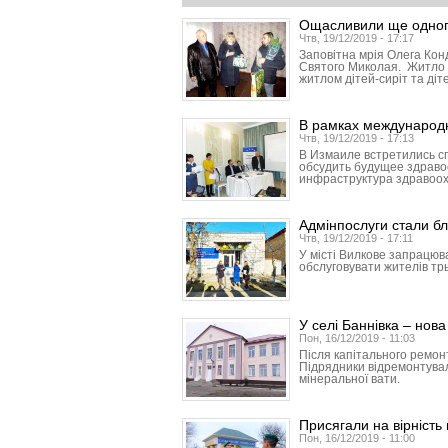
Ощасливили ще одног
Чтв, 19/12/2019 - 17:17
Заповітна мрія Олега Кон
Святого Миколая. Житло 
житлом дітей-сиріт та діт
В рамках международ
Чтв, 19/12/2019 - 17:13
В Измаиле встретились с
обсудить будущее здраво
инфраструктура здравоо
Адмінпослуги стали б
Чтв, 19/12/2019 - 17:11
У місті Вилкове запрацюв
обслуговувати жителів трь
У селі Баннівка – нов
Пон, 16/12/2019 - 11:03
Після капітального ремонт
Підрядники відремонтували
мінеральної вати.
Присягали на вірність
Пон, 16/12/2019 - 11:00