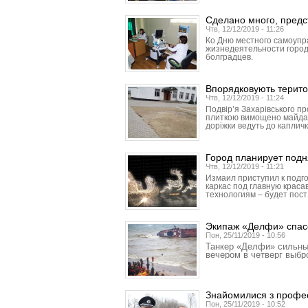
Сделано много, предс
Чтв, 12/12/2019 - 11:26
Ко Дню местного самоупр
жизнедеятельности город
болградцев.
Впорядковують терито
Чтв, 12/12/2019 - 11:24
Подвір’я Захарівського п
плиткою вимощено майданч
доріжки ведуть до капличк
Город планирует подн
Чтв, 12/12/2019 - 11:21
Измаил приступил к подго
каркас под главную красав
технологиям – будет пост
Экипаж «Делфи» спас
Пон, 25/11/2019 - 10:56
Танкер «Делфи» сильны
вечером в четверг выб
Знайомилися з профес
Пон, 25/11/2019 - 10:52