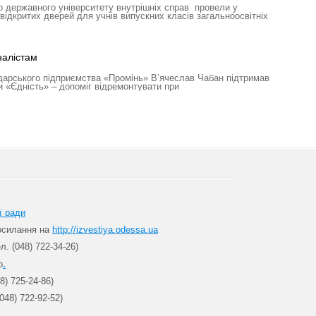
 державного університету внутрішніх справ провели у
відкритих дверей для учнів випускних класів загальноосвітніх
налістам
дарського підприємства «Промінь» В’ячеслав Чабан підтримав
и «Єдність» – допоміг відремонтувати при
ї ради
посилання на
http://izvestiya.odessa.ua
л. (048) 722-34-26)
.
о
8) 725-24-86)
048) 722-92-52)