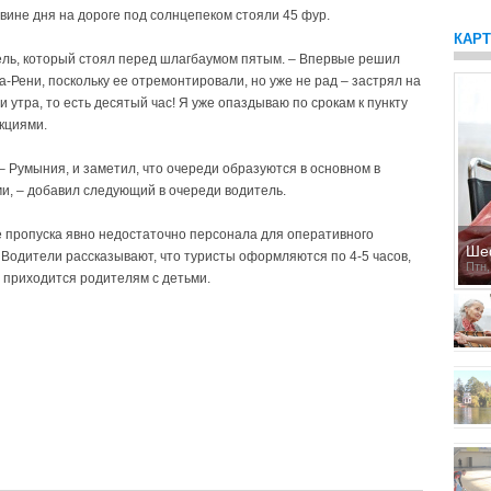
вине дня на дороге под солнцепеком стояли 45 фур.
КАР
итель, который стоял перед шлагбаумом пятым. – Впервые решил
а-Рени, поскольку ее отремонтировали, но уже не рад – застрял на
и утра, то есть десятый час! Я уже опаздываю по срокам к пункту
нкциями.
 Румыния, и заметил, что очереди образуются в основном в
ми, – добавил следующий в очереди водитель.
 пропуска явно недостаточно персонала для оперативного
Ше
Водители рассказывают, что туристы оформляются по 4-5 часов,
Птн,
 приходится родителям с детьми.