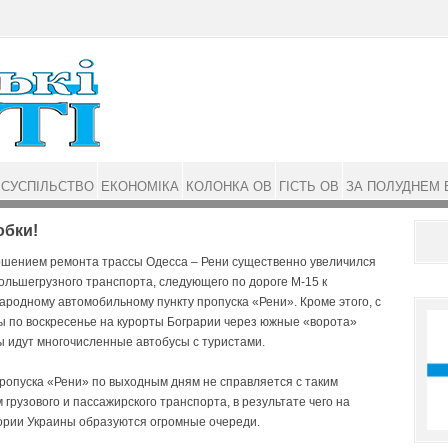
СУСПІЛЬСТВО
ЕКОНОМІКА
КОЛОНКА ОВ
ГІСТЬ ОВ
ЗА ПОЛУДНЕМ 
обки!
ршением ремонта трассы Одесса – Рени существенно увеличился
ольшегрузного транспорта, следующего по дороге М-15 к
родному автомобильному пункту пропуска «Рени». Кроме этого, с
ы по воскресенье на курорты Бограрии через южные «ворота»
ы идут многочисленные автобусы с туристами.
ропуска «Рени» по выходным дням не справляется с таким
 грузового и пассажирского транспорта, в результате чего на
ории Украины образуются огромные очереди.