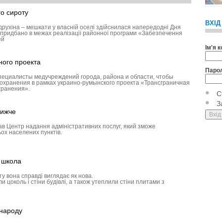
о сироту
ВХІД
друхіна – мешкати у власній оселі здійснилася напередодні Дня
придбано в межах реалізації районної програми «Забезпечення
ей
Ім'я 
ного проекта
Паро
пециалисты медучреждений города, района и области, чтобы
охранения в рамках украино-румынского проекта «Трансграничная
хранения».
С
З
лижче
ав Центр надання адміністративних послуг, який зможе
ох населених пунктів.
а школа
у вона справді виглядає як нова.
 цоколь і стіни будівлі, а також утеплили стіни плитами з
 народу