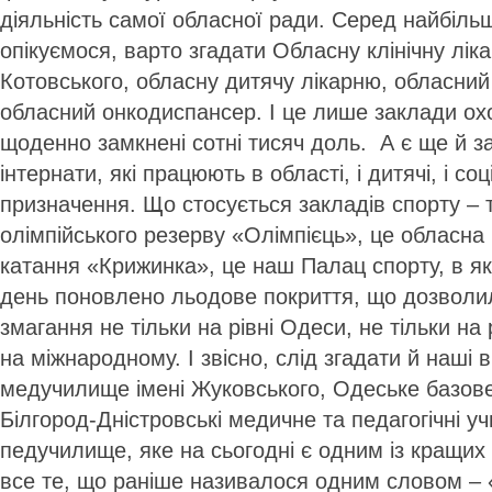
діяльність самої обласної ради. Серед найбільш
опікуємося, варто згадати Обласну клінічну лік
Котовського, обласну дитячу лікарню, обласни
обласний онкодиспансер. І це лише заклади охо
щоденно замкнені сотні тисяч доль. А є ще й за
інтернати, які працюють в області, і дитячі, і со
призначення. Що стосується закладів спорту – 
олімпійського резерву «Олімпієць», це обласна
катання «Крижинка», це наш Палац спорту, в як
день поновлено льодове покриття, що дозвол
змагання не тільки на рівні Одеси, не тільки на 
на міжнародному. І звісно, слід згадати й наші 
медучилище імені Жуковського, Одеське базов
Білгород-Дністровські медичне та педагогічні у
педучилище, яке на сьогодні є одним із кращих в
все те, що раніше називалося одним словом – 