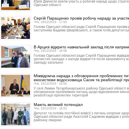
Юрій Дімчогло взяли участь у робочій нараді щодо страте
Одеської області.
Сергій Паращенко провів робочу нараду за участю
Чтв, 19/12/2019 - 17:00
Голова Одеської обласної ради Сергій Паращенко провів
заступника Вадима Шкарівського, а також голів депутатськ
В Арцизі відкрито навчальний заклад після капре
Чтв, 19/12/2019 - 16:58
Голова Одеської обласної ради Сергій Паращенко відвідав
урочистих заходах з нагоди відкриття після капремонту к
закладу загальної
Міжвідомча нарада з обговорення проблемних пи
екосистеми водосховища Сасик та реабілітації пр
Чтв, 19/12/2019 - 16:56
У селі Лиман Татарбунарського району Одеської області в
обговорення проблемних питань щодо відновлення екос
реабілітації прилеглих територій
Мають великий потенціал
Чтв, 19/12/2019 - 16:53
Депутат та голова постійної комісії з питань охорони здор
Одеської обласної ради Анатолій Садовник відвідав з ро
районну лікарню.