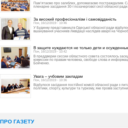
Пам՚ятаємо про загиблих, допомагаємо постраждалим. С
пленарне засідання 30-ї позачергової сесії обласної ради
За високий професіоналізм і самовідданість
Пон, 16/12/2019 - 10:46
У Будинку представництв Одеської обласної ради відбуло
вшанування учасників ліквідації наслідків аварії на Чорно
В защите нуждаются не только дети и осужденны
Пон, 16/12/2019 - 10:42
В преддверии сессии областного совета состоялось зас
комиссии по правам человека, свободе слова и информа
Бойченко.
Увага – учбовим закладам
Пон, 16/12/2019 - 10:36
Відбулося засідання постійної комісії обласної ради з пит
політики, спорту, культури та туризму, яке провів заступник
ПРО ГАЗЕТУ