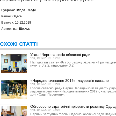
Рубрика:
Влада
Люди
Район:
Одеса
Выпуск:
15.12.2018
Автор:
Іван Шевчук
СХОЖІ СТАТТІ
Увага! Чергова сесія обласної ради
Чтв, 19/12/2019 - 17:18
На підставі статей 46 і 55 Закону України «Про місце
пункту 3.2.2. підрозділу 3.2.
«Народне визнання 2019»: лауреатів названо
Чтв, 19/12/2019 - 17:04
Голова обласної ради Сергій Паращенко взяв участь у що
лауреатів рейтингу «Народне визнання 2019», яка традиці
холі «Сади Перемоги».
Обговорено стратегічні пріоритети розвитку Оде
Чтв, 19/12/2019 - 17:02
Перший заступник голови Одеської обласної ради Вадим 