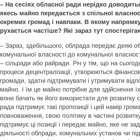
– На сесіях обласної ради нерідко доводить
якесь майно передається з спільної власнос
окремих громад і навпаки. В якому напрямк
рухається частіше? Які зараз тут спостеріга
– Зараз, здебільшого, облрада передає деякі об
комунальної власності до комунальної власност
– сільради або райради. Річ у тім, що на сього
процеси децентралізації, утворюються фінансо
громади, здатні підтримувати і утримувати від
майно. І їм це майно потрібне для здійснення ї
вони бачать як його використати для розвитку 
рада підтримує такі пропозиції і цей намір гром
повноваження, свою політику в частині розвитк
підтримує ці позиції і передає майно, яке не за
діяльності облради, комунальних установ чи пі