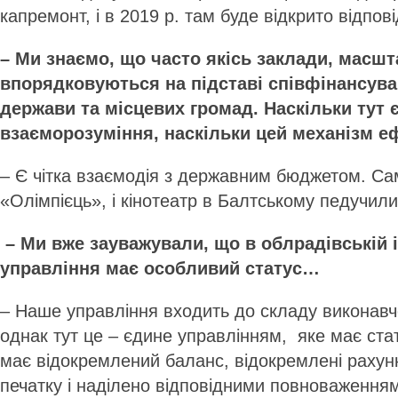
капремонт, і в 2019 р. там буде відкрито відпов
– Ми знаємо, що часто якісь заклади, масшт
впорядковуються на підставі співфінансува
держави та місцевих громад. Наскільки тут є
взаєморозуміння, наскільки цей механізм
– Є чітка взаємодія з державним бюджетом. Сам
«Олімпієць», і кінотеатр в Балтському педучили
– Ми вже зауважували, що в облрадівській і
управління має особливий статус…
– Наше управління входить до складу виконавч
однак тут це – єдине управлінням, яке має ста
має відокремлений баланс, відокремлені рахун
печатку і наділено відповідними повноваженням