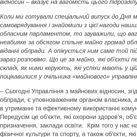
відносин – вказує на вагомість цього підрозділу
Коли ми готували спеціальний випуск до Дня м
самоврядування і знайомили з цієї нагоди наш
обласним парламентом, то зауважили, що ваг
неабияке за обсягом спільне майно громад обл
віданні облради. А опікується ним саме той під
зараз розповімо. Що це за майно, які об’єкти 
складі, як ними керують, які успіхи мають у цій
поцікавилися у очільника «майнового» управлі
– Сьогодні Управління з майнових відносин, згі
облради, є уповноваженим органом власника, а
в утриманні та ефективному використанні кому
Передусім це об’єкти, які охорони здоров’я, об’
призначення, заклади освіти. Крім того у нас на
фізичної культури та спорту, а також об’єкти, як