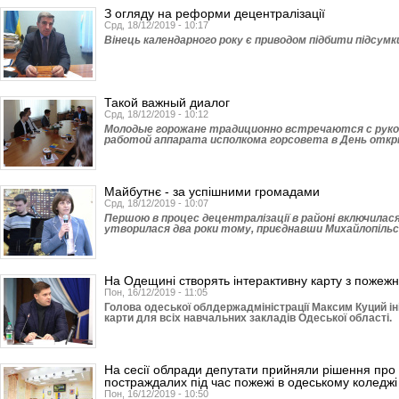
З огляду на реформи децентралізації
Срд, 18/12/2019 - 10:17
Вінець календарного року є приводом підбити підсумки 
Такой важный диалог
Срд, 18/12/2019 - 10:12
Молодые горожане традиционно встречаются с руко
работой аппарата исполкома горсовета в День отк
Майбутнє - за успішними громадами
Срд, 18/12/2019 - 10:07
Першою в процес децентралізації в районі включилася
утворилася два роки тому, приєднавши Михайлопільсь
На Одещині створять інтерактивну карту з пожежн
Пон, 16/12/2019 - 11:05
Голова одеської облдержадміністрації Максим Куций ін
карти для всіх навчальних закладів Одеської області.
На сесії облради депутати прийняли рішення про 
постраждалих під час пожежі в одеському коледжі
Пон, 16/12/2019 - 10:50