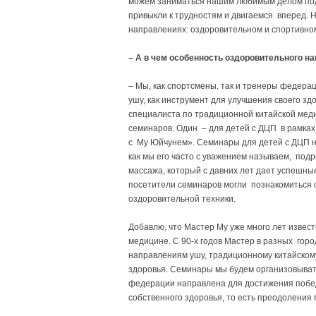
можем заниматься нашим любимым делом под о
привыкли к трудностям и двигаемся вперед. 
направлениях: оздоровительном и спортивно
– А в чем особенность оздоровительного н
– Мы, как спортсмены, так и тренеры федера
ушу, как инструмент для улучшения своего здо
специалиста по традиционной китайской мед
семинаров. Один – для детей с ДЦП в рамках
с Му Юйчунем». Семинары для детей с ДЦП не
как мы его часто с уважением называем, под
массажа, который с давних лет дает успешные
посетители семинаров могли познакомиться 
оздоровительной техники.
Добавлю, что Мастер Му уже много лет извест
медицине. С 90-х годов Мастер в разных гор
направлениям ушу, традиционному китайскому
здоровья. Семинары мы будем организовывать
федерации направлена для достижения побед,
собственного здоровья, то есть преодоления