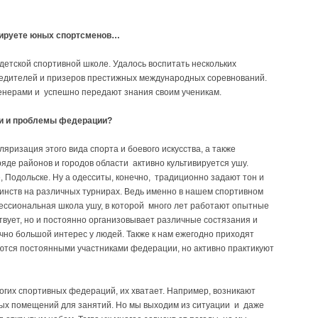
нируете юных спортсменов…
детской спортивной школе. Удалось воспитать нескольких
бедителей и призеров престижных международных соревнований.
енерами и успешно передают знания своим ученикам.
ти и проблемы федерации?
яризация этого вида спорта и боевого искусства, а также
 ряде районов и городов области активно культивируется ушу.
 Подольске. Ну а одесситы, конечно, традиционно задают тон и
инств на различных турнирах. Ведь именно в нашем спортивном
ессиональная школа ушу, в которой много лет работают опытные
твует, но и постоянно организовывает различные состязания и
чно большой интерес у людей. Также к нам ежегодно приходят
яются постоянными участниками федерации, но активно практикуют
и.
многих спортивных федераций, их хватает. Например, возникают
ных помещений для занятий. Но мы выходим из ситуации и даже