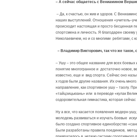
– А сейчас общаетесь с Вениамином Верш
– Да, к счастью, он жив и здоров. С Вениам
наших выступлений. Отношения «учитель–уче
происходит настоящая и просто бесценная пе
спортсмена и личность. Я благодарен своему 
Николаевичем, но и со многими ребятами, с
– Владимир Викторович, так что же такое, 
– Ушу – это общее название для всех боевых
понятие многогранное и достаточно новое, вед
известно, еще и вид спорта. Сейчас оно назы
х годов были другие названия. Их очень много
направление, как спортивное ушу – таолу. П
«тайцзицьюань» или в переводе «кулак Велик
оздоровительная гимнастика, которая сейчас
Ну а все, что касается появления модерн-ушу
молодежь развиваться и изучать боевые искусс
было создано спортивное единоборство «сань
Были разработаны правила поединков, метод
превратилось в четкую систему спортивного 