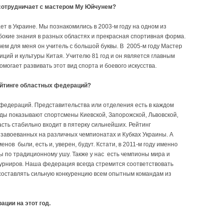
сотрудничает с мастером Му Юйчунем?
ет в Украине. Мы познакомились в 2003-м году на одном из
убокие знания в разных областях и прекрасная спортивная форма.
ем для меня он учитель с большой буквы. В 2005-м году Мастер
ций и культуры Китая. Учителю 81 год и он является главным
могает развивать этот вид спорта и боевого искусства.
ейтинге областных федераций?
 федераций. Представительства или отделения есть в каждом
оды показывают спортсмены Киевской, Запорожской, Львовской,
сть стабильно входит в пятерку сильнейших. Рейтинг
 завоеванных на различных чемпионатах и Кубках Украины. А
ов были, есть и, уверен, будут. Кстати, в 2011-м году именно
ы по традиционному ушу. Также у нас есть чемпионы мира и
урниров. Наша федерация всегда стремится соответствовать
составлять сильную конкуренцию всем опытным командам из
ации на этот год.