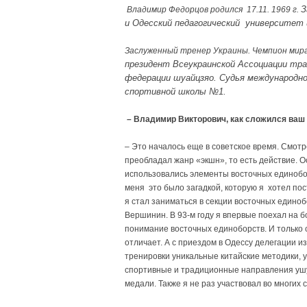
З
Владимир Федорцов родился 17.11. 1969 г.
и Одесский педагогический университет
Заслуженный тренер Украины. Чемпион мира
президент Всеукраинской Ассоциации тра
федерации шуайцзяо.
Судья международно
спортивной шко­лы №1.
– Владимир Викторович, как сложился ваш 
– Это началось еще в советское время. Смотрел
преобладал жанр «экшн», то есть действие. 
использовались элементы восточных единоборс
меня это было загадкой, которую я хотел пост
я стал заниматься в секции восточных едино
Вершинин. В 93-м году я впервые поехал на б
понимание восточных единоборств. И только с
отличает. А с приездом в Одессу делегации и
тренировки уникальные китайские методики, 
спортивные и традиционные направления ушу
медали. Также я не раз участвовал во многих 