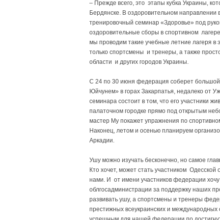
– Прежде всего, это этапы кубка Украины, ко
Бердянске. В оздоровительном направлении в
тренировочный семинар «Здоровье» под руко
оздоровительные сборы в спортивном лагере 
мы проводим такие учебные летние лагеря в 
только спортсмены и тренеры, а также прост
области и других городов Украины.
С 24 по 30 июня федерация соберет большой
Юйчунем» в горах Закарпатья, недалеко от Уж
семинара состоит в том, что его участники жи
палаточном городке прямо под открытым неб
мастер Му покажет упражнения по спортивном
Наконец, летом и осенью планируем организ
Аркадии.
Ушу можно изучать бесконечно, но самое глав
Кто хочет, может стать участником Одесской
нами. И от имени участников федерации хочу
облгосадминистрации за поддержку наших пр
развивать ушу, а спортсмены и тренеры феде
престижных всеукраинских и международных с
успешным для нашей федерации по достигну