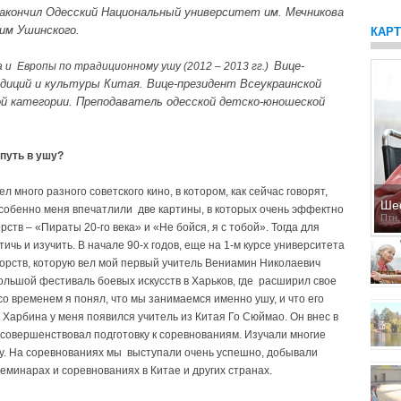
акончил Одесский Националь­ный университет им. Мечникова
 им Ушинского.
КАР
Вице-
 и Европы по традиционному ушу (2012 – 2013 гг.)
диций и культуры Китая. Вице-президент Всеук­раинской
й категории. Преподаватель одесской детско-юношеской
путь в ушу?
 много разного советского кино, в котором, как сейчас говорят,
Ше
Особенно меня впечатлили две картины, в которых очень эффектно
Птн,
тв – «Пираты 20-го века» и «Не бойся, я с тобой». Тогда для
ичь и изучить. В начале 90-х годов, еще на 1-м курсе университета
борств, которую вел мой первый учитель Вениамин Николаевич
ольшой фестиваль боевых искусств в Харьков, где расширил свое
о временем я понял, что мы занимаемся именно ушу, и что его
з Харбина у меня появился учитель из Китая Го Сюймао. Он внес в
усовершенствовал подготовку к соревнованиям. Изучали многие
. На соревнованиях мы выступали очень успешно, добывали
семинарах и соревнованиях в Китае и других странах.