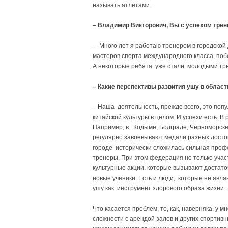
называть атлетами.
– Владимир Викторович, Вы с успехом тре
– Много лет я работаю тренером в городской 
мастеров спорта международного класса, по
А некоторые ребята уже стали молодыми тр
– Какие перспективы развития ушу в облас
– Наша деятельность, прежде всего, это попул
китайской культуры в целом. И успехи есть. В
Например, в Кодыме, Болграде, Черноморске,
регулярно завоевывают медали разных досто
городе исторически сложилась сильная проф
тренеры. При этом федерация не только учас
культурные акции, которые вызывают достато
новые ученики. Есть и люди, которые не явл
ушу как инструмент здорового образа жизн
Что касается проблем, то, как, наверняка, у 
сложности с арендой залов и других спортив