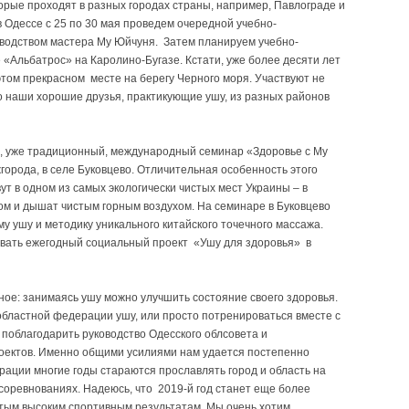
торые проходят в разных городах страны, например, Павлограде и
 Одессе с 25 по 30 мая проведем очередной учебно-
водством мастера Му Юйчуня. Затем планируем учебно-
«Альбатрос» на Каролино-Бугазе. Кстати, уже более десяти лет
этом прекрасном месте на берегу Черного моря. Участвуют не
о наши хорошие друзья, практикующие ушу, из разных районов
, уже традиционный, международный семинар «Здоровье с Му
города, в селе Буковцево. Отличительная особенность этого
вут в одном из самых экологически чистых мест Украины – в
ом и дышат чистым горным воздухом. На семинаре в Буковцево
у ушу и методику уникального китайского точечного массажа.
овать ежегодный социальный проект «Ушу для здоровья» в
ное: занимаясь ушу можно улучшить состояние своего здоровья.
 областной федерации ушу, или просто потренироваться вместе с
 поблагодарить руководство Одесского облсовета и
оектов. Именно общими усилиями нам удается постепенно
рации многие годы стараются прославлять город и область на
оревнованиях. Надеюсь, что 2019-й год станет еще более
тым высоким спортивным результатам. Мы очень хотим