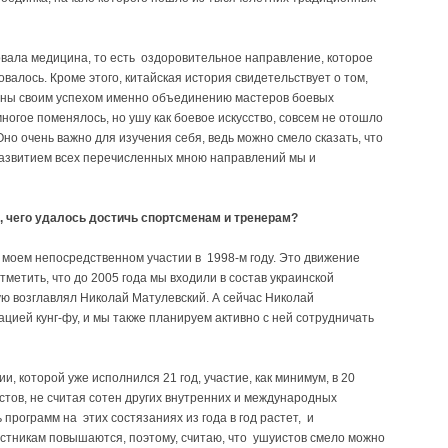
вовала медицина, то есть оздоровительное направление, которое
алось. Кроме этого, китайская история свидетельствует о том,
аны своим успехом именно объединению мастеров боевых
многое поменялось, но ушу как боевое искусство, совсем не отошло
Оно очень важно для изучения себя, ведь можно смело сказать, что
азвитием всех перечисленных мною направлений мы и
, чего удалось достичь спортсменам и тренерам?
моем непосредственном участии в 1998-м году. Это движение
метить, что до 2005 года мы входили в состав украинской
ую возглавлял Николай Матулевский. А сейчас Николай
ией кунг-фу, и мы также планируем активно с ней сотрудничать
, которой уже исполнился 21 год, участие, как минимум, в 20
тов, не считая сотен других внутренних и международных
 программ на этих состязаниях из года в год растет, и
астникам повышаются, поэтому, считаю, что ушуистов смело можно