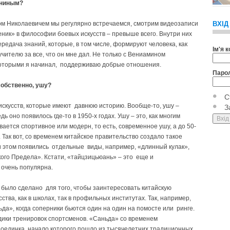
ининым?
ином Николаевичем мы регулярно встречаемся, смотрим видеозаписи
ВХІД
ник» в философии боевых искусств – превыше всего. Внутри них
редача знаний, которые, в том числе, формируют человека, как
Ім'я 
учителю за все, что он мне дал. Не только с Вениамином
 которыми я начинал, поддерживаю добрые отношения.
Паро
собственно, ушу?
С
 искусств, которые имеют давнюю историю. Вообще-то, ушу –
З
ь оно появилось где-то в 1950-х годах. Ушу – это, как многим
вается спортивное или модерн, то есть, современное ушу, а до 50-
. Так вот, со временем китайское правительство создало такое
ри этом появились отдельные виды, например, «длинный кулак»,
ого Предела». Кстати, «тайцзицьюань» – это еще и
 очень популярна.
, было сделано для того, чтобы заинтересовать китайскую
тва, как в школах, так в профильных институтах. Так, например,
да», когда соперники бьются один на один на помосте или ринге.
ики тренировок спортсменов. «Саньда» со временем
поединка, начало которого пошло из тысячелетних традиционных