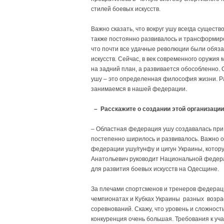
стилей боевых искусств.
Важно сказать, что вокруг ушу всегда сущест
также постоянно развивалось и трансформиров
что почти все удачные революции были обяз
искусств. Сейчас, в век современного оружия 
на задний план, а развивается обособленно. 
ушу – это определенная философия жизни. Р
занимаемся в нашей федерации.
– Расскажите о создании этой организации
– Областная федерация ушу создавалась при 
постепенно ширилось и развивалось. Важно от
федерации ушу/гунфу и цигун Украины, котор
Анатольевич руководит Национальной федерац
для развития боевых искусств на Одесщине.
За плечами спортсменов и тренеров федерации
чемпионатах и Кубках Украины разных возрас
соревнований. Скажу, что уровень и сложность
конкуренция очень большая. Требования к уч