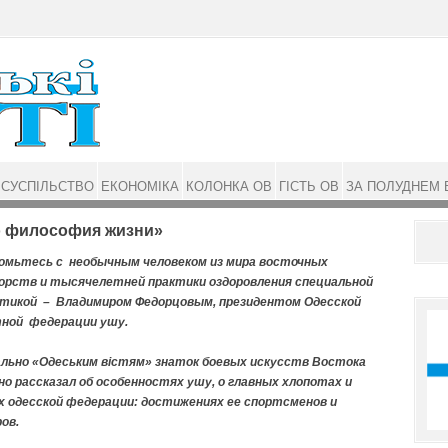
СУСПІЛЬСТВО
ЕКОНОМІКА
КОЛОНКА ОВ
ГІСТЬ ОВ
ЗА ПОЛУДНЕМ 
о философия жизни»
омьтесь с необычным человеком из мира восточных
орств и тысячелетней прак­тики оздоровления специальной
тикой – Владимиром Фе­дорцовым, президентом Одесской
ной федерации ушу.
льно «Одеським вістям» знаток боевых искусств Востока
но рассказал об особенностях ушу, о главных хлопотах и
х одесской федерации: достижениях ее спортсменов и
ов.