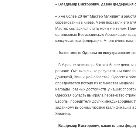
– Владимир Викторович, давно федерация 
– Уже более 20 лет Мастер Му живет и работа
соревнований в Киеве. Меня поразили его гл
Мастер согласился стать моим учителем. Прич
организовал Всеукраинскую Ассоциацию тради
консультантом федерации. Много очень нам по
– Какое место Одессы во всеукраинском р
– В Украине активно работают более десятка
регионе. Очень сильные результаты многие г
Донецкой, Винницкой областей. Одесская обла
определяется исходя из количества медалей,
награды разных достоинств у наших спортсмен
Одесская область выиграла первенство стран
Европы, победители других международных т
заданному высокому уровню квалификации и 
Украины.
– Владимир Викторович, какие планы федер