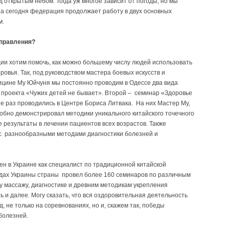
ткрытым небом. Тогда уж многое зависит от погоды, но мы
На сегодня федерация продолжает работу в двух основных
м.
аправления?
ции хотим помочь, как можно большему числу людей использовать
ровья. Так, под руководством мастера боевых искусств и
ицине Му Юйчуня мы постоянно проводим в Одессе два вида
 проекта «Чужих детей не бывает». Второй – семинар «Здоровье
 раз проводились в Центре Бориса Литвака. На них Мастер Му,
робно демонстрировал методики уникального китайского точечного
 результаты в лечении пациентов всех возрастов. Также
с разнообразными методами диагностики болезней и
ен в Украине как специалист по традиционной китайской
одах Украины страны провел более 160 семинаров по различным
 массажу, диагностике и древним методикам укрепления
 и далее. Могу сказать, что вся оздоровительная деятельность
 не только на соревнованиях, но и, скажем так, победы
 болезней.