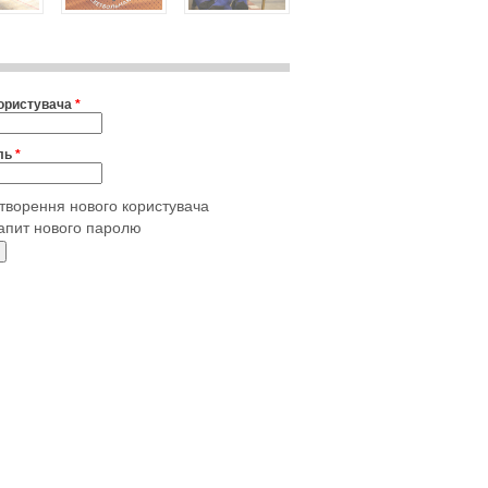
користувача
*
ль
*
творення нового користувача
апит нового паролю