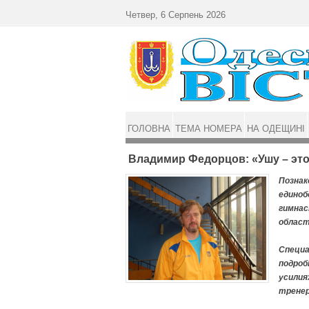
Перейти до основного матеріалу
Четвер, 6 Серпень 2026
ГОЛОВНА
ТЕМА НОМЕРА
НА ОДЕЩИНІ
Владимир Федорцов: «Ушу – эт
Познак
единоб
гимнас
област
Специа
подроб
усилия
тренер