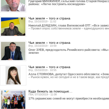
Григорий МИНЖИНЕР, сельский голова Старой Некрас
района: «Легче построить космодром»
Чья земля – того и страна
Втр, 15/10/2019 - 11:02
Николай ДЗЯДЗИН, глава Вилковской ОТГ: «Все зависи
– Провел опрос собственников земли – единодушного м
Чья земля – того и страна
Втр, 15/10/2019 - 10:59
Олег ЗУЕВ, председатель Ренийского райсовета: «Мы 
земли»
Чья земля – того и страна
Втр, 15/10/2019 - 10:55
Алла СТОЯНОВА, депутат Одесского облсовета: «Земл
– Рынок нужен, но не сегодня и не в таком виде, как пред
Куда бежать за помощью…
Пон, 07/10/2019 - 11:08
17% украинских семей не могут приобрести необ­ходи