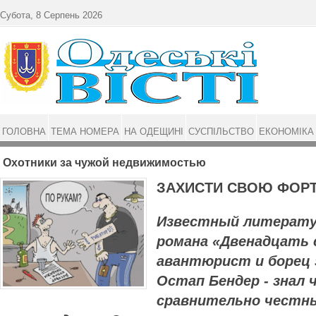
Перейти до основного матеріалу
Субота, 8 Серпень 2026
ГОЛОВНА
ТЕМА НОМЕРА
НА ОДЕЩИНІ
СУСПІЛЬСТВО
ЕКОНОМІКА
Охотники за чужой недвижимостью
ЗАХИСТИ СВОЮ ФОР
Известный литерату
романа «Двенадцать 
авантюрист и борец 
Остап Бендер - знал
сравнительно честн