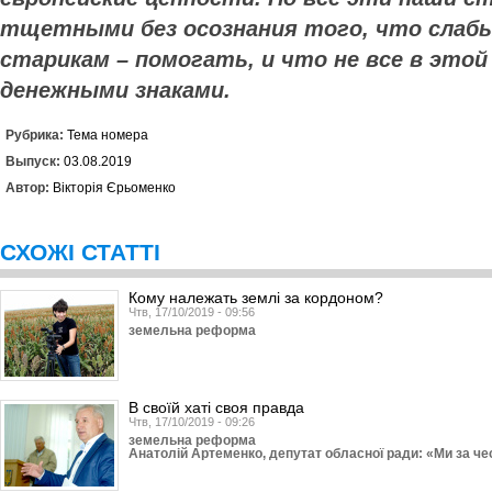
тщетными без осознания того, что слаб
старикам – помогать, и что не все в это
денежными знаками.
Рубрика:
Тема номера
Выпуск:
03.08.2019
Автор:
Вікторія Єрьоменко
СХОЖІ СТАТТІ
Кому належать землі за кордоном?
Чтв, 17/10/2019 - 09:56
земельна реформа
В своїй хаті своя правда
Чтв, 17/10/2019 - 09:26
земельна реформа
Анатолій Артеменко, депутат обласної ради: «Ми за ч