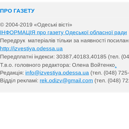
ПРО ГАЗЕТУ
© 2004-2019 «Одеські вісті»
ІНФОРМАЦІЯ про газету Одеської обласної ради
Передрук матеріалів т
ільки за наявності посила
http://izvestiya.odessa.ua
Передплатні індекси: 30
387,40183,40185 (тел. (04
.
Т.в.о. головного редактора: Олена Войтенко
Редакція:
info@izvestiya.odessa.ua
(тел. (048) 725
Відділ рекламі:
rek.odizv@gmail.com
(тел. (048) 72