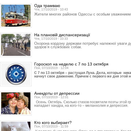
Ода трамваю
Чтв, 17/10/2019 - 10:43
Жители многих районов Одессы с особым уважением 
На плановій диспансеризації
Чтв, 17/10/2019 - 10:33
Охорона кордону держави потребує належної уваги до 
здоров’я службових собак.
Гороскоп на неделю с 7 по 13 октября
Пон, 07/10/2019 - 12:04
С 7 по 13 октября – растущая Луна. Дела, которые ник
начнут свое движение. Причем с первого же дня этой 
Анекдоты от депрессии
Пон, 07/10/2019 - 12:01
Осень. Октябрь. Сколько стихов посвятили поэты этой гр
нападает хандра, на кого-то – меланхолия и депрессия.
Кто кого выбирает?
Пон, 07/10/2019 - 11:59