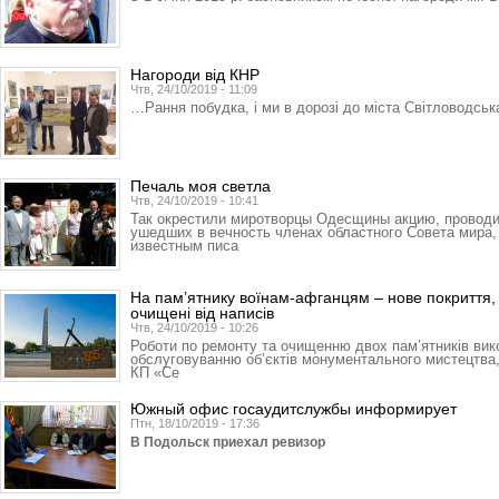
Нагороди від КНР
Чтв, 24/10/2019 - 11:09
…Рання побудка, і ми в дорозі до міста Світловодськ
Печаль моя светла
Чтв, 24/10/2019 - 10:41
Так окрестили миротворцы Одес­щины акцию, провод
ушедших в вечность членах областного Совета мира, 
известным писа
На пам’ятнику воїнам-афганцям – нове покриття,
очищені від написів
Чтв, 24/10/2019 - 10:26
Роботи по ремонту та очищенню двох пам’ятників вик
обслуговуванню об’єктів монументального мистецтва
КП «Се
Южный офис госаудитслужбы информирует
Птн, 18/10/2019 - 17:36
В Подольск приехал ревизор