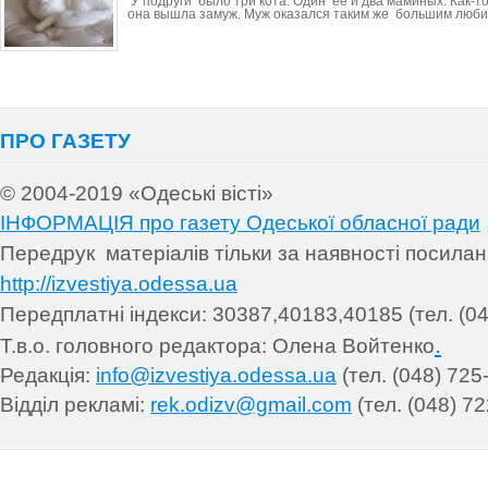
У подруги было три кота. Один ее и два маминых. Как-т
она вышла замуж. Муж оказался таким же большим люб
ПРО ГАЗЕТУ
© 2004-2019 «Одеські вісті»
ІНФОРМАЦІЯ про газету Одеської обласної ради
Передрук матеріалів т
ільки за наявності посила
http://izvestiya.odessa.ua
Передплатні індекси: 30
387,40183,40185 (тел. (04
.
Т.в.о. головного редактора: Олена Войтенко
Редакція:
info@izvestiya.odessa.ua
(тел. (048) 725
Відділ рекламі:
rek.odizv@gmail.com
(тел. (048) 72