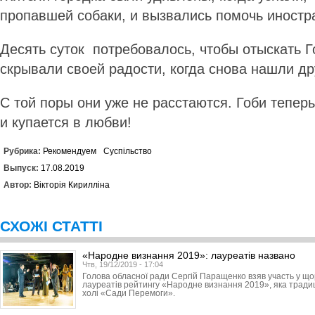
пропавшей собаки, и вызвались помочь иност
Десять суток потребовалось, чтобы отыскать Го
скрывали своей радости, когда снова нашли д
С той поры они уже не расстаются. Гоби тепер
и купается в любви!
Рубрика:
Рекомендуем
Суспільство
Выпуск:
17.08.2019
Автор:
Вікторія Кирилліна
СХОЖІ СТАТТІ
«Народне визнання 2019»: лауреатів названо
Чтв, 19/12/2019 - 17:04
Голова обласної ради Сергій Паращенко взяв участь у що
лауреатів рейтингу «Народне визнання 2019», яка традиці
холі «Сади Перемоги».