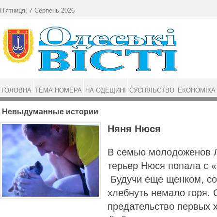
Перейти до основного матеріалу
П'ятниця, 7 Серпень 2026
ГОЛОВНА
ТЕМА НОМЕРА
НА ОДЕЩИНІ
СУСПІЛЬСТВО
ЕКОНОМІКА
Невыдуманные истории
Няня Нюся
В семью молодоженов Л
терьер Нюся попала с 
Будучи еще щенком, со
хлебнуть немало горя.
предательство первых х