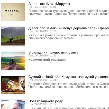
А першою була «Маруся»
Пон, 11/11/2019 - 11:01
Після російсько-турецьких воєн освічені ділові люди з 
прибули ловити щастя до Причорномор’я, дуже потре
Діалог про землю: чи почує держава селян і ферм
Срд, 06/11/2019 - 11:26
Уже кілька років в Україні точаться розмови про знят
сільськогосподарських земель.
В ожидании пришествия рынка
Срд, 06/11/2019 - 11:21
Комментарий редакции
Сумний ювілей, або Кому заважає музей уславле
Чтв, 24/10/2019 - 11:21
Депутати Левадівської сіль­ської ради на чолі з Оле­
проголосували за перенесення Ме­­­­­­­­­­­­­мо­­­ріального му
Поет козацького роду
Чтв, 24/10/2019 - 11:17
З 1 січня 2019 р. засновником почесної нагороди ім. В