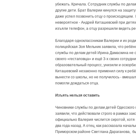
убежать. Кричала. Сотрудник службы по дел
другие дети. Брат Валерии кинулся на защиту 
даже успел позвонить отцу о происходящем. 
невероятное - Андрей Киташевский при детях 
изъяли телефон, а отцу разрешили видеть ре
Благодаря одноклассникам Валерии и их род
полицейская Зоя Мельник заявила, что ребёно
службы по делам детей Ирина Дамаскина не с
своего «гестаповца» и ещё 3-х своих сотрудни
образовательный процесс, унизили и оскорбил
Киташевский незаконно применил силу к ребён
вынести со школы, но не получилось - вмешал
помогли дождаться отца.
Изъять нельзя оставить
Чиновники службы по делам детей Одесского 
заявили, что действовали строго в рамках за
официально Валерия числится сиротой, хотя 
два года назад. А отец, как рассказала начал
Приморском районе Светлана Дараганова, был