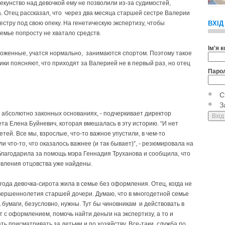
кунство над девочкой ему не позволили из-за судимостей,
 Отец рассказал, что через два месяца старшей сестре Валерии
естру под свою опеку. На генетическую экспертизу, чтобы
ВХІД
емье попросту не хватало средств.
Ім'я 
хоженные, учатся нормально, занимаются спортом. Поэтому такое
ики поясняют, что приходят за Валерией не в первый раз, но отец
Паро
С
З
а абсолютно законных основаниях, - подчеркивает директор
та Елена Буйневич, которая вмешалась в эту историю. “И нет
етей. Все мы, взрослые, что-то важное упустили, в чем-то
 что-то, что оказалось важнее (и так бывает)”, - резюмировала на
благодарила за помощь мэра Геннадия Труханова и сообщила, что
новления отцовства уже найдены.
а года девочка-сирота жила в семье без оформления. Отец, когда не
овершеннолетия старшей дочери. Думаю, что в многодетной семье
 бумаги, безусловно, нужны. Тут бы чиновникам и действовать в
т с оформлением, помочь найти деньги на экспертизу, а то и
ть присматривать за детьми и по хозяйству. Все-таки служба по