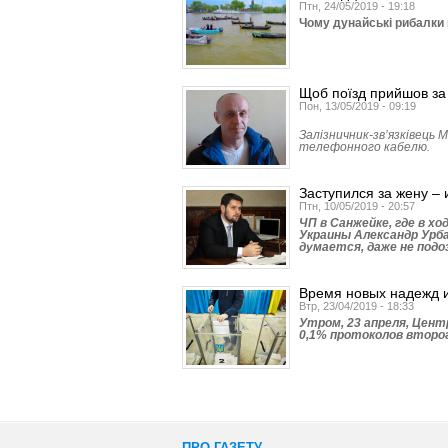
Птн, 24/05/2019 - 19:18
Чому дунайські рибалки
Щоб поїзд прийшов за
Пон, 13/05/2019 - 09:19
Залізничник-зв’язківець 
телефонного кабелю.
Заступился за жену –
Птн, 10/05/2019 - 20:57
ЧП в Санжейке, где в х
Украины Александр Урба
думается, даже не под
Время новых надежд 
Втр, 23/04/2019 - 18:33
Утром, 23 апреля, Цен
0,1% протоколов второг
ПРО ГАЗЕТУ