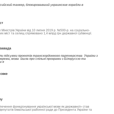
сийский танкер, блокировавший украинские корабли в
ст
Міністрів України від 10 липня 2019 р. №500-р. на соціально-
их міст та селищ спрямовано 1,4 млрд грн державної субвенції.
 завада
или підсумки проектів транскордонного партнерства України з
окрема, мова йшла про спільні програми з Білоруссю та
и я
новке
ну
печення функціонування української мови як державної» став
епутатів Ізмаїльської районної ради до Президента України та