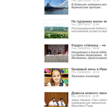
Птн, 26/07/2019 - 21:10
В Измаиле задержан рос
Керченском проливе.
На підтримку малих мі
Чтв, 25/07/2019 - 12:48
Розпорядженням Кабінету 
економічний розвиток мал
Кордон співпраці – не
Пон, 24/06/2019 - 09:49
Нещодавно в Києві підб
сусідніми державами. З
Молдовою, представник
Кровавый июнь в Ива
Птн, 21/06/2019 - 21:13
Хроника кошмара
Довкола мовного зако
Втр, 18/06/2019 - 11:09
Закон України «Про забез
приводом для звернення д
Верховної Ради.