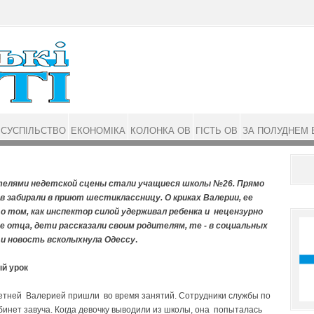
СУСПІЛЬСТВО
ЕКОНОМІКА
КОЛОНКА ОВ
ГІСТЬ ОВ
ЗА ПОЛУДНЕМ 
елями недетской сцены стали учащиеся школы №26. Прямо
ов забирали в приют шестиклассницу. О криках Валерии, ее
 о том, как инспектор силой удерживал ребенка и нецензурно
ее отца, дети рассказали своим родителям, те - в социальных
 и новость всколыхнула Одессу
.
й урок
летней Валерией пришли во время занятий. Сотрудники службы по
бинет завуча. Когда девочку выводили из школы, она попыталась