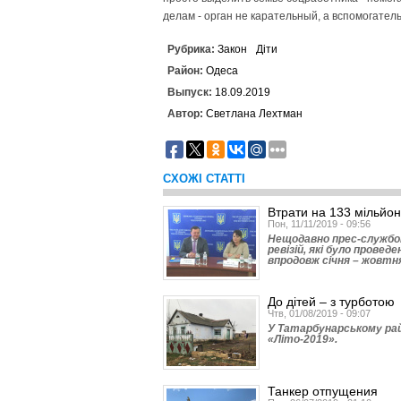
делам - орган не карательный, а вспомогател
Рубрика:
Закон
Діти
Район:
Одеса
Выпуск:
18.09.2019
Автор:
Светлана Лехтман
СХОЖІ СТАТТІ
Втрати на 133 мільйон
Пон, 11/11/2019 - 09:56
Нещодавно прес-службою
ревізій, які було прове
впродовж січня – жовтн
До дітей – з турботою
Чтв, 01/08/2019 - 09:07
У Татарбунарському рай
«Літо-2019».
Танкер отпущения