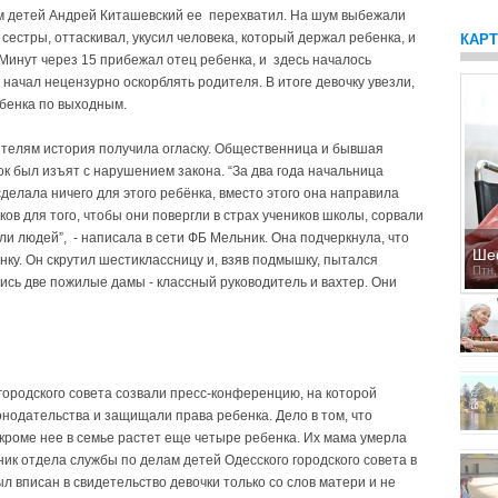
ам детей Андрей Киташевский ее перехватил. На шум выбежали
сестры, оттаскивал, укусил человека, который держал ребенка, и
КАР
Минут через 15 прибежал отец ребенка, и здесь началось
начал нецензурно оскорблять родителя. В итоге девочку увезли,
бенка по выходным.
ителям история получила огласку. Общественница и бывшая
к был изъят с нарушением закона. “За два года начальница
делала ничего для этого ребёнка, вместо этого она направила
ков для того, чтобы они повергли в страх учеников школы, сорвали
и людей”, - написала в сети ФБ Мельник. Она подчеркнула, что
Ше
ку. Он скрутил шестиклассницу и, взяв подмышку, пытался
Птн,
ись две пожилые дамы - классный руководитель и вахтер. Они
городского совета созвали пресс-конференцию, на которой
конодательства и защищали права ребенка. Дело в том, что
кроме нее в семье растет еще четыре ребенка. Их мама умерла
ьник отдела службы по делам детей Одесского городского совета в
 вписан в свидетельство девочки только со слов матери и не