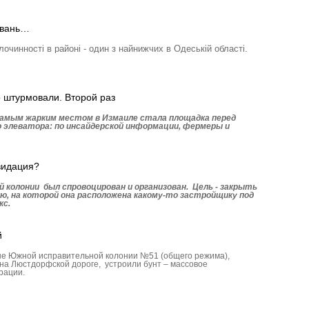
тувань…
лочинності в районі - один з найнижчих в Одеській області.
 штурмовали. Второй раз
 самым жарким местом в Измаиле стала площадка перед
 элеватора: по инсайдерской информации, фермеры и
видация?
й колонии был спровоцирован и организован. Цель - закрыть
ю, на которой она расположена какому-то застройщику под
кс.
й
ые Южной исправительной колонии №51 (общего режима),
на Люстдорфской дороге, устроили бунт – массовое
рации.