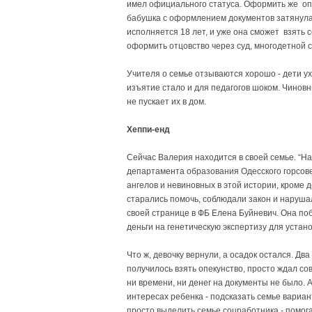
имел официального статуса. Оформить же опе
бабушка с оформлением документов затянула.
исполняется 18 лет, и уже она сможет взять с
оформить отцовство через суд, многодетной с
Учителя о семье отзываются хорошо - дети у
изъятие стало и для педагогов шоком. Чиновн
не пускает их в дом.
Хеппи-енд
Сейчас Валерия находится в своей семье. “Н
департамента образования Одесского горсове
ангелов и невиновных в этой истории, кроме д
старались помочь, соблюдали закон и нарушали
своей странице в ФБ Елена Буйневич. Она по
деньги на генетическую экспертизу для уста
Что ж, девочку вернули, а осадок остался. Дв
получилось взять опекунство, просто ждал с
ни времени, ни денег на документы не было. А
интересах ребенка - подсказать семье вариан
просто выделить семье соцработника - помога