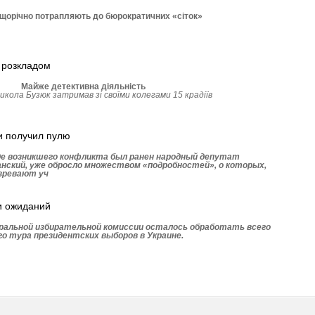
 щорічно потрапляють до бюрократичних «сіток»
 розкладом
Майже детективна діяльність
Микола Бузюк затримав зі своїми колегами 15 крадіїв
 и получил пулю
оде возникшего конфликта был ранен народный депутат
нский, уже обросло множеством «подробностей», о которых,
озревают уч
и ожиданий
тральной избирательной комиссии осталось обработать всего
о тура президентских выборов в Украине.