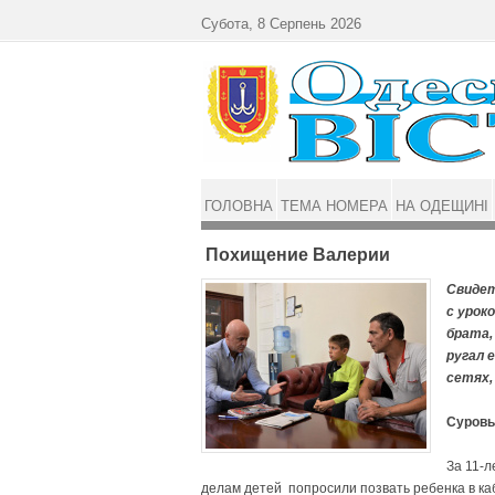
Перейти до основного матеріалу
Субота, 8 Серпень 2026
ГОЛОВНА
ТЕМА НОМЕРА
НА ОДЕЩИНІ
Похищение Валерии
Свидет
с урок
брата,
ругал 
сетях,
Суровы
За 11-
делам детей попросили позвать ребенка в ка