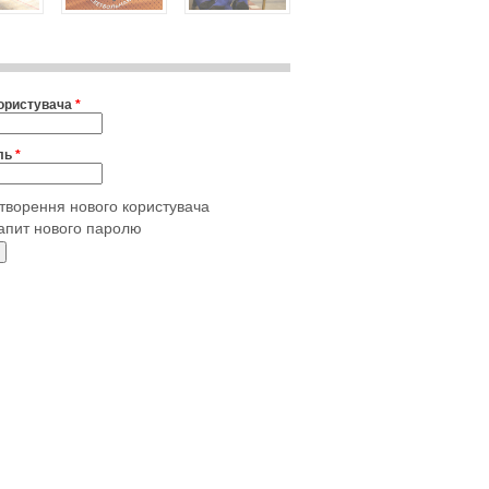
користувача
*
ль
*
творення нового користувача
апит нового паролю