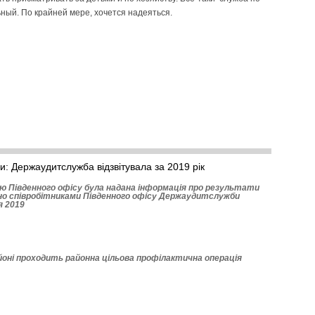
ьный. По крайней мере, хочется надеяться.
и: Держаудитслужба відзвітувала за 2019 рік
 Півден­ного офісу була надана інформація про результати
дено співробітниками Південного офісу Держаудитслужби
я 2019
оні проходить районна цільова профілактична операція