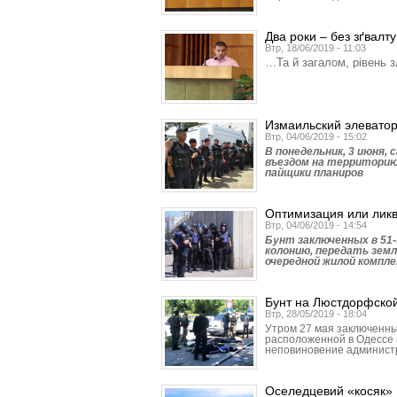
Два роки – без зґвал
Втр, 18/06/2019 - 11:03
…Та й загалом, рівень з
Измаильский элеватор
Втр, 04/06/2019 - 15:02
В понедельник, 3 июня,
въездом на территорию
пайщики планиров
Оптимизация или лик
Втр, 04/06/2019 - 14:54
Бунт заключенных в 51-
колонию, передать земл
очередной жилой компле
Бунт на Люстдорфско
Втр, 28/05/2019 - 18:04
Утром 27 мая заключенн
расположенной в Одессе 
неповиновение админист
Оселедцевий «косяк»