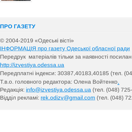
ПРО ГАЗЕТУ
© 2004-2019 «Одеські вісті»
ІНФОРМАЦІЯ про газету Одеської обласної ради
Передрук матеріалів т
ільки за наявності посила
http://izvestiya.odessa.ua
Передплатні індекси: 30
387,40183,40185 (тел. (04
.
Т.в.о. головного редактора: Олена Войтенко
Редакція:
info@izvestiya.odessa.ua
(тел. (048) 725
Відділ рекламі:
rek.odizv@gmail.com
(тел. (048) 72