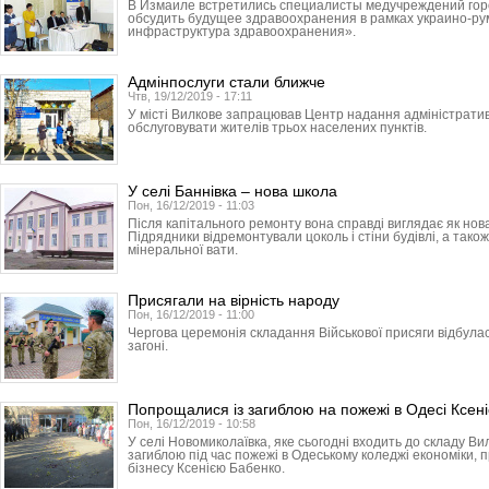
В Измаиле встретились специалисты медучреждений горо
обсудить будущее здравоохранения в рамках украино-ру
инфраструктура здравоохранения».
Адмінпослуги стали ближче
Чтв, 19/12/2019 - 17:11
У місті Вилкове запрацював Центр надання адміністратив
обслуговувати жителів трьох населених пунктів.
У селі Баннівка – нова школа
Пон, 16/12/2019 - 11:03
Після капітального ремонту вона справді виглядає як нов
Підрядники відремонтували цоколь і стіни будівлі, а тако
мінеральної вати.
Присягали на вірність народу
Пон, 16/12/2019 - 11:00
Чергова церемонія складання Військової присяги відбула
загоні.
Попрощалися із загиблою на пожежі в Одесі Ксен
Пон, 16/12/2019 - 10:58
У селі Новомиколаївка, яке сьогодні входить до складу Ви
загиблою під час пожежі в Одеському коледжі економіки, 
бізнесу Ксенією Бабенко.