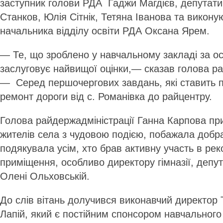
заступник голови РДА Гаджи Магдієв, депутат
Станков, Юлія Сітнік, Тетяна Іванова та викону
начальника відділу освіти РДА Оксана Ярем.
— Те, що зроблено у навчальному закладі за ос
заслуговує найвищої оцінки,— сказав голова р
— Серед першочергових завдань, які ставить 
ремонт дороги від с. Романівка до райцентру.
Голова райдержадміністрації Ганна Карпо­ва при
жителів села з чудовою подією, побажала добра
подякувала усім, хто брав активну участь в рек
приміщення, особливо директору гімназії, депу
Олені Ольховській.
До слів вітань долучився виконавчий директор
Лапій, який є постійним спонсором навчального 