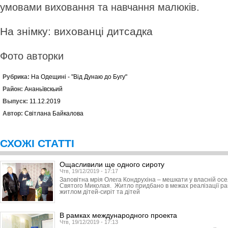
умовами виховання та навчання малюків.
На знімку: вихованці дитсадка
Фото авторки
Рубрика:
На Одещині - "Від Дунаю до Бугу"
Район:
Ананьївскьий
Выпуск:
11.12.2019
Автор:
Світлана Байкалова
СХОЖІ СТАТТІ
Ощасливили ще одного сироту
Чтв, 19/12/2019 - 17:17
Заповітна мрія Олега Кондрухіна – мешкати у власній ос
Святого Миколая. Житло придбано в межах реалізації р
житлом дітей-сиріт та дітей
В рамках международного проекта
Чтв, 19/12/2019 - 17:13