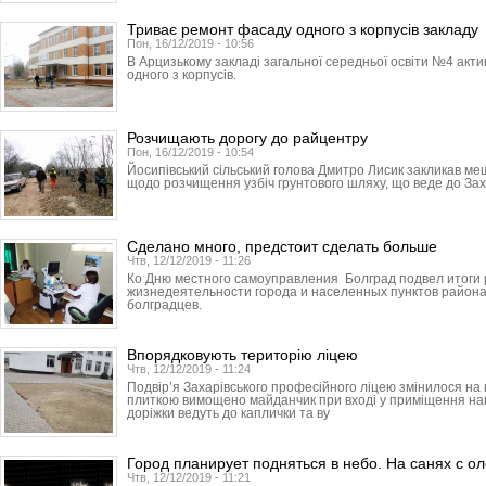
Триває ремонт фасаду одного з корпусів закладу
Пон, 16/12/2019 - 10:56
В Арцизькому закладі загальної середньої освіти №4 ак
одного з корпусів.
Розчищають дорогу до райцентру
Пон, 16/12/2019 - 10:54
Йосипівський сільський голова Дмитро Лисик закликав ме
щодо розчищення узбіч грунтового шляху, що веде до Зах
Сделано много, предстоит сделать больше
Чтв, 12/12/2019 - 11:26
Ко Дню местного самоуправления Болград подвел итоги
жизнедеятельности города и населенных пунктов района
болградцев.
Впорядковують територію ліцею
Чтв, 12/12/2019 - 11:24
Подвір’я Захарівського професійного ліцею змінилося н
плиткою вимощено майданчик при вході у приміщення навч
доріжки ведуть до каплички та ву
Город планирует подняться в небо. На санях с о
Чтв, 12/12/2019 - 11:21