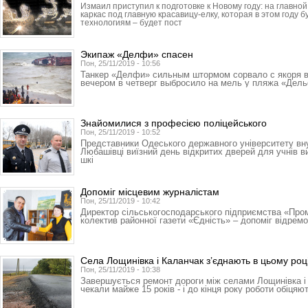
Измаил приступил к подготовке к Новому году: на главн
каркас под главную красавицу-елку, которая в этом году 
технологиям – будет пост
Экипаж «Делфи» спасен
Пон, 25/11/2019 - 10:56
Танкер «Делфи» сильным штормом сорвало с якоря 
вечером в четверг выбросило на мель у пляжа «Дел
Знайомилися з професією поліцейського
Пон, 25/11/2019 - 10:52
Представники Одеського державного університету вн
Любашівці виїзний день відкритих дверей для учнів в
шкі
Допоміг місцевим журналістам
Пон, 25/11/2019 - 10:42
Директор сільськогосподарського підприємства «Про
колектив районної газети «Єдність» – допоміг відрем
Села Лощинівка і Каланчак з’єднають в цьому роц
Пон, 25/11/2019 - 10:38
Завершується ремонт дороги між селами Лощинівка і 
чекали майже 15 років - і до кінця року роботи обіцяют