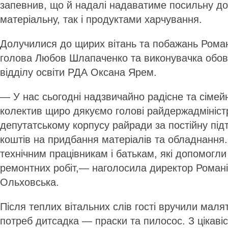
запевнив, що й надалі надаватиме посильну до
матеріальну, так і продуктами харчування.
Долучилися до щирих вітань та побажань Роман
голова Любов Шлапаченко та виконувачка обов’
відділу освіти РДА Оксана Ярем.
— У нас сьогодні надзвичайно радісне та сімейн
колектив щиро дякуємо голові райдержадміністр
депутатському корпусу райради за постійну під
коштів на придбання матеріалів та обладнання. 
технічним працівникам і батькам, які допомогли
ремонтних робіт,— наголосила директор Романів
Ольховська.
Після теплих вітальних слів гості вручили маля
потреб дитсадка — праски та пилосос. З цікаві