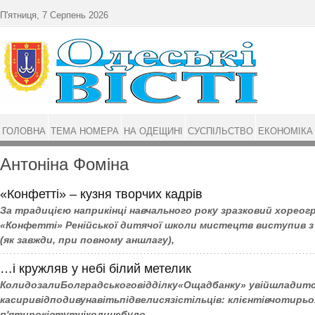
Перейти до основного матеріалу
П'ятниця, 7 Серпень 2026
ГОЛОВНА
ТЕМА НОМЕРА
НА ОДЕЩИНІ
СУСПІЛЬСТВО
ЕКОНОМІКА
Антоніна Фоміна
«Конфетті» – кузня творчих кадрів
За традицією наприкінці навчального року зразковий хореог
«Конфетті» Ренійської дитячої школи мистецтв виступив з
(як завжди, при повному аншлагу),
…і кружляв у небі білий метелик
КолидозалиБолградськоговідділку«Ощадбанку» увійшладитс
касиривідподивунавітьпідвелисязістільців: клієнтівчотирьо
п'ятироківтутніколинебуло...