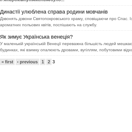
Династії улюблена справа родини мовчанів
Дзвонять дзвони Святопокровського храму, сповіщаючи про Спас. І
ароматних польових квітів, поспішають на службу.
Як зимує Українська венеція?
У маленькій українській Венеції переважна більшість людей мешка
будинках, які взимку опалюють дровами, вугіллям, побутовими відх
Сторінки
« first
‹ previous
1
2
3