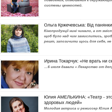
поведения, отношения к окружающи
системы ценностей.
Ольга Кржечевська: Від панянки
Кінопродукції нині чимало, а от зміс
щоб було над чим замислитись, зроб
решт, запозичити щось для себе, не
Ирина Токарчук: «Не врать ни с
…6 июля давали « Лекарство от деп
Юлия АМЕЛЬКИНА: «Театр - это
здоровых людей»
Молодая актриса и режиссер Юлия А