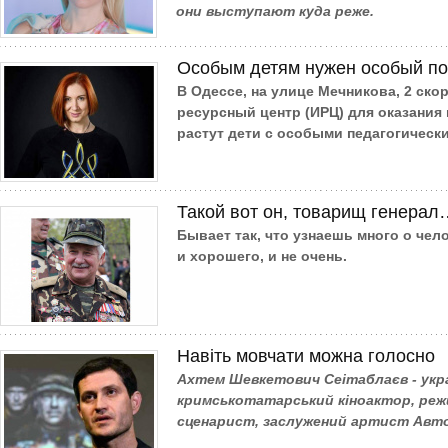
они выступают куда реже.
Особым детям нужен особый п
В Одессе, на улице Мечникова, 2 ско
ресурсный центр (ИРЦ) для оказания
растут дети с особыми педагогическ
Такой вот он, товарищ генерал
Бывает так, что узнаешь много о чело
и хорошего, и не очень.
Навіть мовчати можна голосно
Ахтем Шевкетович Сеітаблаєв - укра
кримськотатарський кіноактор, режи
сценарист, заслужений артист Авто