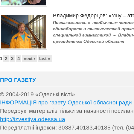
Владимир Федорцов: «Ушу – э
Познакомьтесь с необычным челове
единоборств и тысячелетней прак­
специальной гимнастикой – Владим
президентом Одесской областн
Сторінки
1
2
3
4
next ›
last »
ПРО ГАЗЕТУ
© 2004-2019 «Одеські вісті»
ІНФОРМАЦІЯ про газету Одеської обласної ради
Передрук матеріалів т
ільки за наявності посила
http://izvestiya.odessa.ua
Передплатні індекси: 30
387,40183,40185 (тел. (04