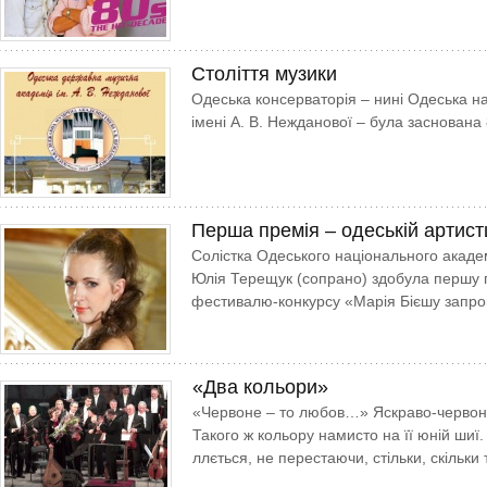
Століття музики
Одеська консерваторія – нині Одеська н
імені А. В. Нежданової – була заснована
Перша премія – одеській артист
Солістка Одеського національного акаде
Юлія Терещук (сопрано) здобула першу 
фестивалю-конкурсу «Марія Бієшу запрош
«Два кольори»
«Червоне – то любов…» Яскраво-червоні к
Такого ж кольору намисто на її юній шиї.
ллється, не перестаючи, стільки, скільки 