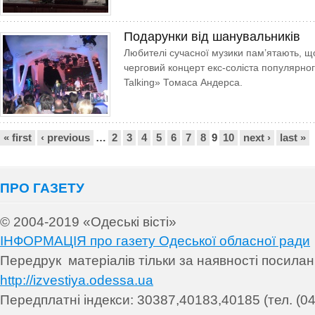
Подарунки від шанувальників
Любителі сучасної музики пам’ятають, щ
черговий концерт екс-соліста популярно
Talking» Томаса Андерса.
Сторінки
« first
‹ previous
…
2
3
4
5
6
7
8
9
10
next ›
last »
ПРО ГАЗЕТУ
© 2004-2019 «Одеські вісті»
ІНФОРМАЦІЯ про газету Одеської обласної ради
Передрук матеріалів т
ільки за наявності посила
http://izvestiya.odessa.ua
Передплатні індекси: 30
387,40183,40185 (тел. (04