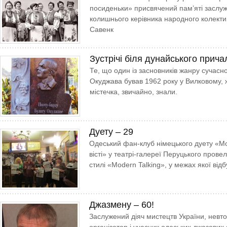
посиденьки» присвячений пам’яті заслуж
колишнього керівника народного колекти
Савенк
Зустрічі біля дунайського прича
Те, що один із засновників жанру сучасно
Окуджава бував 1962 року у Вилковому, 
містечка, звичайно, знали.
Дуету – 29
Одеський фан-клуб німецького дуету «Mod
вісті» у театрі-галереї Перуцького провел
стилі «Modern Talking», у межах якої від
Джазмену – 60!
Заслужений діяч мистецтв України, невт