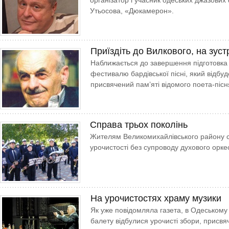
організатор і учасник одеських джазових
Утьосова, «Дюкамерон».
Приїздіть до Вилкового, на зуст
Наближається до завершення підготовка
фестивалю бардівської пісні, який відбуд
присвячений пам’яті відомого поета-піс
Справа трьох поколінь
Жителям Великомихайлівського району сь
урочистості без супроводу духового орке
На урочистостях храму музики
Як уже повідомляла газета, в Одеському
балету відбулися урочисті збори, присвяч