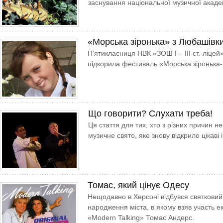
заснування національної музичної академ
«Морська зіронька» з Любашівк
П’ятикласниця НВК «ЗОШ І – ІІІ ст.-ліце
підкорила фестиваль «Морська зіронька
Що говорити? Слухати треба!
Ця стаття для тих, хто з різних причин не
музичне свято, яке знову відкрило цікаві 
Томас, який цінує Одесу
Нещодавно в Херсоні відбувся святковий
народження міста, в якому взяв участь ек
«Modern Talking» Томас Андерс.