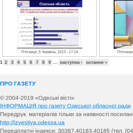
П'ятниця, 5 Червень, 2015 - 17:24
П'ятниця,
Сторінки
1
2
3
4
5
6
7
8
9
…
наступна ›
остання »
ПРО ГАЗЕТУ
© 2004-2019 «Одеські вісті»
ІНФОРМАЦІЯ про газету Одеської обласної ради
Передрук матеріалів т
ільки за наявності посила
http://izvestiya.odessa.ua
Передплатні індекси: 30
387,40183,40185 (тел. (04