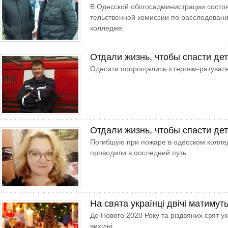
В Одесской облгосадми­нист­рации сост
тельственной комиссии по расследован
колледже.
Отдали жизнь, чтобы спасти де
Одесити попрощались з героєм-рятувал
Отдали жизнь, чтобы спасти де
Погибшую при пожаре в одесском колле
проводили в последний путь.
На свята українці двічі матимуть
До Нового 2020 Року та різдвяних свят у
вихідні.