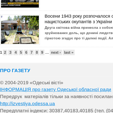
Восени 1943 року розпочалося 
нацистських окупантів з України
Друга світова війна принесла з собою
зруйнованих доль, що донині людство
гіркотою згадує про ті далекі події. Ал
Сторінки
1
2
3
4
5
6
7
8
9
…
next ›
last »
ПРО ГАЗЕТУ
© 2004-2019 «Одеські вісті»
ІНФОРМАЦІЯ про газету Одеської обласної ради
Передрук матеріалів т
ільки за наявності посила
http://izvestiya.odessa.ua
Передплатні індекси: 30
387,40183,40185 (тел. (04