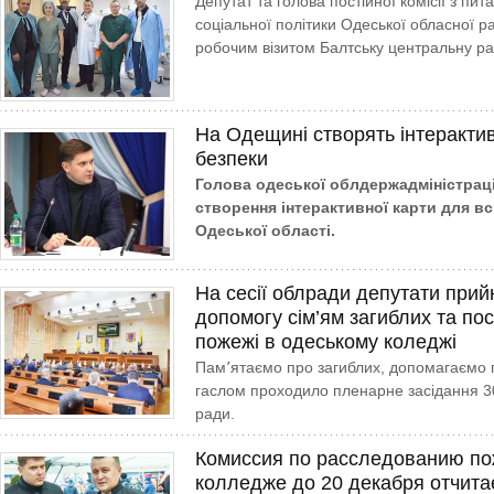
Депутат та голова постійної комісії з пит
соціальної політики Одеської обласної р
робочим візитом Балтську центральну ра
На Одещині створять інтерактив
безпеки
Голова одеської облдержадміністраці
створення інтерактивної карти для вс
Одеської області.
На сесії облради депутати при
допомогу сім’ям загиблих та по
пожежі в одеському коледжі
Пам՚ятаємо про загиблих, допомагаємо 
гаслом проходило пленарне засідання 30-
ради.
Комиссия по расследованию по
колледже до 20 декабря отчита