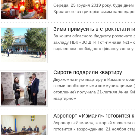
Середа, 25 грудня 2019 року, буде днем 
Христового за григоріанським календар
Зима примусить в строк платит
За кошти обласного бюджету розпочато р
закладу НВК «ЗОШ І-ІІІ ст.-гімназія №1» 
виділенням необхідного фінансування у с
Сироте подарили квартиру
Двухкомнатную квартиру в Измаиле общ
всеми необходимыми коммуникациями (в
отопление) получила 21-летняя Анна Куй
квартирном
Аэропорт «Измаил» готовится к
Аэропорт «Измаил», который является о
готовится к возрождению: 21 ноября ста