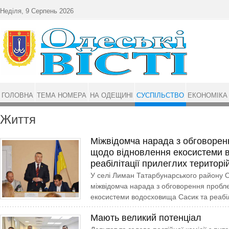
Перейти до основного матеріалу
Неділя, 9 Серпень 2026
ГОЛОВНА
ТЕМА НОМЕРА
НА ОДЕЩИНІ
СУСПІЛЬСТВО
ЕКОНОМІКА
Життя
Міжвідомча нарада з обговорен
щодо відновлення екосистеми 
реабілітації прилеглих територі
У селі Лиман Татарбунарського району Од
міжвідомча нарада з обговорення пробл
екосистеми водосховища Сасик та реабіл
Мають великий потенціал