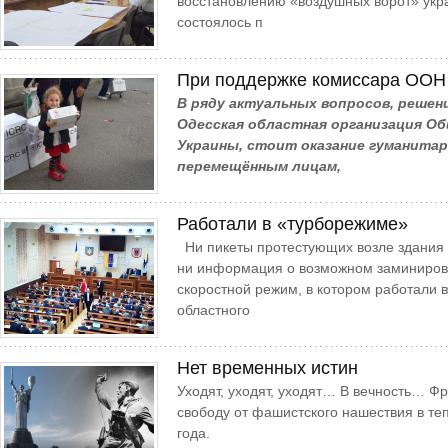
восстановлению «воздушных ворот» укр
состоялось п
При поддержке комиссара ООН
В ряду актуальных вопросов, реше
Одесская областная организация О
Украины, стоит оказание гуманита
перемещённым лицам,
Работали в «турборежиме»
Ни пикеты протестующих возле здания 
ни информация о возможном заминиров
скоростной режим, в котором работали 
областного
Нет временных истин
Уходят, уходят, уходят… В вечность… Ф
свободу от фашистского нашествия в те
года.