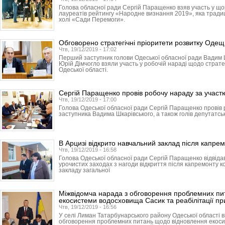
Голова обласної ради Сергій Паращенко взяв участь у що
лауреатів рейтингу «Народне визнання 2019», яка традиці
холі «Сади Перемоги».
Обговорено стратегічні пріоритети розвитку Оде
Чтв, 19/12/2019 - 17:02
Перший заступник голови Одеської обласної ради Вадим 
Юрій Дімчогло взяли участь у робочій нараді щодо страте
Одеської області.
Сергій Паращенко провів робочу нараду за участю
Чтв, 19/12/2019 - 17:00
Голова Одеської обласної ради Сергій Паращенко провів
заступника Вадима Шкарівського, а також голів депутатськ
В Арцизі відкрито навчальний заклад після капре
Чтв, 19/12/2019 - 16:58
Голова Одеської обласної ради Сергій Паращенко відвідав
урочистих заходах з нагоди відкриття після капремонту к
закладу загальної
Міжвідомча нарада з обговорення проблемних пи
екосистеми водосховища Сасик та реабілітації пр
Чтв, 19/12/2019 - 16:56
У селі Лиман Татарбунарського району Одеської області в
обговорення проблемних питань щодо відновлення екос