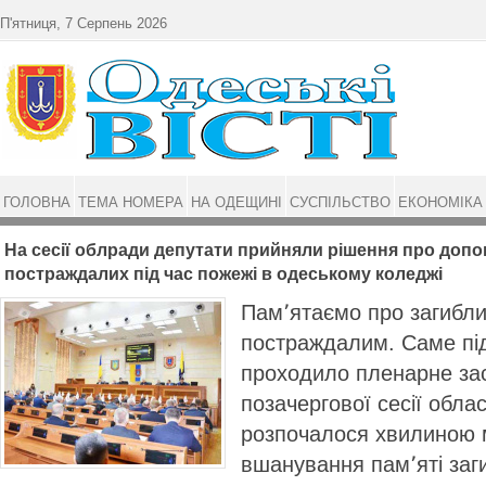
Перейти до основного матеріалу
П'ятниця, 7 Серпень 2026
ГОЛОВНА
ТЕМА НОМЕРА
НА ОДЕЩИНІ
СУСПІЛЬСТВО
ЕКОНОМІКА
На сесії облради депутати прийняли рішення про допом
постраждалих під час пожежі в одеському коледжі
Пам՚ятаємо про загибл
постраждалим. Саме пі
проходило пленарне зас
позачергової сесії обла
розпочалося хвилиною 
вшанування пам՚яті заги