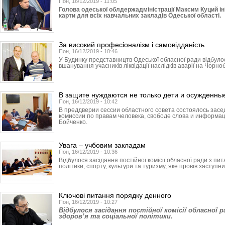
Пон, 16/12/2019 - 11:05
Голова одеської облдержадміністрації Максим Куций ін
карти для всіх навчальних закладів Одеської області.
За високий професіоналізм і самовідданість
Пон, 16/12/2019 - 10:46
У Будинку представництв Одеської обласної ради відбуло
вшанування учасників ліквідації наслідків аварії на Чорно
В защите нуждаются не только дети и осужденны
Пон, 16/12/2019 - 10:42
В преддверии сессии областного совета состоялось зас
комиссии по правам человека, свободе слова и информа
Бойченко.
Увага – учбовим закладам
Пон, 16/12/2019 - 10:36
Відбулося засідання постійної комісії обласної ради з пит
політики, спорту, культури та туризму, яке провів заступник
Ключові питання порядку денного
Пон, 16/12/2019 - 10:27
Відбулося засідання постійної комісії обласної 
здоров’я та соціальної політики.