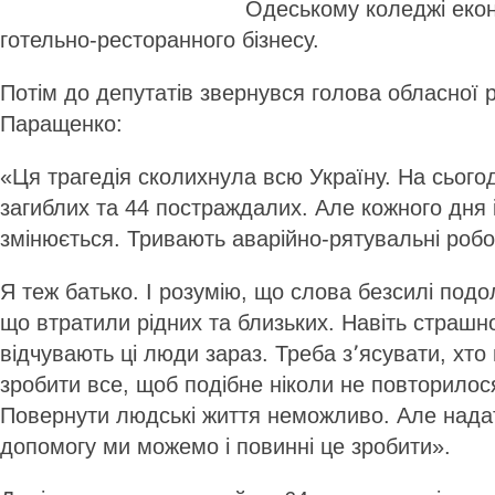
Одеському коледжі екон
готельно-ресторанного бізнесу.
Потім до депутатів звернувся голова обласної 
Паращенко:
«Ця трагедія сколихнула всю Україну. На сього
загиблих та 44 постраждалих. Але кожного дня
змінюється. Тривають аварійно-рятувальні роб
Я теж батько. І розумію, що слова безсилі под
що втратили рідних та близьких. Навіть страшн
відчувають ці люди зараз. Треба з՚ясувати, хто в
зробити все, щоб подібне ніколи не повторило
Повернути людські життя неможливо. Але нада
допомогу ми можемо і повинні це зробити».