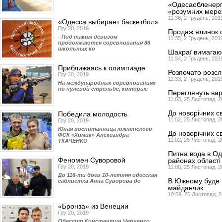
«Одесаобленерго
«розумних мер
11:36, 2 Грудень, 201
«Одесса выбирает баскетбол»
Гру 20, 2019
Продаж ялинок 
- Под таким девизом
11:35, 2 Грудень, 201
продолжаются соревнования 88
школьных ко
Шахраї вимагаю
11:34, 2 Грудень, 201
Приближаясь к олимпиаде
Розпочато розсл
Гру 20, 2019
11:33, 2 Грудень, 201
На международных соревнованиях
по пулевой стрельбе, которые
Переглянуть вар
11:03, 25 Листопад, 
До новорічних 
Победила молодость
11:02, 25 Листопад, 
Гру 20, 2019
Юная воспитанница южненского
До новорічних 
ФСК «Химик» Александра
11:02, 25 Листопад, 
ТКАЧЕНКО
Питна вода в Оде
Феномен Суворовой
районах області 
Гру 20, 2019
11:00, 25 Листопад, 
До 116-ти боев 10-летняя одесская
В Южному буде 
саблистка Анна Суворова до
майданчик
10:59, 25 Листопад, 
«Бронза» из Венеции
Гру 20, 2019
Одессит Константин Черненко