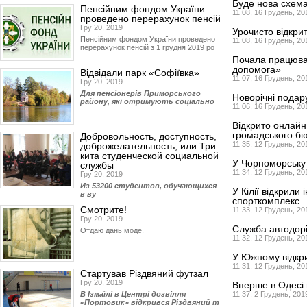
Буде нова схем
Пенсійним фондом України
11:08, 16 Грудень, 20
проведено перерахунок пенсій
Гру 20, 2019
Урочисто відкри
Пенсійним фондом України проведено
11:08, 16 Грудень, 20
перерахунок пенсій з 1 грудня 2019 ро
Почала працюва
допомога»
Відвідали парк «Софіївка»
11:07, 16 Грудень, 20
Гру 20, 2019
Для пенсіонерів Приморського
Новорічні подар
району, які отримують соціально
11:06, 16 Грудень, 20
Відкрито онлайн
громадського б
Добровольность, доступность,
11:35, 12 Грудень, 20
доброжелательность, или Три
кита студенческой социальной
У Чорноморську 
службы
11:34, 12 Грудень, 20
Гру 20, 2019
Из 53200 студентов, обучающихся
У Кілії відкрили
в ву
спорткомплекс
Смотрите!
11:33, 12 Грудень, 20
Гру 20, 2019
Служба автодорі
Отдаю дань моде.
11:32, 12 Грудень, 20
У Южному відкр
11:31, 12 Грудень, 20
Стартував Різдвяний футзал
Гру 20, 2019
Вперше в Одесі 
В Ізмаїлі в Центрі дозвілля
11:37, 2 Грудень, 201
«Портовик» відкрився Різдвяний т