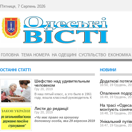
Перейти до основного матеріалу
П'ятниця, 7 Серпень 2026
ГОЛОВНА
ТЕМА НОМЕРА
НА ОДЕЩИНІ
СУСПІЛЬСТВО
ЕКОНОМІКА
ОСТАННІ СТАТТІ
НОВИНИ
Шефство над удивительным
Додаткові потяги
человеком
16:50, 19 Грудень, 20
Гру 20, 2019
Опалення подор
В наш пятый класс, а это было в 1961
16:49, 19 Грудень, 20
году, вошла классный руководитель К
На трасі «Одеса
Листи до редакції
монтують сонячн
Гру 20, 2019
16:48, 19 Грудень, 20
«Чи має право на грошову
допомогу особа, яка 29 вересня 2019
Унікальний путі
16:47, 19 Грудень, 20