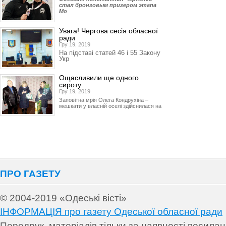
стал бронзовым призером этапа
Мо
Увага! Чергова сесія обласної
ради
Гру 19, 2019
На підставі статей 46 і 55 Закону
Укр
Ощасливили ще одного
сироту
Гру 19, 2019
Заповітна мрія Олега Кондрухіна –
мешкати у власній оселі здійснилася на
ПРО ГАЗЕТУ
© 2004-2019 «Одеські вісті»
ІНФОРМАЦІЯ про газету Одеської обласної ради
Передрук матеріалів т
ільки за наявності посила