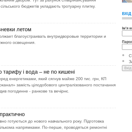
ільним двором. Тут за рахунок співфінансування
 сільського бюджетів укладають тротуарну плитку.
ВХІД
Ім'я 
вневки летом
лжает благоустраивать внутридворовые территории и
Паро
ужного освещения.
С
З
о тарифу і вода – не по кишені
еред енергетиками, який сягнув майже 200 тис. грн, КП
оканал» замість цілодобового централізованого постачання
див погодинне - ранкове та вечірнє.
 практично
вно готуються до нового навчального року. Підготовка
кількома напрямками. По-перше, проводяться ремонтні