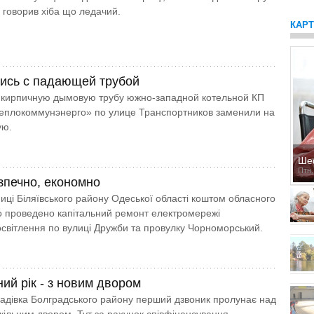
е говорив хіба що ледачий.
КАР
ись с падающей трубой
 кирпичную дымовую трубу южно-западной котельной КП
еплокоммунэнерго» по улице Транс­порт­ников заменили на
ую.
Ше
Птн,
езпечно, економно
ниці Біляївського району Одеської області коштом обласного
 проведено капітальний ремонт електромережі
освітлення по вулиці Дружби та провулку Чорноморський.
ий рік - з новим двором
радівка Болградського району перший дзвоник пролунає над