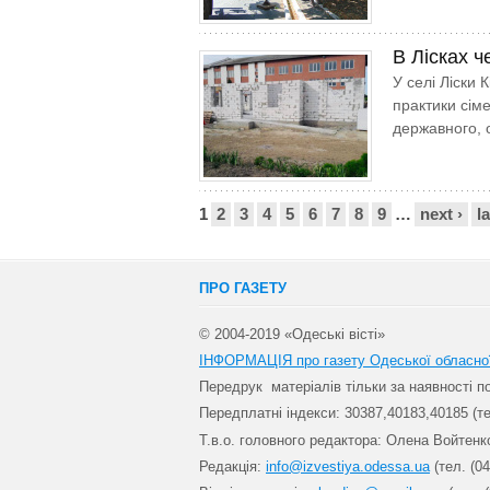
В Лісках 
У селі Ліски 
практики сім
державного, 
Сторінки
1
2
3
4
5
6
7
8
9
…
next ›
l
ПРО ГАЗЕТУ
© 2004-2019 «Одеські вісті»
ІНФОРМАЦІЯ про газету Одеської обласно
Передрук матеріалів т
ільки за наявності 
Передплатні індекси: 30
387,40183,40185 (те
Т.в.о. головного редактора: Олена Войтенк
Редакція:
info@izvestiya.odessa.ua
(тел. (04