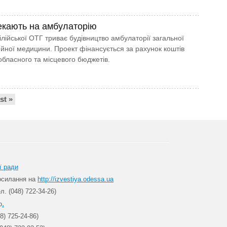
чекають на амбулаторію
Кілійської ОТГ триває будівництво амбулаторії загальної
ейної медицини. Проект фінансується за рахунок коштів
обласного та місцевого бюджетів.
ast »
ї ради
посилання на
http://izvestiya.odessa.ua
л. (048) 722-34-26)
.
о
8) 725-24-86)