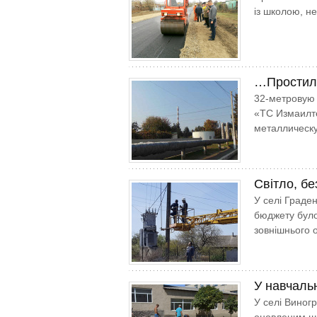
із школою, н
…Простил
32-метровую
«ТС Измаил­т
металлическ
Світло, б
У селі Граде
бюджету було
зовнішнього 
У навчальн
У селі Виног