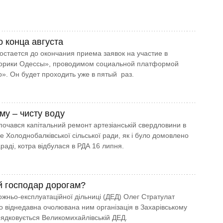
о конца августа
остается до окончания приема заявок на участие в
ворики Одессы», проводимом социальной платформой
». Он будет проходить уже в пятый раз.
му – чисту воду
почався капітальний ремонт артезіанській свердловини в
е Холоднобалківської сільської ради, як і було домовлено
раді, котра відбулася в РДА 16 липня.
й господар дорогам?
жньо-експлуатаційної дільниці (ДЕД) Олег Стратулат
о віднедавна очолювана ним організація в Захарівському
рядковується Великомихайлівській ДЕД.