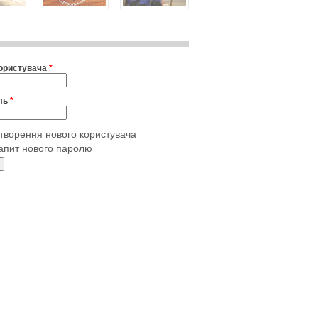
користувача
*
ль
*
творення нового користувача
апит нового паролю