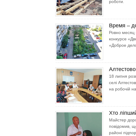
роботи.
Время – д
Ровно месяц 
конкурсе «Д
«Доброе дело
Алтестово
18 липня роз
селі Алтестов
на робочій на
Хто ліпши
Майстер доро
повідомив, щ
районі підпо