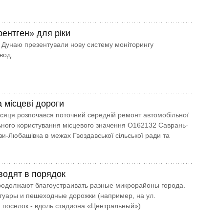
рентген» для ріки
ня Дунаю презентували нову систему моніторингу
вод.
 місцеві дороги
ісяця розпочався поточний середній ремонт автомобільної
ьного користування місцевого значення О162132 Саврань-
и-Любашівка в межах Гвоздавської сільської ради та
водят в порядок
родолжают благоустраивать разные микрорайоны города.
туары и пешеходные дорожки (например, на ул.
поселок - вдоль стадиона «Центральный»).