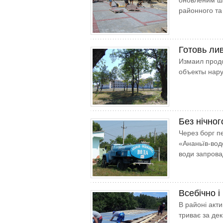
оновленим шк
районного та
Готовь ли
Измаил продо
объекты нар
Без нічног
Через борг п
«Ананьїв-вод
води запрова
Всебічно і
В районі акти
триває за де