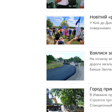
Новітній «
У Кілії до Д
поверхневих 
Взялися за
На початку м
дороги загал
Бакша-Заплаз
Город при
В Измаиле п
Строятся тро
Станционный 