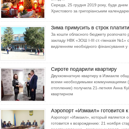
Середа, 25 грудня 2019 року, буде днем 
Христового за григоріанським календар
Зима примусить в строк платит
За кошти обласного бюджету розпочато р
закладу НВК «ЗОШ І-ІІІ ст.-гімназія №1» 
виділенням необхідного фінансування у с
Сироте подарили квартиру
Двухкомнатную квартиру в Измаиле общ
всеми необходимыми коммуникациями (в
отопление) получила 21-летняя Анна Куй
квартирном
Аэропорт «Измаил» готовится к
Аэропорт «Измаил», который является о
готовится к возрождению: 21 ноября ста