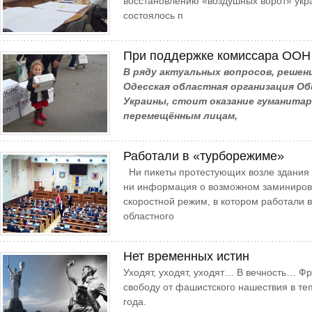
восстановлению «воздушных ворот» укр
состоялось п
При поддержке комиссара ООН
В ряду актуальных вопросов, реше
Одесская областная организация О
Украины, стоит оказание гуманита
перемещённым лицам,
Работали в «турборежиме»
Ни пикеты протестующих возле здания 
ни информация о возможном заминиров
скоростной режим, в котором работали 
областного
Нет временных истин
Уходят, уходят, уходят… В вечность… Ф
свободу от фашистского нашествия в те
года.