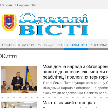
Перейти до основного матеріалу
П'ятниця, 7 Серпень 2026
ГОЛОВНА
ТЕМА НОМЕРА
НА ОДЕЩИНІ
СУСПІЛЬСТВО
ЕКОНОМІКА
Життя
Міжвідомча нарада з обговорен
щодо відновлення екосистеми 
реабілітації прилеглих територі
У селі Лиман Татарбунарського району Од
міжвідомча нарада з обговорення пробл
екосистеми водосховища Сасик та реабіл
Мають великий потенціал