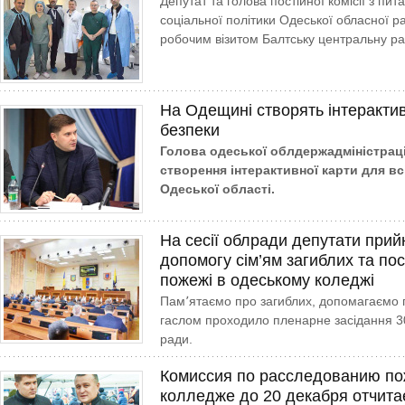
Депутат та голова постійної комісії з пит
соціальної політики Одеської обласної р
робочим візитом Балтську центральну ра
На Одещині створять інтерактив
безпеки
Голова одеської облдержадміністраці
створення інтерактивної карти для вс
Одеської області.
На сесії облради депутати при
допомогу сім’ям загиблих та по
пожежі в одеському коледжі
Пам՚ятаємо про загиблих, допомагаємо 
гаслом проходило пленарне засідання 30-
ради.
Комиссия по расследованию по
колледже до 20 декабря отчита