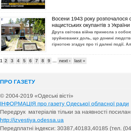
Восени 1943 року розпочалося 
нацистських окупантів з України
Друга світова війна принесла з собою
зруйнованих доль, що донині людство
гіркотою згадує про ті далекі події. Ал
Сторінки
1
2
3
4
5
6
7
8
9
…
next ›
last »
ПРО ГАЗЕТУ
© 2004-2019 «Одеські вісті»
ІНФОРМАЦІЯ про газету Одеської обласної ради
Передрук матеріалів т
ільки за наявності посила
http://izvestiya.odessa.ua
Передплатні індекси: 30
387,40183,40185 (тел. (04