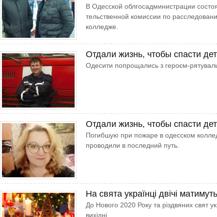
В Одесской облгосадми­нист­рации сост
тельственной комиссии по расследован
колледже.
Отдали жизнь, чтобы спасти де
Одесити попрощались з героєм-рятувал
Отдали жизнь, чтобы спасти де
Погибшую при пожаре в одесском колле
проводили в последний путь.
На свята українці двічі матимуть
До Нового 2020 Року та різдвяних свят у
вихідні.