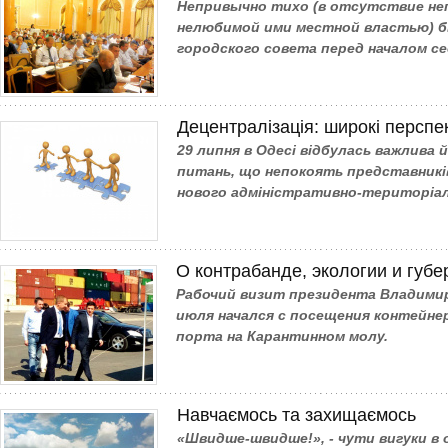
Непривычно тихо (в отсутствие не
нелюбимой ими местной властью) б
городского совета перед началом се
Децентралізація: широкі перспек
29 липня в Одесі відбулась важлива й
питань, що непокоять представникі
нового адміністративно-територіа
О контрабанде, экологии и губе
Рабочий визит президента Владимира
июля начался с посещения контейне
порта на Карантинном молу.
Навчаємось та захищаємось
«Швидше-швидше!», - чути вигуки в о