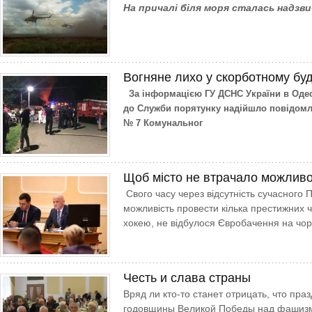
На причалі біля моря сталась надзви
Вогняне лихо у скорботному бу
За інформацією ГУ ДСНС України в Одесь
до Служби порятунку надійшло повідомле
№ 7 Комунальног
Щоб місто не втрачало можливо
Свого часу через відсутність сучасного
можливість провести кілька престижних ч
хокею, не відбулося Євробачення на чо
Честь и слава страны
Вряд ли кто-то станет отрицать, что пра
годовщины Великой Победы над фашиз