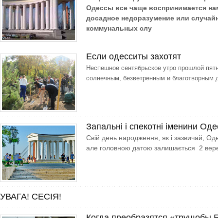
Одессы все чаще воспринимается нами
досадное недоразумение или случай
коммунальных слу
Если одесситы захотят
Неспешное сентябрьское утро прошлой пят
солнечным, безветренным и благотворным 
Запальні і спекотні іменини Оде
Свій день народження, як і зазвичай, Оде
але головною датою залишається 2 вер
УВАГА! СЕСІЯ!
Когда преобразятся «трущобы 