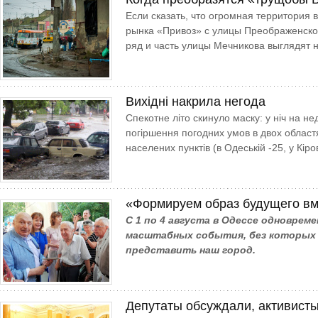
Если сказать, что огромная территория 
рынка «Привоз» с улицы Преображенско
ряд и часть улицы Мечникова выглядят 
Вихідні накрила негода
Спекотне літо скинуло маску: у ніч на не
погіршення погодних умов в двох област
населених пунктів (в Одеській -25, у Кіро
«Формируем образ будущего вм
С 1 по 4 августа в Одессе одноврем
масштабных события, без которых 
представить наш город.
Депутаты обсуждали, активисты