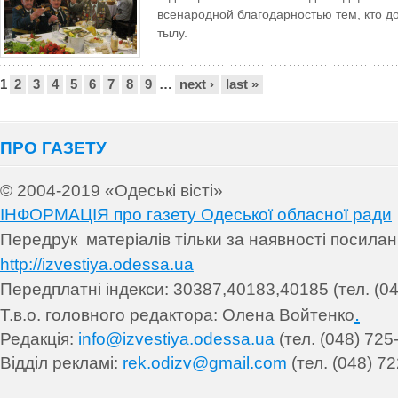
всенародной благодарностью тем, кто д
тылу.
Сторінки
1
2
3
4
5
6
7
8
9
…
next ›
last »
ПРО ГАЗЕТУ
© 2004-2019 «Одеські вісті»
ІНФОРМАЦІЯ про газету Одеської обласної ради
Передрук матеріалів т
ільки за наявності посила
http://izvestiya.odessa.ua
Передплатні індекси: 30
387,40183,40185 (тел. (04
.
Т.в.о. головного редактора: Олена Войтенко
Редакція:
info@izvestiya.odessa.ua
(тел. (048) 725
Відділ рекламі:
rek.odizv@gmail.com
(тел. (048) 72