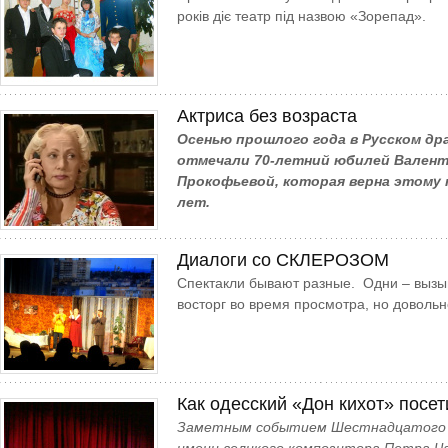
років діє театр під назвою «Зорепад».
Актриса без возраста
Осенью прошлого года в Русском д
отмечали 70-летний юбилей Вален
Прокофьевой, которая верна этому 
лет.
Диалоги со СКЛЕРОЗОМ
Спектакли бывают разные. Одни – вызы
восторг во время просмотра, но доволь
Как одесский «Дон кихот» посе
Заметным событием Шест­надцатого 