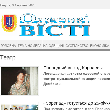
Перейти до основного матеріалу
Неділя, 9 Серпень 2026
ГОЛОВНА
ТЕМА НОМЕРА
НА ОДЕЩИНІ
СУСПІЛЬСТВО
ЕКОНОМІКА
Театр
Последний выход Королевы
Легендарная артистка одесской опер
театра музыкальной комедии прошло
Дембской.
«Зорепад» готується до 25-річч
При навчальному закладі в селі Перехре