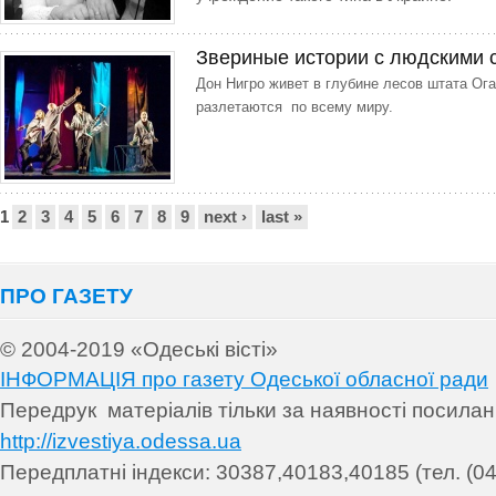
Звериные истории с людскими
Дон Нигро живет в глубине лесов штата Ога
разлетаются по всему миру.
Сторінки
1
2
3
4
5
6
7
8
9
next ›
last »
ПРО ГАЗЕТУ
© 2004-2019 «Одеські вісті»
ІНФОРМАЦІЯ про газету Одеської обласної ради
Передрук матеріалів т
ільки за наявності посила
http://izvestiya.odessa.ua
Передплатні індекси: 30
387,40183,40185 (тел. (04