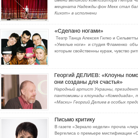
имени великого композитора Петра Чай
мецената Надежды фон Мекк стал ба
Кихот» в исполнени
«Сделано ногами»
Театр Танца Алексея Гилко и Сильветты
«Умелые ноги» и студия Фламенко объ
которым свойственны кураж, чувство ри
Георгий ДЕЛИЕВ: «Клоуны помо
они созданы для счастья»
Народный артист Украины, президент
пантомимы и клоунады «Комедиада», 
«Маски» Георгий Делиев в особых пред
Письмо критику
В газете «Зеркало недели» прочла «ли
Вергелиса о премьере мистификации «О