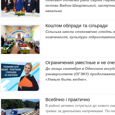
Одеської обласної ради Сергій Пара
голови Вадим Шкарівський, заступни
начальни
Коштом облради та сільради
Сільська школа споконвічно стоїть 
освіченості, культури підростаючог
Ограничения уместные и не оче
До конца сентября в Одесском госу
университете (ОГЭКУ) продолжается
«Умным быть модно».
Всебічно і практично
В районі активно готуються до нового на
триває за декількома напрямками. По-п