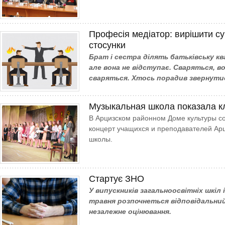
Професія медіатор: вирішити су
стосунки
Брат і сестра ділять батьківську к
але вона не відступає. Сваряться, в
сваряться. Хтось порадив звернути
Музыкальная школа показала к
В Арцизском районном Доме культуры с
концерт учащихся и преподавателей Ар
школы.
Стартує ЗНО
У випускників загальноосвітніх шкіл 
травня розпочнеться відповідальний
незалежне оцінювання.