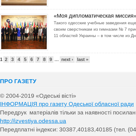
«Моя дипломатическая миссия»
Такого одесские учебные заведения еще,
своим сверстникам из гимназии № 7 при
11 областей Украины – в том числе из Д
Сторінки
1
2
3
4
5
6
7
8
9
…
next ›
last »
ПРО ГАЗЕТУ
© 2004-2019 «Одеські вісті»
ІНФОРМАЦІЯ про газету Одеської обласної ради
Передрук матеріалів т
ільки за наявності посила
http://izvestiya.odessa.ua
Передплатні індекси: 30
387,40183,40185 (тел. (04