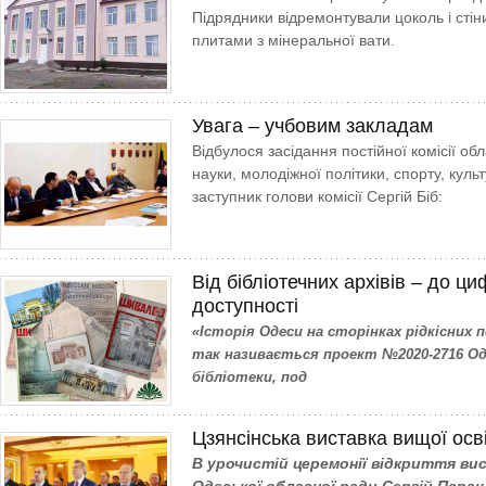
Підрядники відремонтували цоколь і стіни
плитами з мінеральної вати.
Увага – учбовим закладам
Відбулося засідання постійної комісії обл
науки, молодіжної політики, спорту, культ
заступник голови комісії Сергій Біб:
Від бібліотечних архівів – до ц
доступності
«Історія Одеси на сторінках рідкісних п
так називається проект №2020-2716 Оде
бібліотеки, под
Цзянсінська виставка вищої осв
В урочистій церемонії відкриття ви