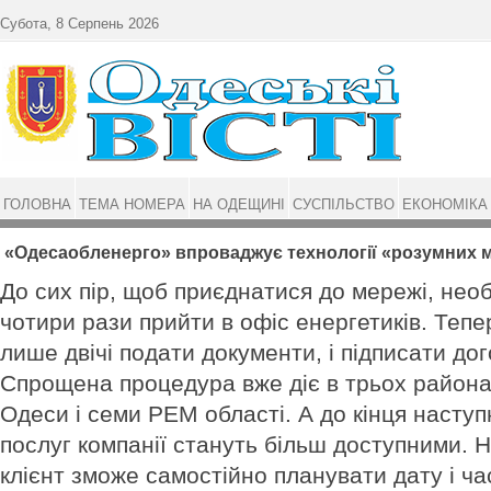
Перейти до основного матеріалу
Субота, 8 Серпень 2026
ГОЛОВНА
ТЕМА НОМЕРА
НА ОДЕЩИНІ
СУСПІЛЬСТВО
ЕКОНОМІКА
«Одесаобленерго» впроваджує технології «розумних 
До сих пір, щоб приєднатися до мережі, необ
чотири рази прийти в офіс енергетиків. Теп
лише двічі подати документи, і підписати дог
Спрощена процедура вже діє в трьох район
Одеси і семи РЕМ області. А до кінця насту
послуг компанії стануть більш доступними. Н
клієнт зможе самостійно планувати дату і ча