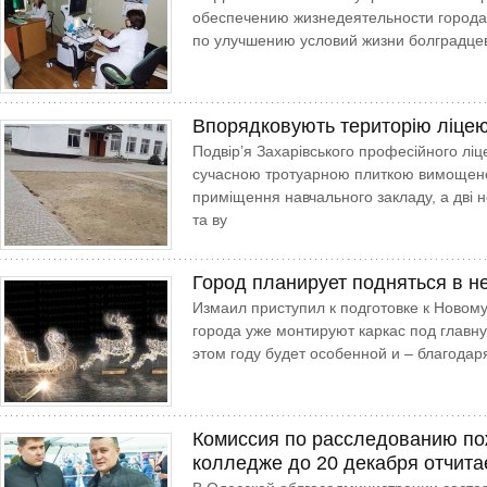
обеспечению жизнедеятельности города
по улучшению условий жизни болградце
Впорядковують територію ліце
Подвір’я Захарівського професійного лі
сучасною тротуарною плиткою вимощено
приміщення навчального закладу, а дві н
та ву
Город планирует подняться в н
Измаил приступил к подготовке к Новому
города уже монтируют каркас под главну
этом году будет особенной и – благодар
Комиссия по расследованию по
колледже до 20 декабря отчита