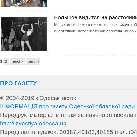
Большое видится на расстояни
Мы уходим. Поколение дотошных, скрупулё
аналитиков, детализаторов спортивных собы
Сторінки
1
2
next ›
last »
ПРО ГАЗЕТУ
© 2004-2019 «Одеські вісті»
ІНФОРМАЦІЯ про газету Одеської обласної ради
Передрук матеріалів т
ільки за наявності посила
http://izvestiya.odessa.ua
Передплатні індекси: 30
387,40183,40185 (тел. (04