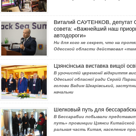
Виталий САУТЕНКОВ, депутат О
совета: «Важнейший наш приори
автодороги»
Ни для кого не секрет, что на прот
Одесской области действовал «там
Цзянсінська виставка вищої осв
В урочистій церемонії відкриття ви
Одеської обласної ради Сергій Пара
голови Вадим Шкарівський, заступни
начальни
Шелковый путь для бессарабск
В Бессарабии побывали представи
путь» провинции Цзянси Китай­ской
ральная часть Китая, население про