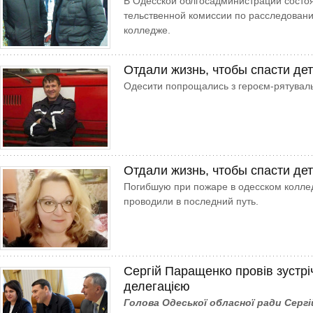
В Одесской облгосадми­нист­рации сост
тельственной комиссии по расследован
колледже.
Отдали жизнь, чтобы спасти де
Одесити попрощались з героєм-рятувал
Отдали жизнь, чтобы спасти де
Погибшую при пожаре в одесском колле
проводили в последний путь.
Сергій Паращенко провів зустрі
делегацією
Голова Одеської обласної ради Серг