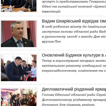
зустріч із представниками Генераль
Одесі та китайської компанії «Цзян
інвестицій
Вадим Шкарівський відвідав Ізм
В ході робочого візиту до Ізмаїльсь
заступник голови обласної ради Вад
в урочистому заході з нагоди Дня мі
вручив Поч
Оновлений Будинок культури в 
Тепер в користуванні місцевих жител
капітального ремонту глядацький зал
енергозабезпечення, освітлення та с
Дипломатичний різдвяний ярма
Голова Одеської обласної ради Сергі
Дипломатичному різдвяному ярмарку,
допомогу для лікарень регіону.