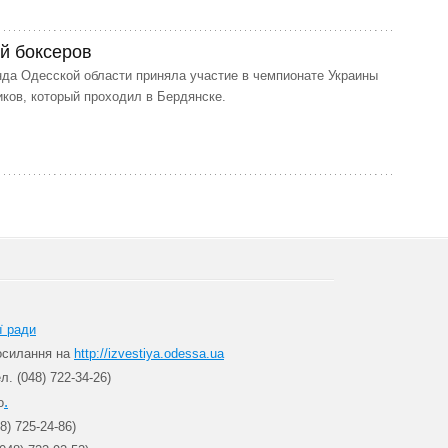
й боксеров
да Одесской области приняла участие в чемпионате Украины
ков, который проходил в Бердянске.
ї ради
посилання на
http://izvestiya.odessa.ua
л. (048) 722-34-26)
.
о
8) 725-24-86)