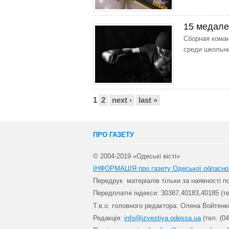
15 медале
Сборная коман
среди школьни
Сторінки
1
2
next ›
last »
ПРО ГАЗЕТУ
© 2004-2019 «Одеські вісті»
ІНФОРМАЦІЯ про газету Одеської обласно
Передрук матеріалів т
ільки за наявності 
Передплатні індекси: 30
387,40183,40185 (те
Т.в.о. головного редактора: Олена Войтенк
Редакція:
info@izvestiya.odessa.ua
(тел. (04