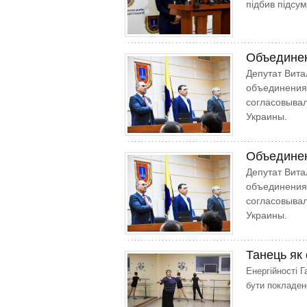
підбив підсум
Объединен
Депутат Вита
объединения
согласовывал
Украины.
Объединен
Депутат Вита
объединения
согласовывал
Украины.
Танець як 
Енергійності Г
бути покладен