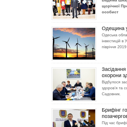
Вадима Шкар
щорічної Пр
особист
Одещина у
Одеська обла
інвестицій в 
півріччя 201
Засідання 
охорони зд
Відбулося зас
здоров’я та с
Садовник.
Брифінг г
позачергов
Під час бриф