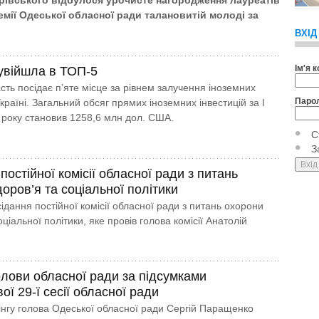
івського відбулося урочисте нагородження лауреатів
емії Одеської обласної ради талановитій молоді за
ВХІД
Ім'я 
війшла в ТОП-5
сть посідає п’яте місце за рівнем залучення іноземних
Паро
Україні. Загальний обсяг прямих іноземних інвестицій за І
9 року становив 1258,6 млн дол. США.
С
З
постійної комісії обласної ради з питань
оров’я та соціальної політики
ідання постійної комісії обласної ради з питань охорони
оціальної політики, яке провів голова комісії Анатолій
олови обласної ради за підсумками
ої 29-ї сесії обласної ради
інгу голова Одеської обласної ради Сергій Паращенко