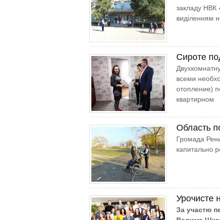
закладу НВК «
виділенням н
Сироте по
Двухкомнатну
всеми необхо
отопление) п
квартирном
Область п
Громада Рени
капитально 
Урочисте 
За участю п