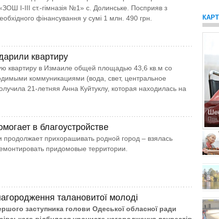
ЗОШ І-ІІІ ст.-гімназія №1» с. Долинське. Посприяв з
КАР
еобхідного фінансування у сумі 1 млн. 490 грн.
дарили квартиру
ю квартиру в Измаиле общей площадью 43,6 кв.м со
димыми коммуникациями (вода, свет, центральное
олучила 21-летняя Анна Куйтуклу, которая находилась на
Ше
Птн,
омогает в благоустройстве
 продолжает прихорашивать родной город – взялась
ремонтировать придомовые территории.
нагородження талановитої молоді
ершого заступника голови Одеської обласної ради