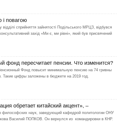
ю і повагою
 відділі сприйняття зайнятості Подільського МРЦЗ, відбувся
консультативний захід «Ми є, ми рівні», який був присвячений
й фонд пересчитает пенсии. Что изменится?
Пенсионный Фонд повысит минимальную пенсию на 74 гривны
н. Такие цифры заложены в бюджете на 2019 год.
ация обретает китайский акцент», –
ор философских наук, заведующий кафедрой политологии ОНУ
икова Василий ПОПКОВ. Он вернулся из командировки в КНР.