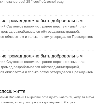
ки позачергової 29-ї сесії обласної ради.
ие громад должно быть добровольным
лий Саутенков напомнил: ранее перспективный план
 громад разрабатывался облгосадминистрацией,
ся облсоветом и только потом утверждался Президентом
ие громад должно быть добровольным
лий Саутенков напомнил: ранее перспективный план
 громад разрабатывался облгосадминистрацией,
ся облсоветом и только потом утверждался Президентом
спосіб життя
алини Василівни Смирнової позаздрять навіть ті, кому за віком
о такими, а почуттю гумору - досвідчені КВК-щики.