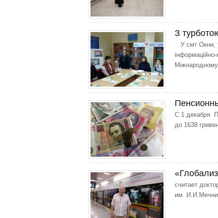
З турбото
У смт Окни, у
інформаційно-
Міжнародному
Пенсионны
С 1 декабря 
до 1638 гриве
«Глобализ
считает докт
им. И.И.Мечн