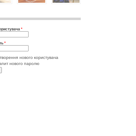
користувача
*
ль
*
творення нового користувача
апит нового паролю