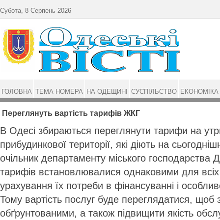
Перейти до основного матеріалу
Субота, 8 Серпень 2026
ГОЛОВНА
ТЕМА НОМЕРА
НА ОДЕЩИНІ
СУСПІЛЬСТВО
ЕКОНОМІКА
Переглянуть вартість тарифів ЖКГ
В Одесі збираються переглянути тарифи на утр
прибудинкової території, які діють на сьогодніш
очільник департаменту міського господарства 
тарифів встановлювалися однаковими для всіх 
урахування їх потреби в фінансуванні і особлив
Тому вартість послуг буде переглядатися, щоб 
обґрунтованими, а також підвищити якість обсл