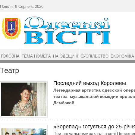
Перейти до основного матеріалу
Неділя, 9 Серпень 2026
ГОЛОВНА
ТЕМА НОМЕРА
НА ОДЕЩИНІ
СУСПІЛЬСТВО
ЕКОНОМІКА
Театр
Последний выход Королевы
Легендарная артистка одесской опер
театра музыкальной комедии прошло
Дембской.
«Зорепад» готується до 25-річч
При навчальному закладі в селі Перехре