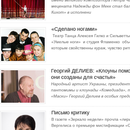
имени великого композитора Петра Чай
мецената Надежды фон Мекк стал ба
Кихот» в исполнени
«Сделано ногами»
Театр Танца Алексея Гилко и Сильветты
«Умелые ноги» и студия Фламенко объ
которым свойственны кураж, чувство ри
Георгий ДЕЛИЕВ: «Клоуны помо
они созданы для счастья»
Народный артист Украины, президент
пантомимы и клоунады «Комедиада», 
«Маски» Георгий Делиев в особых пред
Письмо критику
В газете «Зеркало недели» прочла «ли
Вергелиса о премьере мистификации «О