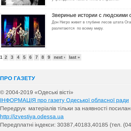
Звериные истории с людскими
Дон Нигро живет в глубине лесов штата Ога
разлетаются по всему миру.
Сторінки
1
2
3
4
5
6
7
8
9
next ›
last »
ПРО ГАЗЕТУ
© 2004-2019 «Одеські вісті»
ІНФОРМАЦІЯ про газету Одеської обласної ради
Передрук матеріалів т
ільки за наявності посила
http://izvestiya.odessa.ua
Передплатні індекси: 30
387,40183,40185 (тел. (04