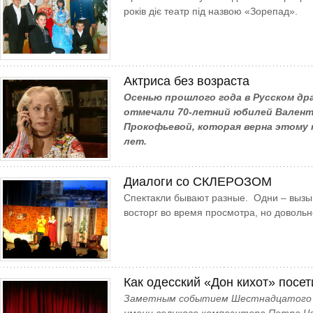
років діє театр під назвою «Зорепад».
Актриса без возраста
Осенью прошлого года в Русском д
отмечали 70-летний юбилей Вален
Прокофьевой, которая верна этому 
лет.
Диалоги со СКЛЕРОЗОМ
Спектакли бывают разные. Одни – вызы
восторг во время просмотра, но доволь
Как одесский «Дон кихот» посе
Заметным событием Шест­надцатого 