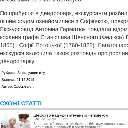
По прибуттю в дендропарк, екскурсанти розбилис
пішим ходом ознайомилися з Софіївкою, прекрас
Екскурсовод Антоніна Гарматюк повідала відому
кохання графа Станіслава Щенсного (Фелікса) 
1805) і Софії Потоцької (1760-1822). Багатоша
екскурсія включила також розповідь про рослин
дендропарку.
Рубрика:
За полуднем віку
Выпуск:
21.12.2019
Автор:
Одеські вісті
СХОЖІ СТАТТІ
Шефство над удивительным человеком
Птн, 20/12/2019 - 16:29
В наш пятый класс, а это было в 1961 году, вошла класс
Васильевна с девочкой и представила её: