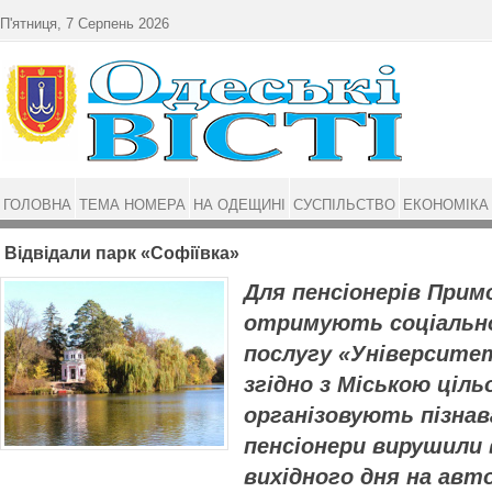
Перейти до основного матеріалу
П'ятниця, 7 Серпень 2026
ГОЛОВНА
ТЕМА НОМЕРА
НА ОДЕЩИНІ
СУСПІЛЬСТВО
ЕКОНОМІКА
Відвідали парк «Софіївка»
Для пенсіонерів Примо
отримують соціально
послугу «Університе
згідно з Міською ціл
організовують пізнава
пенсіонери вирушили
вихідного дня на авт