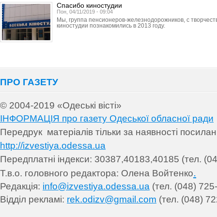
Спасибо киностудии
Пон, 04/11/2019 - 09:04
Мы, группа пенсионеров-железнодорожников, с творчест
киностудии познакомились в 2013 году.
ПРО ГАЗЕТУ
© 2004-2019 «Одеські вісті»
ІНФОРМАЦІЯ про газету Одеської обласної ради
Передрук матеріалів т
ільки за наявності посила
http://izvestiya.odessa.ua
Передплатні індекси: 30
387,40183,40185 (тел. (04
.
Т.в.о. головного редактора: Олена Войтенко
Редакція:
info@izvestiya.odessa.ua
(тел. (048) 725
Відділ рекламі:
rek.odizv@gmail.com
(тел. (048) 72