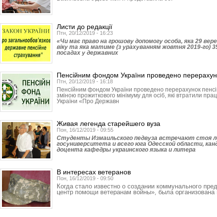
Листи до редакції
Птн, 20/12/2019 - 16:23
«Чи має право на грошову допомогу особа, яка 29 вере
віку та яка матиме (з урахуванням жовтня 2019-го) 3
посадах у державних
Пенсійним фондом України проведено перерахун
Птн, 20/12/2019 - 16:18
Пенсійним фондом України проведено перерахунок пенсій з
зміною прожиткового мінімуму для осіб, які втратили прац
України «Про Державн
Живая легенда старейшего вуза
Пон, 16/12/2019 - 09:55
Студенты Измаильского педвуза встречают стоя л
госуниверситета и всего юга Одесской области, кан
доцента кафедры украинского языка и литера
В интересах ветеранов
Пон, 16/12/2019 - 09:50
Когда стало известно о создании коммунального пре
центр помощи ветеранам войны», была организована 