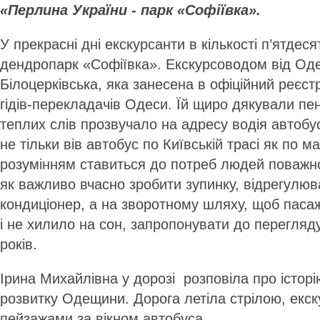
«Перлина України - парк «Софіївка».
У прекрасні дні екскурсанти в кількості п’ятдеся
дендропарк «Софіївка». Екскурсоводом від Оде
Білоцерківська, яка занесена в офіційний реєст
гідів-перекладачів Одеси. Їй щиро дякували пен
теплих слів прозвучало на адресу водія автобу
не тільки вів автобус по Київській трасі як по ма
розумінням ставиться до потреб людей поважног
як важливо вчасно зробити зупинку, відрегулю
кондиціонер, а на зворотному шляху, щоб паса
і не хилило на сон, запропонувати до перегляд
років.
Ірина Михайлівна у дорозі розповіла про істор
розвитку Одещини. Дорога летіла стрілою, екс
пейзажами за вікном автобуса.