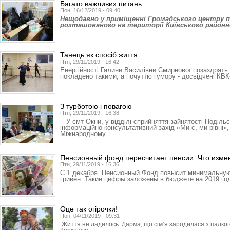
Багато важливих питань
Пон, 16/12/2019 - 09:40
Нещодавно у приміщенні Громадського центру п
розташованого на території Київського районн
Танець як спосіб життя
Птн, 29/11/2019 - 16:42
Енергійності Галини Василівни Смирнової позаздрять н
покладено такими, а почуттю гумору - досвідчені КВК
З турботою і повагою
Птн, 29/11/2019 - 16:38
У смт Окни, у відділі сприйняття зайнятості Поділь
інформаційно-консультативний захід «Ми є, ми рівні»
Міжнародному
Пенсионный фонд пересчитает пенсии. Что изме
Птн, 29/11/2019 - 16:36
С 1 декабря Пенсионный Фонд повысит минимальную 
гривен. Такие цифры заложены в бюджете на 2019 го
Оце так огірочки!
Пон, 04/11/2019 - 09:31
Життя не ладилось. Дарма, що сім’я зародилася з палког