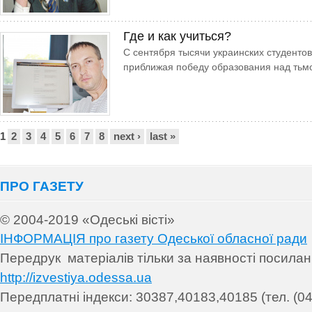
Где и как учиться?
С сентября тысячи украинских студентов
приближая победу образования над тьм
Сторінки
1
2
3
4
5
6
7
8
next ›
last »
ПРО ГАЗЕТУ
© 2004-2019 «Одеські вісті»
ІНФОРМАЦІЯ про газету Одеської обласної ради
Передрук матеріалів т
ільки за наявності посила
http://izvestiya.odessa.ua
Передплатні індекси: 30
387,40183,40185 (тел. (04