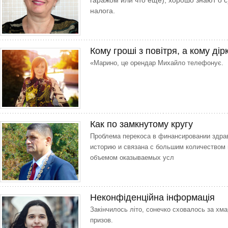
гаражом или что еще), хорошо знают о 
налога.
Кому гроші з повітря, а кому дір
«Марино, це орендар Михайло телефонує.
Как по замкнутому кругу
Проблема перекоса в финансировании здра
историю и связана с большим количеством
объемом оказываемых усл
Неконфіденційна інформація
Закінчилось літо, сонечко сховалось за хмар
призов.