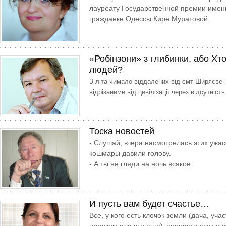
лауреату Государственной премии имени
гражданке Одессы Кире Муратовой.
«Робінзони» з глибинки, або Хт
людей?
З літа чимало віддалених від смт Ширяєве
відрізаними від цивілізації через відсутніс
Тоска новостей
- Слушай, вчера насмотрелась этих ужас
кошмары давили голову.
- А ты не гляди на ночь всякое.
И пусть вам будет счастье…
Все, у кого есть клочок земли (дача, уча