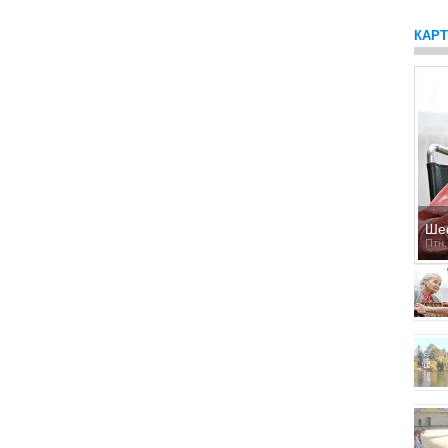
КАР
Ше
Птн,