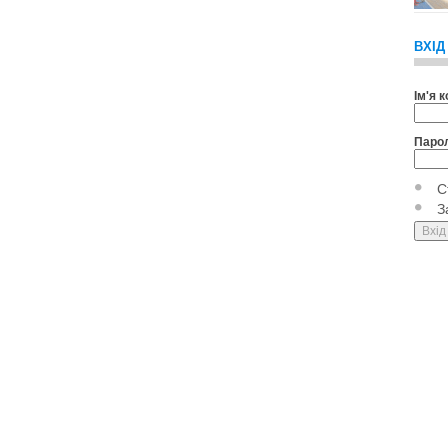
ВХІД
Ім'я 
Паро
С
З