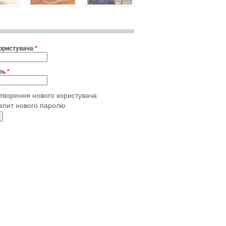
користувача
*
ль
*
творення нового користувача
апит нового паролю