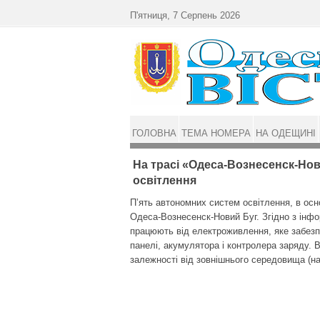
Перейти до основного матеріалу
П'ятниця, 7 Серпень 2026
ГОЛОВНА
ТЕМА НОМЕРА
НА ОДЕЩИНІ
На трасі «Одеса-Вознесенск-Но
освітлення
П’ять автономних систем освітлен­ня, в осн
Одеса-Вознесенск-Новий Буг. Згідно з інфор
працюють від електроживлення, яке забезп
панелі, акумулятора і контролера заряду. В
залежності від зовнішнього середовища (нас