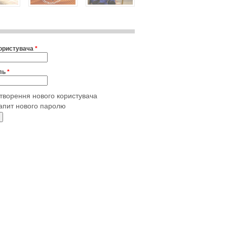
користувача
*
ль
*
творення нового користувача
апит нового паролю