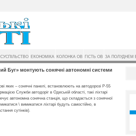
СУСПІЛЬСТВО
ЕКОНОМІКА
КОЛОНКА ОВ
ГІСТЬ ОВ
ЗА ПОЛУДНЕМ 
вий Буг» монтують сонячні автономні системи
ові яких – сонячні панелі, вста­новлюють на автодорозі Р-55
мацією Служби автодоріг в Одеській області, такі ліхтарі
ечує автономна сонячна станція, що складається з сонячної
микатися \ вимикатися ліхтарі будуть самостійно, в
тання сутінків).