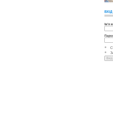
ВХІД
Ім'я 
Паро
С
З