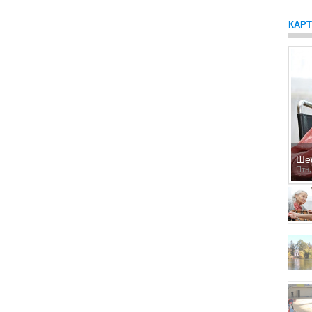
КАР
Ше
Птн,