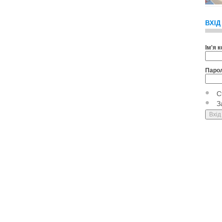
ВХІД
Ім'я 
Паро
С
З