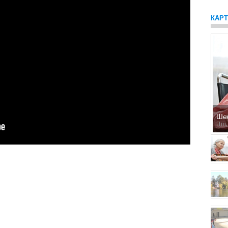
КАР
Ше
Птн,