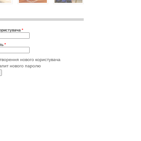
користувача
*
ль
*
творення нового користувача
апит нового паролю