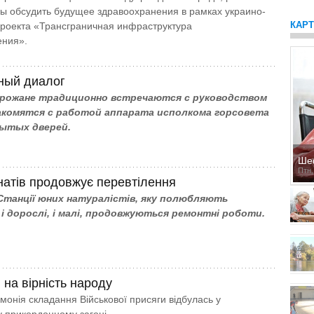
бы обсудить будущее здравоохранения в рамках украино-
КАР
роекта «Трансграничная инфраструктура
ения».
ный диалог
рожане традиционно встречаются с руководством
накомятся с работой аппарата исполкома горсовета
рытых дверей.
Ше
Птн,
натів продовжує перевтілення
а Станції юних натуралістів, яку полюбляють
 і дорослі, і малі, продовжуються ремонтні роботи.
на вірність народу
монія складання Військової присяги відбулась у