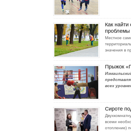
Как найти
проблемы
Местное само
территориал
значения в п
Прыжок «П
Измаильски
представля
всех уровне
Сироте по
Двухкомнатну
всеми необхо
отопление) п