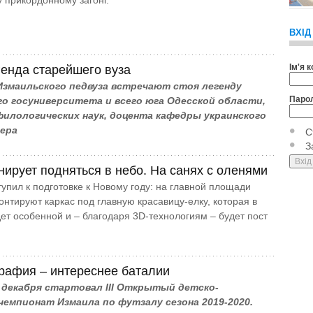
у прикордонному загоні.
ВХІД
Ім'я 
енда старейшего вуза
змаильского педвуза встречают стоя легенду
Паро
о госуниверситета и всего юга Одесской области,
филологических наук, доцента кафедры украинского
тера
С
З
нирует подняться в небо. На санях с оленями
упил к подготовке к Новому году: на главной площади
онтируют каркас под главную красавицу-елку, которая в
дет особенной и – благодаря 3D-технологиям – будет пост
рафия – интереснее баталии
 декабря стартовал ІІІ Открытый детско-
емпионат Измаила по футзалу сезона 2019-2020.