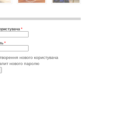
користувача
*
ль
*
творення нового користувача
апит нового паролю