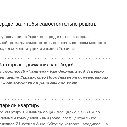
 средства, чтобы самостоятельно решать
управление в Украине определяется, как право
ьной громады самостоятельно решать вопросы местного
ределах Конституции и законов Украины.
антеры» - движение к победе!
й спортклуб «Пантера» уже десятый год успешно
ет центр Украинского Придунавья на соревнованиях
й – от городских и районных до конт
дарили квартиру
ю квартиру в Измаиле общей площадью 43,6 кв.м со
димыми коммуникациями (вода, свет, центральное
олучила 21-летняя Анна Куйтуклу, которая находилась на