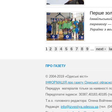
Перше зол
Ізмаїльськи
перемогу — 
України з в
Сторінки
1
2
3
4
5
6
7
8
9
…
next ›
l
ПРО ГАЗЕТУ
© 2004-2019 «Одеські вісті»
ІНФОРМАЦІЯ про газету Одеської обласно
Передрук матеріалів т
ільки за наявності 
Передплатні індекси: 30
387,40183,40185 (те
Т.в.о. головного редактора: Олена Войтенк
Редакція:
info@izvestiya.odessa.ua
(тел. (04