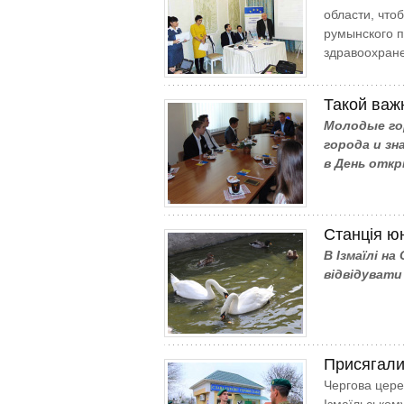
области, что
румынского п
здравоохран
Такой важ
Молодые го
города и з
в День отк
Станція ю
В Ізмаїлі н
відвідувати
Присягали 
Чергова цере