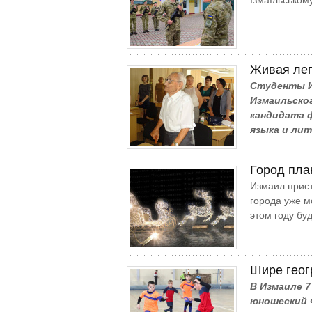
Ізмаїльськом
Живая лег
Студенты И
Измаильског
кандидата 
языка и ли
Город пла
Измаил прист
города уже м
этом году бу
Шире геог
В Измаиле 7
юношеский ч