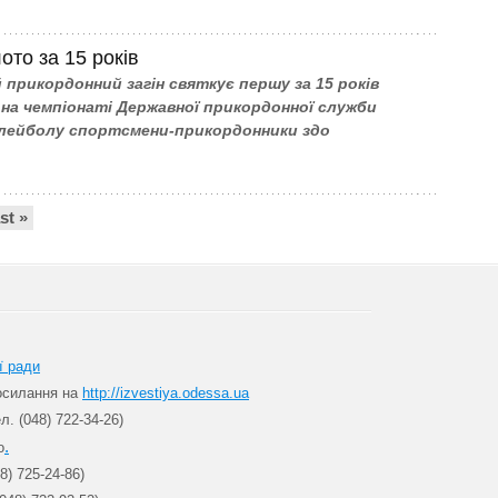
ото за 15 років
й прикордонний загін святкує першу за 15 років
на чемпіонаті Державної прикордонної служби
олейболу спортсмени-прикордонники здо
ast »
ї ради
посилання на
http://izvestiya.odessa.ua
л. (048) 722-34-26)
.
о
8) 725-24-86)