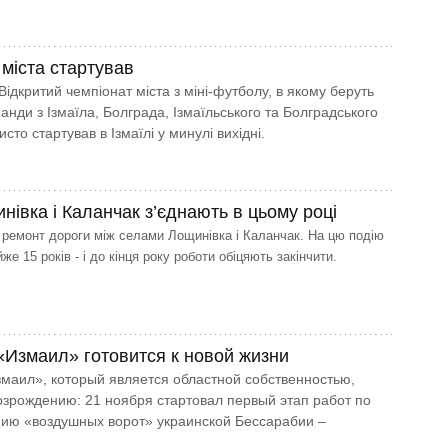
 міста стартував
ідкритий чемпіонат міста з міні-футболу, в якому беруть
анди з Ізмаїла, Болграда, Ізмаїльського та Болградського
исто стартував в Ізмаїлі у минулі вихідні.
івка і Каланчак з’єднають в цьому році
ремонт дороги між селами Лощинівка і Каланчак. На цю подію
же 15 років - і до кінця року роботи обіцяють закінчити.
«Измаил» готовится к новой жизни
маил», который является областной собственностью,
возрождению: 21 ноября стартовал первый этап работ по
ию «воздушных ворот» украинской Бессарабии –