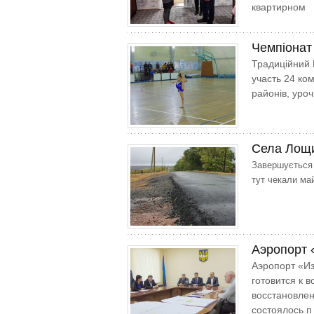
квартирном
Чемпіонат
Традиційний В
участь 24 ком
районів, уроч
Села Лощин
Завершується 
тут чекали май
Аэропорт 
Аэропорт «Из
готовится к 
восстановлен
состоялось п