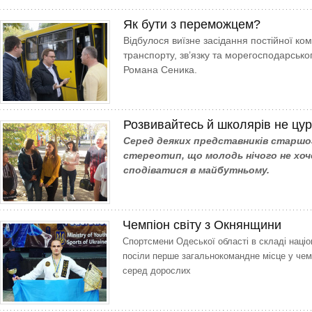
Як бути з переможцем?
Відбулося виїзне засідання постійної ком
транспорту, зв’язку та морегосподарсько
Романа Сеника.
Розвивайтесь й школярів не цу
Серед деяких представників старшо
стереотип, що молодь нічого не хоч
сподіватися в майбутньому.
Чемпіон світу з Окнянщини
Спортсмени Одеської області в складі націо
посіли перше загальнокомандне місце у чемп
серед дорослих