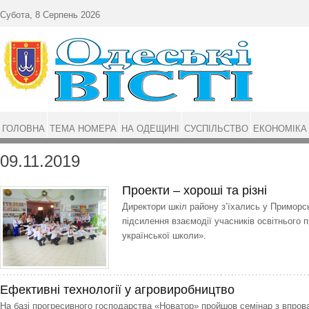
Перейти до основного матеріалу
Субота, 8 Серпень 2026
ГОЛОВНА
ТЕМА НОМЕРА
НА ОДЕЩИНІ
СУСПІЛЬСТВО
ЕКОНОМІКА
09.11.2019
Проекти – хороші та різні
Директори шкіл району з’їхались у Примор
підсилення взаємодії учасників освітнього 
української школи».
Ефективні технології у агровиробництво
На базі прогресивного господарства «Нова­тор» пройшов семінар з впро