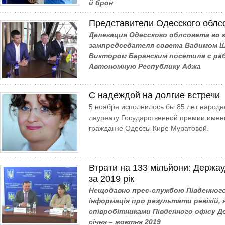
й брон
Представители Одесского облс
Делегация Одесского облсовета во 
зампредседателя совета Вадимом 
Виктором Баранским посетила с ра
Автономную Республику Аджа
С надеждой на долгие встречи
5 ноября исполнилось бы 85 лет народн
лауреату Государственной премии имени
гражданке Одессы Кире Муратовой.
Втрати на 133 мільйони: Держа
за 2019 рік
Нещодавно прес-службою Півден­ного
інформація про результати ревізій, 
співробітниками Південного офісу 
січня – жовтня 2019