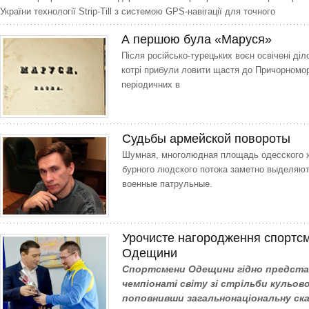
України технології Strip-Till з системою GPS-навігації для точного
А першою була «Маруся»
Після російсько-турецьких воєн освічені діло
котрі прибули ловити щастя до Причорномор
періодичних в
Судьбы армейской повороты
Шумная, многолюдная площадь одесского 
бурного людского потока заметно выделяю
военные патрульные.
Урочисте нагородження спортсм
Одещини
Спортсмени Одещини гідно представ
чемпіонаті світу зі стрільби кульово
поповнивши загальнонаціональну ск