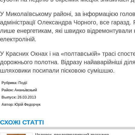
У Миколаївському районі, за інформацією голо
адміністрації Олександра Чорного, все гаразд.
лише енергетикам, які швидко відремонтували 
електроліній.
У Красних Окнах і на «пол­тавській» трасі спос
дорожнього полотна. Відразу найаварійніші діл
шляховики по­сипали пісковою сумішшю.
Рубрика:
Події
Район:
Ананьївскьий
Выпуск:
26.03.2013
Автор:
Юрій Федорчук
СХОЖІ СТАТТІ
Человек, предотвративший трагедию