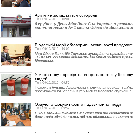
Армія не залишається осторонь
Пон, 09/12/2019 - 10:04
6 грудня, у День Збройних Сил України, з реаніма
клінічної лікарні № 1 міста Одеси до Військово
В одеській мерії обговорили можливості продовж
Пон, 09/12/2019 - 10:02
Мер Одеси Геннадій Труханов зустрівся з президент
«Одеська юридична академія» та Міжнародного гуман
Ківаловим.
У місті знову перевірять на протипожежну безпеку
людей
Пон, 09/12/2019 - 09:57
Пожежа в будинку Асвадурова спонукала президента Укра
протипожежної безпеки в усіх місцях масового скупчення
Озвучено шокуючі факти надзвичайної події
Пон, 09/12/2019 - 09:52
В ході засідання комісії з техногенної та екологічної 
державній адміністрації, під час обговорення причин п