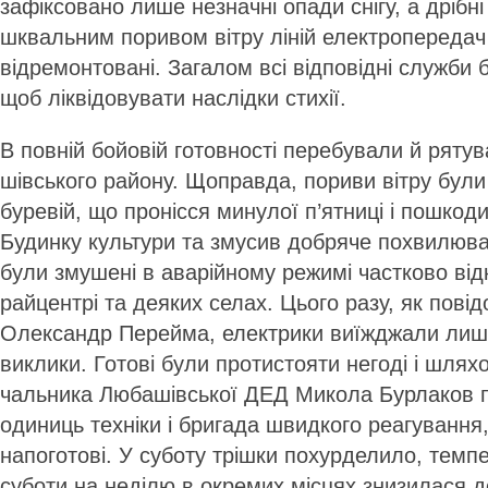
зафіксовано лише незначні опади снігу, а дріб
шквальним поривом вітру ліній електропереда
відремонтовані. Загалом всі відповідні служби 
щоб ліквідовувати наслідки стихії.
В повній бойовій готовності перебували й ряту
шівського району. Щоправда, пориви вітру були
буревій, що пронісся минулої п’ятниці і пошкод
Будинку культури та змусив добряче похвилюват
були змушені в аварійному режимі частково від
райцентрі та деяких селах. Цього разу, як пов
Олександр Перейма, електрики виїжджали лиш
виклики. Готові були протистояти негоді і шляхо
чальника Любашівської ДЕД Микола Бурлаков п
одиниць техніки і бригада швидкого реагування
напоготові. У суботу трішки похурделило, темпе
суботи на неділю в окремих місцях знизилася д