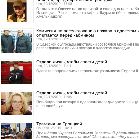
Чтв, 19/12/2019 - 17:08
О том, что в Одессе могла произойти еще одна масштабн
Ильницкая. Речь о пожаре в кафе «Шаурма» (Мясоедовска
Хмельницкого).
Комиссия по расследованию пожара в одесском 
отчитается перед кабмином
Чтв, 12/12/2019 - 11:17
В Одесской облгосадми­нист­рации состоялся брифинг Пр
расследованию причин пожара в одесском колледже.
Отдали жизнь, чтобы спасти детей
Чтв, 12/12/2019 - 11:11
Одесити попрощались з героєм-рятувальником Сергієм Ш
Отдали жизнь, чтобы спасти детей
Чтв, 12/12/2019 - 11:08
Погибшую при пожаре в одесском колледже учительницу 
последний путь.
Трагедия на Троицкой
Пон, 09/12/2019 - 10:11
Президент України Володимир Зеленський у день трагед
дівчини, яка загинула в пожежі Одеського коледжу та не