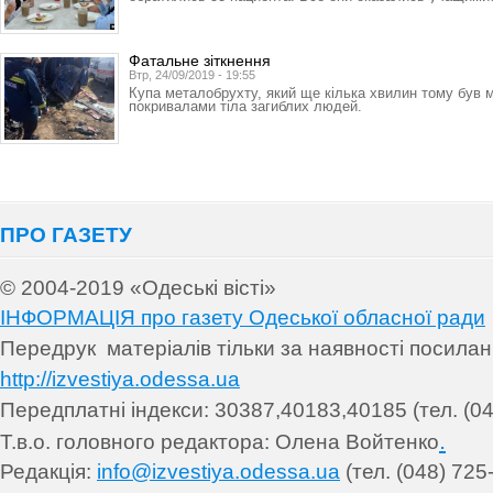
Фатальне зіткнення
Втр, 24/09/2019 - 19:55
Купа металобрухту, який ще кілька хвилин тому був
покривалами тіла загиблих людей.
ПРО ГАЗЕТУ
© 2004-2019 «Одеські вісті»
ІНФОРМАЦІЯ про газету Одеської обласної ради
Передрук матеріалів т
ільки за наявності посила
http://izvestiya.odessa.ua
Передплатні індекси: 30
387,40183,40185 (тел. (04
.
Т.в.о. головного редактора: Олена Войтенко
Редакція:
info@izvestiya.odessa.ua
(тел. (048) 725