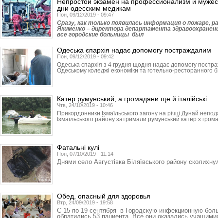
Непростой экзамен на профессионализм и мужест
дни одесским медикам
Пон, 09/12/2019 - 09:47
Сразу, как только появилась информация о пожаре, 
Якименко – директора департамента здравоохранени
все городские больницы был
Одеська єпархія надає допомогу постраждалим
Пон, 09/12/2019 - 09:42
Одеська єпархія з 4 грудня щодня надає допомогу постра
Одеському коледжі економіки та готельно-ресторанного бі
Катер румунський, а громадяни ще й італійські
Чтв, 24/10/2019 - 10:46
Прикордонники Ізмаїльсько­го загону на річці Дунай непо
Ізмаїльського району затримали румунський катер з гром
Фатальні кулі
Пон, 07/10/2019 - 11:14
Днями село Августівка Біляївського району сколихну
Обед, опасный для здоровья
Втр, 24/09/2019 - 19:58
С 15 по 19 сентября в Городскую инфекционную бол
обратились 53 пациента. Все они оказались учащим