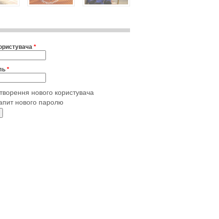
користувача
*
ль
*
творення нового користувача
апит нового паролю