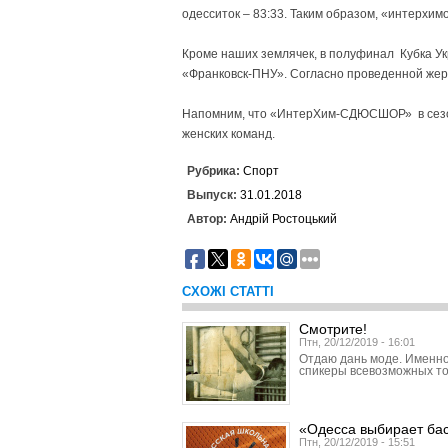
одесситок – 83:33. Таким образом, «интерхи
Кроме наших землячек, в полуфинал Кубка У
«Франковск-ПНУ». Согласно проведенной жер
Напомним, что «Интер­Хим-СДЮСШОР» в сезон
женских команд.
Рубрика:
Спорт
Выпуск:
31.01.2018
Автор:
Андрій Ростоцький
СХОЖІ СТАТТІ
Смотрите!
Птн, 20/12/2019 - 16:01
Отдаю дань моде. Именно
спикеры всевозможных то
«Одесса выбирает ба
Птн, 20/12/2019 - 15:51