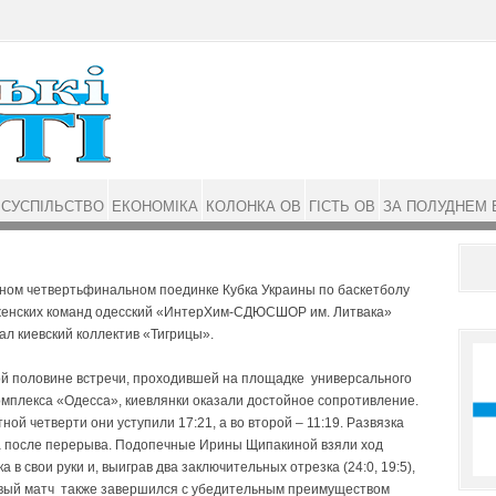
СУСПІЛЬСТВО
ЕКОНОМІКА
КОЛОНКА ОВ
ГІСТЬ ОВ
ЗА ПОЛУДНЕМ 
тном четвертьфинальном поединке Кубка Украины по баскетболу
женских команд одесский «ИнтерХим-СДЮСШОР им. Литвака»
л киевский коллектив «Тигрицы».
ой половине встречи, проходившей на площадке универсального
омплекса «Одесса», киевлянки оказали достойное сопротивление.
ной четверти они уступили 17:21, а во второй – 11:19. Развязка
а после перерыва. Подопечные Ирины Щи­пакиной взяли ход
а в свои руки и, выиграв два заключительных отрезка (24:0, 19:5),
рвый матч также завершился с убедительным преимуществом