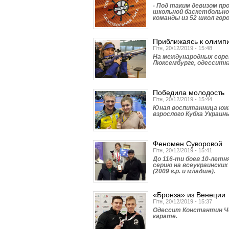
- Под таким девизом п
школьной баскетбольно
команды из 52 школ горо
Приближаясь к олимп
Птн, 20/12/2019 - 15:48
На международных соре
Люксембурге, одесситка
Победила молодость
Птн, 20/12/2019 - 15:44
Юная воспитанница южн
взрослого Кубка Украины
Феномен Суворовой
Птн, 20/12/2019 - 15:41
До 116-ти боев 10-летн
серию на всеукраински
(2009 г.р. и младше).
«Бронза» из Венеции
Птн, 20/12/2019 - 15:37
Одессит Константин Че
карате.