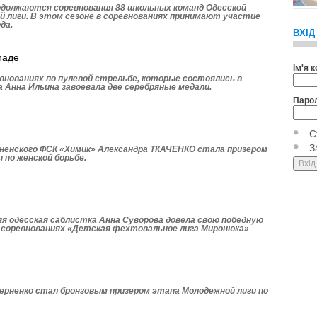
родолжаются соревнования 88 школьных команд Одесской
й лиги. В этом сезоне в соревнованиях принимают участие
да.
ВХІД
иаде
Ім'я 
внованиях по пулевой стрельбе, которые состоялись в
 Анна Ильина завоевала две серебряные медали.
Паро
С
З
енского ФСК «Химик» Александра ТКАЧЕНКО стала призером
 по женской борьбе.
яя одесская саблистка Анна Суворова довела свою победную
х соревнованиях «Детская фехтовальное лига Миронюка»
рненко стал бронзовым призером этапа Моло­дежной лиги по