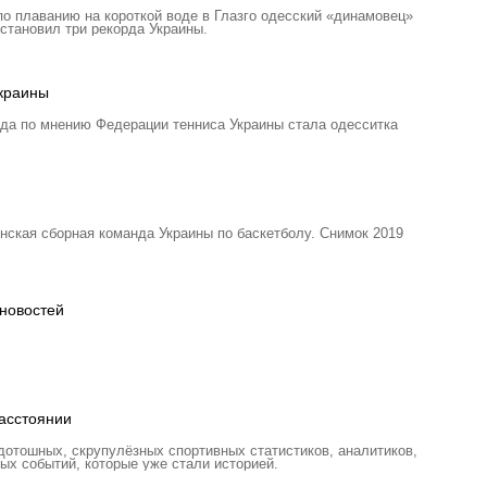
о плаванию на короткой воде в Глазго одесский «динамовец»
ановил три рекорда Украины.
Украины
ода по мнению Федерации тенниса Украины стала одесситка
нская сборная команда Украины по баскетболу. Снимок 2019
новостей
асстоянии
отошных, скрупулёзных спортивных статистиков, аналитиков,
ых событий, которые уже стали историей.