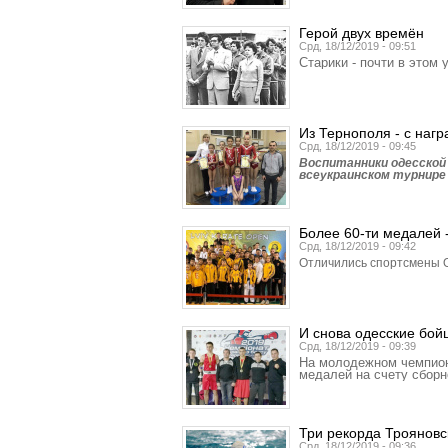
Герой двух времён
Срд, 18/12/2019 - 09:51
Старики - почти в этом 
Из Тернополя - с наг
Срд, 18/12/2019 - 09:45
Воспитанники одесской
всеукраинском турнире
Более 60-ти медалей -
Срд, 18/12/2019 - 09:42
Отличились спортсмены О
И снова одесские бой
Срд, 18/12/2019 - 09:39
На молодежном чемпиона
медалей на счету сборн
Три рекорда Трояновс
Срд, 18/12/2019 - 09:36