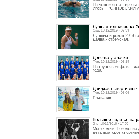
На чемпионате Европы п
Игорь ТРОЯНОВСКИЙ уст
Лучшая теннисистка 
Срд, 18/12/2019 - 09:33
Лучшим игроком 2019 г
Даяна Ястремская.
Девочка у ёлочки
Пон, 16/12/2019 - 09:15
На групповом фото – же
года.
Дайджест спортивных 
Пон, 16/12/2019 - 09:04
Плавание
Большое видится на р
Втр, 10/12/2019 - 17:53
Мы уходим. Поколение д
детализаторов спортивн