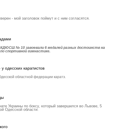
уверен - мой заголовок поймут и с ним согласятся.
радами
 КДЮСШ № 10 завоевали 6 медалей разных достоинств на
 по спортивной гимнастике.
 у одесских каратистов
десской областной федерации каратэ.
цы
те Украины по боксу, который завершился во Львове, 5
ой Одесской области.
кого