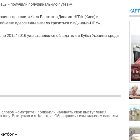
мовцы» получили полуфинальную путевку.
КАР
краины прошли: «Киев-Баскет», «Динамо-НПУ» (Киев) и
ебьевке одесситкам выпало сразиться с «Динамо-НПУ».
е 2015/ 2016 уже становился обладателем Кубка Украины среди
Ше
Птн,
 словом «смотрите» полюбили начинать свои выступления
к-шоу. Выступлю и я. Коротко. Обращаюсь к измаильским властям.
скетбол»