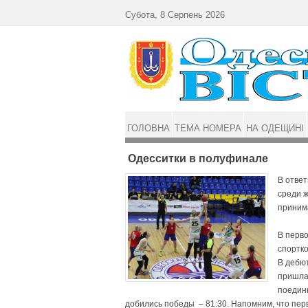
Перейти до основного матеріалу
Субота, 8 Серпень 2026
ГОЛОВНА
ТЕМА НОМЕРА
НА ОДЕЩИНІ
Одесситки в полуфинале
В отве
среди 
принима
В перв
спортк
В дебют
при­шл
поединк
добились победы – 81:30. Напомним, что пе