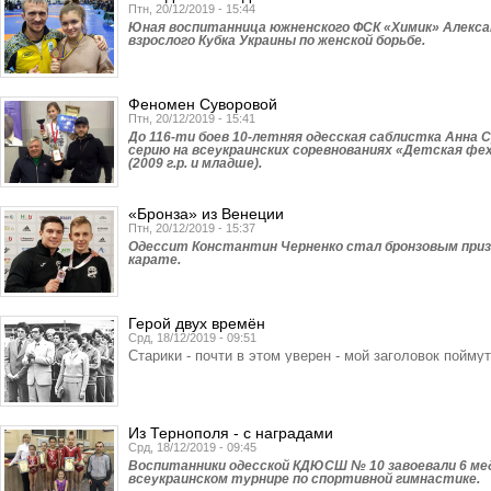
Птн, 20/12/2019 - 15:44
Юная воспитанница южненского ФСК «Химик» Алекса
взрослого Кубка Украины по женской борьбе.
Феномен Суворовой
Птн, 20/12/2019 - 15:41
До 116-ти боев 10-летняя одесская саблистка Анна 
серию на всеукраинских соревнованиях «Детская фе
(2009 г.р. и младше).
«Бронза» из Венеции
Птн, 20/12/2019 - 15:37
Одессит Константин Черненко стал бронзовым призе
карате.
Герой двух времён
Срд, 18/12/2019 - 09:51
Старики - почти в этом уверен - мой заголовок поймут
Из Тернополя - с наградами
Срд, 18/12/2019 - 09:45
Воспитанники одесской КДЮСШ № 10 завоевали 6 ме
всеукраинском турнире по спортивной гимнастике.