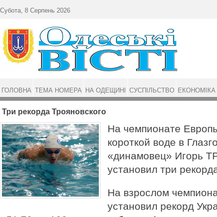
Перейти до основного матеріалу
Субота, 8 Серпень 2026
ГОЛОВНА
ТЕМА НОМЕРА
НА ОДЕЩИНІ
СУСПІЛЬСТВО
ЕКОНОМІКА
Три рекорда Трояновского
На чемпионате Европы
короткой воде в Глазг
«динамовец» Игорь 
установил три рекорд
На взрослом чемпион
установил рекорд Укр