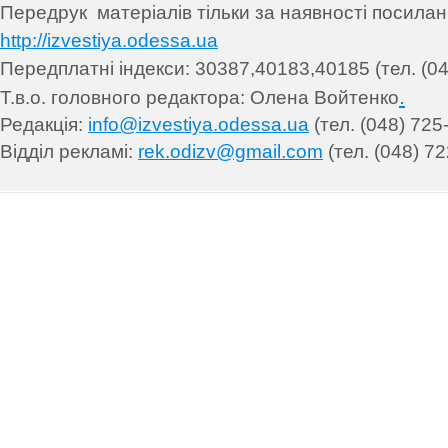
Передрук матеріалів т
ільки за наявності посила
http://izvestiya.odessa.ua
Передплатні індекси: 30
387,40183,40185 (тел. (04
.
Т.в.о. головного редактора: Олена Войтенко
Редакція:
info@izvestiya.odessa.ua
(тел. (048) 725
Відділ рекламі:
rek.odizv@gmail.com
(тел. (048) 72