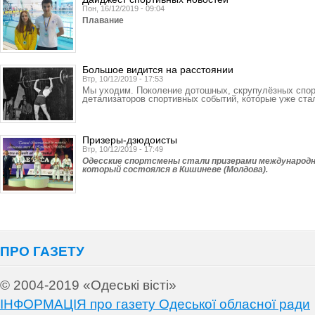
Пон, 16/12/2019 - 09:04
Плавание
Большое видится на расстоянии
Втр, 10/12/2019 - 17:53
Мы уходим. Поколение дотошных, скрупулёзных спорт
детализаторов спортивных событий, которые уже ста
Призеры-дзюдоисты
Втр, 10/12/2019 - 17:49
Одесские спортсмены стали призерами международног
который состоялся в Кишиневе (Молдова).
ПРО ГАЗЕТУ
© 2004-2019 «Одеські вісті»
ІНФОРМАЦІЯ про газету Одеської обласної ради