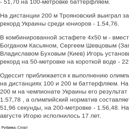
- 51,70 на 100-метровке баттерфляем.
На дистанции 200 м Троя­новский выиграл з
рекорд Украины среди юниоров - 1.54,76.
В комбинированной эстафете 4х50 м - вмес
Богданом Кась­яном, Сергеем Шевцовым (За
Владиславом Буховым (Киев) Игорь установ
рекорд на 50-метровке на короткой воде - 22
Одессит приближается к выполнению олимп
на дистанциях 100 и 200 м баттерфляем. На
200 м на чемпионате Украины его результат 
1.57,78 , а олимпийский норматив составляе
51,96 секунды, на 200-метровке - 1.56,48. Н
августе Игорю исполнилось 17 лет.
Рубрика:
Спорт