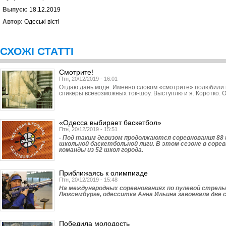
Выпуск:
18.12.2019
Автор:
Одеські вісті
СХОЖІ СТАТТІ
Смотрите!
Птн, 20/12/2019 - 16:01
Отдаю дань моде. Именно словом «смотрите» полюбили 
спикеры всевозможных ток-шоу. Выступлю и я. Коротко. 
«Одесса выбирает баскетбол»
Птн, 20/12/2019 - 15:51
- Под таким девизом продолжаются соревнования 88
школьной баскетбольной лиги. В этом сезоне в сор
команды из 52 школ города.
Приближаясь к олимпиаде
Птн, 20/12/2019 - 15:48
На международных соревнованиях по пулевой стрель
Люксембурге, одесситка Анна Ильина завоевала две 
Победила молодость