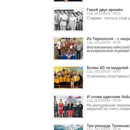
Герой двух времён
Срд, 18/12/2019 - 09:51
Старики - почти в этом 
Из Тернополя - с наг
Срд, 18/12/2019 - 09:45
Воспитанники одесской
всеукраинском турнире
Более 60-ти медалей -
Срд, 18/12/2019 - 09:42
Отличились спортсмены О
И снова одесские бой
Срд, 18/12/2019 - 09:39
На молодежном чемпиона
медалей на счету сборн
Три рекорда Трояновс
Срд, 18/12/2019 - 09:36