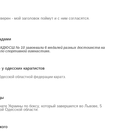
уверен - мой заголовок поймут и с ним согласятся.
радами
 КДЮСШ № 10 завоевали 6 медалей разных достоинств на
 по спортивной гимнастике.
 у одесских каратистов
десской областной федерации каратэ.
цы
те Украины по боксу, который завершился во Львове, 5
ой Одесской области.
кого