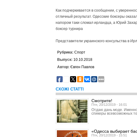
Как подчеркивается в сообщении, с уверенно
отличный результат. Одесские боксеры оказа
напором таки сломал ирландца, а Юрий Захар
боксер турнира
Представители украинского консульства в И
Рубрика:
Спорт
Выпуск:
10.10.2018
Автор:
Євген Павлов
3
СХОЖІ СТАТТІ
Смотрите!
Птн, 20/12/2019 - 16:01
Отдаю дань моде. Именно
спикеры всевозможных то
«Одесса выбирает ба
Птн, 20/12/2019 - 15:51