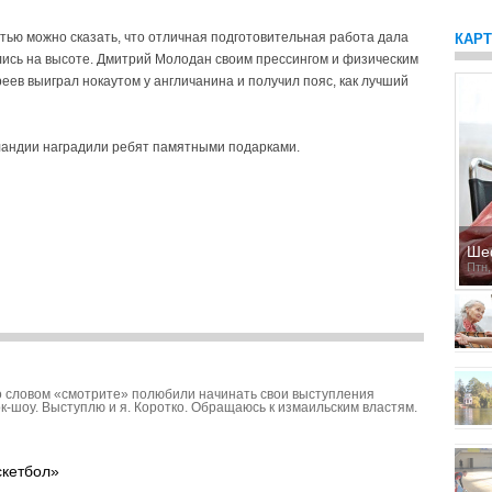
стью можно сказать, что отличная подготовительная работа дала
КАР
лись на высоте. Дмитрий Молодан своим прессингом и физическим
еев выиграл нокаутом у англичанина и получил пояс, как лучший
рландии наградили ребят памятными подарками.
Ше
Птн,
 словом «смотрите» полюбили начинать свои выступления
к-шоу. Выступлю и я. Коротко. Обращаюсь к измаильским властям.
скетбол»