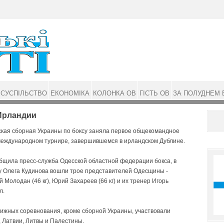
СУСПІЛЬСТВО
ЕКОНОМІКА
КОЛОНКА ОВ
ГІСТЬ ОВ
ЗА ПОЛУДНЕМ 
Ирландии
ая сборная Укр­а­ины по боксу заняла пер­вое общекомандное
меж­дународном турнире, завершившемся в ирландском Дублине.
общила пресс-служба Одесской областной федерации бокса, в
у Олега Кудинова вошли трое представителей Одесщины -
 Молодан (46 кг), Юрий Захареев (66 кг) и их тренер Игорь
л.
тижных соревнования, кроме сборной Украины, участвовали
 Латвии, Литвы и Палестины.