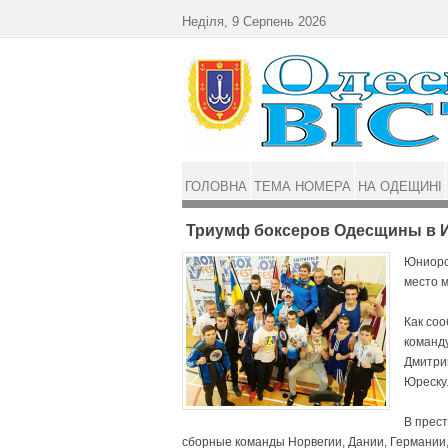
Перейти до основного матеріалу
Неділя, 9 Серпень 2026
ГОЛОВНА
ТЕМА НОМЕРА
НА ОДЕЩИНІ
Триумф боксеров Одесщины в 
Юниорск
место 
Как со
команд
Дмитрий
Юреску
В прес
сборные команды Норвегии, Дании, Германии,