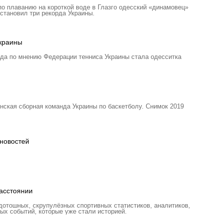
о плаванию на короткой воде в Глазго одесский «динамовец»
ановил три рекорда Украины.
Украины
ода по мнению Федерации тенниса Украины стала одесситка
нская сборная команда Украины по баскетболу. Снимок 2019
новостей
асстоянии
отошных, скрупулёзных спортивных статистиков, аналитиков,
ых событий, которые уже стали историей.