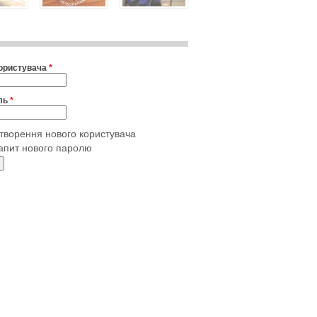
користувача
*
ль
*
творення нового користувача
апит нового паролю