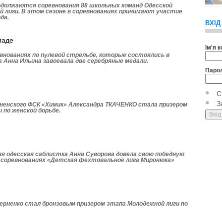
родолжаются соревнования 88 школьных команд Одесской
й лиги. В этом сезоне в соревнованиях принимают участие
да.
ВХІД
иаде
Ім'я 
внованиях по пулевой стрельбе, которые состоялись в
 Анна Ильина завоевала две серебряные медали.
Паро
С
З
енского ФСК «Химик» Александра ТКАЧЕНКО стала призером
 по женской борьбе.
яя одесская саблистка Анна Суворова довела свою победную
х соревнованиях «Детская фехтовальное лига Миронюка»
рненко стал бронзовым призером этапа Моло­дежной лиги по