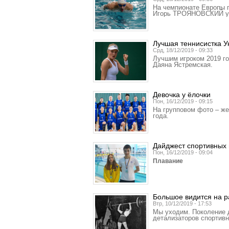
На чемпионате Европы п
Игорь ТРОЯНОВСКИЙ уст
Лучшая теннисистка 
Срд, 18/12/2019 - 09:33
Лучшим игроком 2019 г
Даяна Ястремская.
Девочка у ёлочки
Пон, 16/12/2019 - 09:15
На групповом фото – же
года.
Дайджест спортивных 
Пон, 16/12/2019 - 09:04
Плавание
Большое видится на р
Втр, 10/12/2019 - 17:53
Мы уходим. Поколение д
детализаторов спортивн