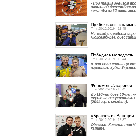
- Под таким девизом п
школьной баскетбольно
команды из 52 школ горо
Приближаясь к олимп
Птн, 20/12/2019 - 15:48
На международных соре
Люксембурге, одесситка
Победила молодость
Птн, 20/12/2019 - 15:44
Юная воспитанница южн
взрослого Кубка Украины
Феномен Суворовой
Птн, 20/12/2019 - 15:41
До 116-ти боев 10-летн
серию на всеукраински
(2009 г.р. и младше).
«Бронза» из Венеции
Птн, 20/12/2019 - 15:37
Одессит Константин Че
карате.