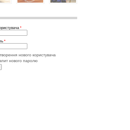
користувача
*
ль
*
творення нового користувача
апит нового паролю