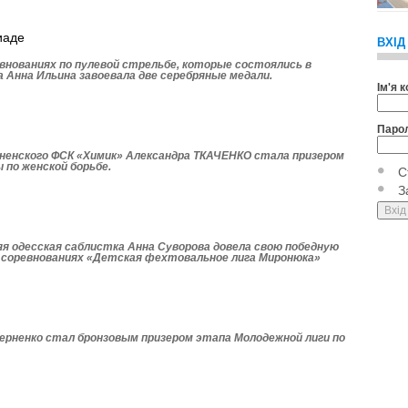
иаде
ВХІД
внованиях по пулевой стрельбе, которые состоялись в
 Анна Ильина завоевала две серебряные медали.
Ім'я 
Паро
енского ФСК «Химик» Александра ТКАЧЕНКО стала призером
 по женской борьбе.
С
З
яя одесская саблистка Анна Суворова довела свою победную
х соревнованиях «Детская фехтовальное лига Миронюка»
рненко стал бронзовым призером этапа Моло­дежной лиги по