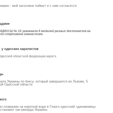
уверен - мой заголовок поймут и с ним согласятся.
радами
 КДЮСШ № 10 завоевали 6 медалей разных достоинств на
 по спортивной гимнастике.
 у одесских каратистов
десской областной федерации каратэ.
цы
те Украины по боксу, который завершился во Львове, 5
ой Одесской области.
кого
о плаванию на короткой воде в Глазго одесский «динамовец»
ановил три рекорда Украины.