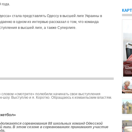
 года.
КАР
есса» стала представлять Одессу в высшей лиге Украины в
одаенко в одном из интервью рассказал о том, что команда
тупления в высшей лиге, а также Суперлиге.
Ше
Птн,
 словом «смотрите» полюбили начинать свои выступления
к-шоу. Выступлю и я. Коротко. Обращаюсь к измаильским властям.
скетбол»
родолжаются соревнования 88 школьных команд Одесской
й лиги. В этом сезоне в соревнованиях принимают участие
да.