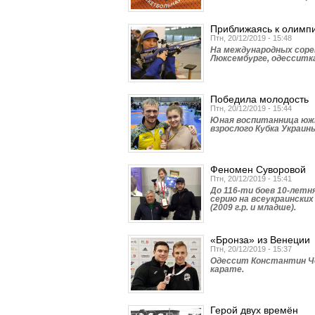
Приближаясь к олимп
Птн, 20/12/2019 - 15:48
На международных соре
Люксембурге, одесситка
Победила молодость
Птн, 20/12/2019 - 15:44
Юная воспитанница южн
взрослого Кубка Украины
Феномен Суворовой
Птн, 20/12/2019 - 15:41
До 116-ти боев 10-летн
серию на всеукраински
(2009 г.р. и младше).
«Бронза» из Венеции
Птн, 20/12/2019 - 15:37
Одессит Константин Че
карате.
Герой двух времён