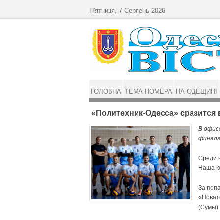
Перейти до основного матеріалу
П'ятниця, 7 Серпень 2026
ГОЛОВНА
ТЕМА НОМЕРА
НА ОДЕЩИНІ
«Политехник-Одесса» сразится 
В офис
финала
Среди к
Наша ко
За поп
«Новат
(Сумы).