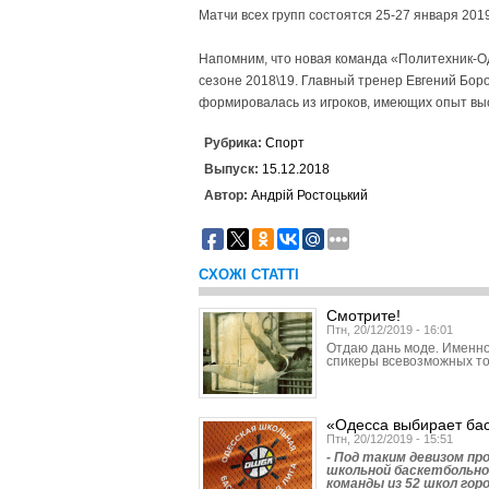
Матчи всех групп состоятся 25-27 января 2019
Напомним, что новая команда «Политехник-Од
сезоне 2018\19. Главный тренер Евгений Бо­р
формировалась из игроков, имеющих опыт выс
Рубрика:
Спорт
Выпуск:
15.12.2018
Автор:
Андрій Ростоцький
СХОЖІ СТАТТІ
Смотрите!
Птн, 20/12/2019 - 16:01
Отдаю дань моде. Именно
спикеры всевозможных то
«Одесса выбирает ба
Птн, 20/12/2019 - 15:51
- Под таким девизом п
школьной баскетбольно
команды из 52 школ горо