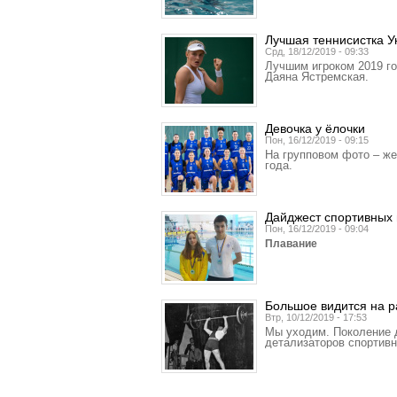
Лучшая теннисистка 
Срд, 18/12/2019 - 09:33
Лучшим игроком 2019 г
Даяна Ястремская.
Девочка у ёлочки
Пон, 16/12/2019 - 09:15
На групповом фото – же
года.
Дайджест спортивных 
Пон, 16/12/2019 - 09:04
Плавание
Большое видится на р
Втр, 10/12/2019 - 17:53
Мы уходим. Поколение д
детализаторов спортивн