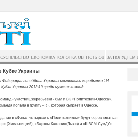
СУСПІЛЬСТВО
ЕКОНОМІКА
КОЛОНКА ОВ
ГІСТЬ ОВ
ЗА ПОЛУДНЕМ 
в Кубке Украины
е Федерации волейбола Украины состоялась жеребьевка 1\4
 Кубка Украины 2018\19 среди мужских команд.
оманд - участниц жеребьевки - был и ВК «Политехник-Одесса».
манда попала в группу «R», которая сыграет в Одессе.
адание в «Финал четырех» с «Политехником» будут соревноваться
ор» (Хмельницкий), «Барком-Кажани»(Львов) и «ШВСМ-СумДУ»