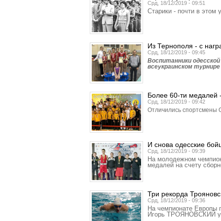
Срд, 18/12/2019 - 09:51
Старики - почти в этом 
Из Тернополя - с наг
Срд, 18/12/2019 - 09:45
Воспитанники одесской
всеукраинском турнире
Более 60-ти медалей -
Срд, 18/12/2019 - 09:42
Отличились спортсмены О
И снова одесские бой
Срд, 18/12/2019 - 09:39
На молодежном чемпиона
медалей на счету сборн
Три рекорда Трояновс
Срд, 18/12/2019 - 09:36
На чемпионате Европы п
Игорь ТРОЯНОВСКИЙ уст