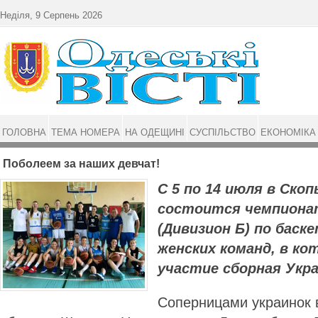
Перейти до основного матеріалу
Неділя, 9 Серпень 2026
ГОЛОВНА
ТЕМА НОМЕРА
НА ОДЕЩИНІ
СУСПІЛЬСТВО
ЕКОНОМІКА
Поболеем за наших девчат!
С 5 по 14 июля в Скоп
состоится чемпиона
(Дивизион Б) по баск
женских команд, в к
участие сборная Укр
Соперницами украинок в