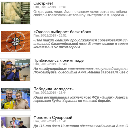
Смотрите!
Птн, 20/12/2019 - 16:01
Отдаю дань моде. Именно словом «смотрите» полюбили 
спикеры всевозможных ток-шоу. Выступлю и я. Коротко. 
«Одесса выбирает баскетбол»
Птн, 20/12/2019 - 15:51
- Под таким девизом продолжаются соревнования 88
школьной баскетбольной лиги. В этом сезоне в сор
команды из 52 школ города.
Приближаясь к олимпиаде
Птн, 20/12/2019 - 15:48
На международных соревнованиях по пулевой стрель
Люксембурге, одесситка Анна Ильина завоевала две 
Победила молодость
Птн, 20/12/2019 - 15:44
Юная воспитанница южненского ФСК «Химик» Алекса
взрослого Кубка Украины по женской борьбе.
Феномен Суворовой
Птн, 20/12/2019 - 15:41
До 116-ти боев 10-летняя одесская саблистка Анна 