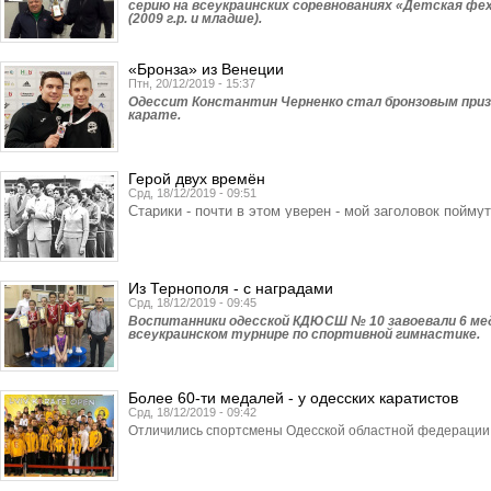
серию на всеукраинских соревнованиях «Детская фе
(2009 г.р. и младше).
«Бронза» из Венеции
Птн, 20/12/2019 - 15:37
Одессит Константин Черненко стал бронзовым призе
карате.
Герой двух времён
Срд, 18/12/2019 - 09:51
Старики - почти в этом уверен - мой заголовок поймут
Из Тернополя - с наградами
Срд, 18/12/2019 - 09:45
Воспитанники одесской КДЮСШ № 10 завоевали 6 ме
всеукраинском турнире по спортивной гимнастике.
Более 60-ти медалей - у одесских каратистов
Срд, 18/12/2019 - 09:42
Отличились спортсмены Одесской областной федерации 