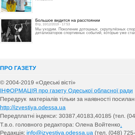
Большое видится на расстоянии
Втр, 10/12/2019 - 17:53
Мы уходим. Поколение дотошных, скрупулёзных спорт
детализаторов спортивных событий, которые уже ста
ПРО ГАЗЕТУ
© 2004-2019 «Одеські вісті»
ІНФОРМАЦІЯ про газету Одеської обласної ради
Передрук матеріалів т
ільки за наявності посила
http://izvestiya.odessa.ua
Передплатні індекси: 30
387,40183,40185 (тел. (04
.
Т.в.о. головного редактора: Олена Войтенко
Редакція:
info@izvestiya.odessa.ua
(тел. (048) 725