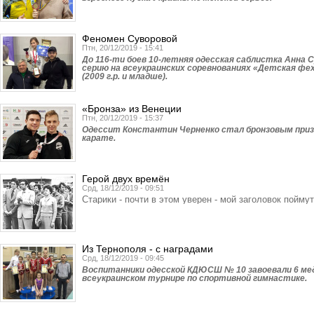
Феномен Суворовой
Птн, 20/12/2019 - 15:41
До 116-ти боев 10-летняя одесская саблистка Анна 
серию на всеукраинских соревнованиях «Детская фе
(2009 г.р. и младше).
«Бронза» из Венеции
Птн, 20/12/2019 - 15:37
Одессит Константин Черненко стал бронзовым призе
карате.
Герой двух времён
Срд, 18/12/2019 - 09:51
Старики - почти в этом уверен - мой заголовок поймут
Из Тернополя - с наградами
Срд, 18/12/2019 - 09:45
Воспитанники одесской КДЮСШ № 10 завоевали 6 ме
всеукраинском турнире по спортивной гимнастике.