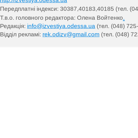
http://izvestiya.odessa.ua
Передплатні індекси: 30
387,40183,40185 (тел. (04
.
Т.в.о. головного редактора: Олена Войтенко
Редакція:
info@izvestiya.odessa.ua
(тел. (048) 725
Відділ рекламі:
rek.odizv@gmail.com
(тел. (048) 72