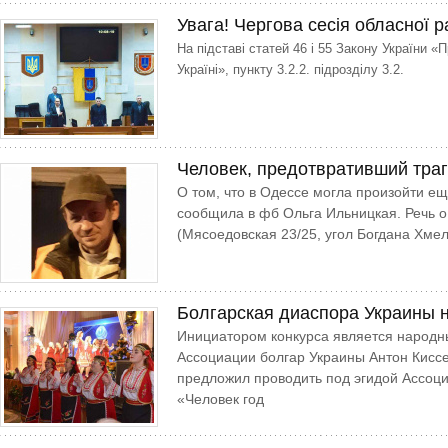
Увага! Чергова сесія обласної 
На підставі статей 46 і 55 Закону України 
Україні», пункту 3.2.2. підрозділу 3.2.
Человек, предотвративший тра
О том, что в Одессе могла произойти е
сообщила в фб Ольга Ильницкая. Речь 
(Мясоедовская 23/25, угол Богдана Хме
Болгарская диаспора Украины 
Инициатором конкурса является народн
Ассоциации болгар Украины Антон Киссе
предложил проводить под эгидой Ассоц
«Человек год