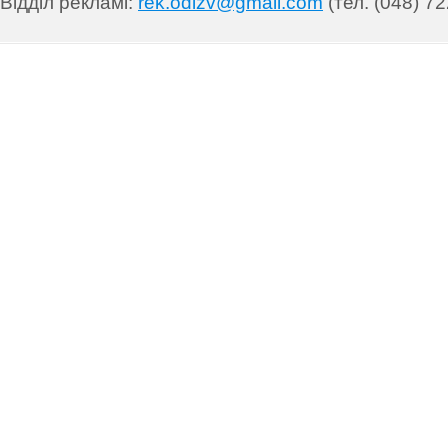
Відділ рекламі:
rek.odizv@gmail.com
(тел. (048) 72