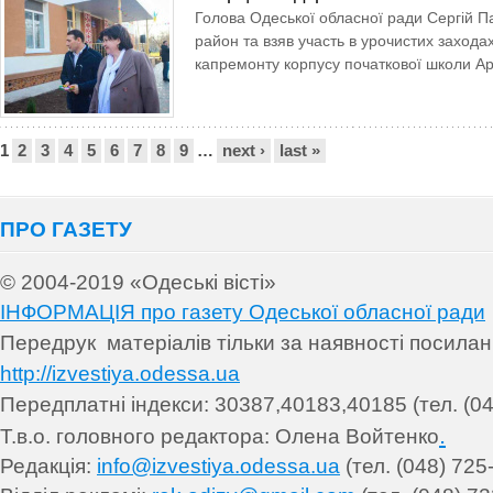
Голова Одеської обласної ради Сергій П
район та взяв участь в урочистих заходах
капремонту корпусу початкової школи Ар­
Сторінки
1
2
3
4
5
6
7
8
9
…
next ›
last »
ПРО ГАЗЕТУ
© 2004-2019 «Одеські вісті»
ІНФОРМАЦІЯ про газету Одеської обласної ради
Передрук матеріалів т
ільки за наявності посила
http://izvestiya.odessa.ua
Передплатні індекси: 30
387,40183,40185 (тел. (04
.
Т.в.о. головного редактора: Олена Войтенко
Редакція:
info@izvestiya.odessa.ua
(тел. (048) 725