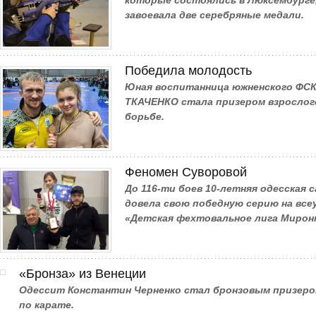
которые состоялись в Люксембурге,
завоевала две серебряные медали.
Победила молодость
Юная воспитанница южненского ФСК
ТКАЧЕНКО стала призером взрослого
борьбе.
Феномен Суворовой
До 116-ти боев 10-летняя одесская 
довела свою победную серию на все
«Детская фехтовальное лига Миронюк
«Бронза» из Венеции
Одессит Константин Черненко стал бронзовым призеро
по карате.