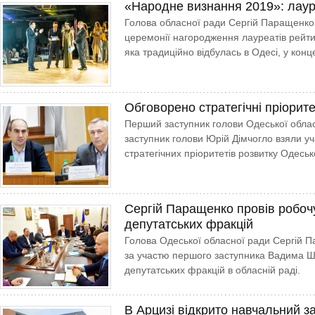
«Народне визнання 2019»: лаур
Голова обласної ради Сергій Паращенко 
церемонії нагородження лауреатів рейт
яка традиційно відбулась в Одесі, у кон
Обговорено стратегічні пріори
Перший заступник голови Одеської обла
заступник голови Юрій Дімчогло взяли уч
стратегічних пріоритетів розвитку Одесько
Сергій Паращенко провів робочу
депутатських фракцій
Голова Одеської обласної ради Сергій 
за участю першого заступника Вадима Шка
депутатських фракцій в обласній раді.
В Арцизі відкрито навчальний з